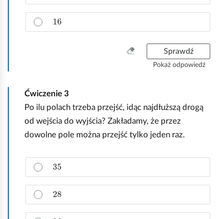
i
p
.
16
r
a
w
W
Sprawdź
i
y
d
Pokaż odpowiedź
c
ł
z
o
Ćwiczenie
3
y
w
ś
Po ilu polach trzeba przejść, idąc najdłuższą drogą
ą
ć
o
od wejścia do wyjścia? Zakładamy, że przez
w
d
dowolne pole można przejść tylko jeden raz.
s
p
z
o
y
w
Z
35
s
i
a
t
e
z
28
k
d
n
o
ź
a
.
c
26