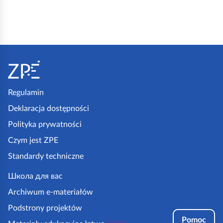
S
t
o
p
Regulamin
k
Deklaracja dostępności
a
Polityka prywatności
z
Czym jest ZPE
p
Standardy techniczne
e
.
Школа для вас
g
Archiwum e-materiałów
o
Podstrony projektów
v
Pomoc