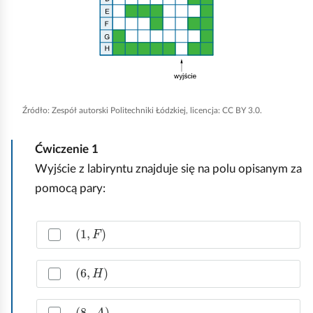
e
a
n
ś
c
i
c
z
j
y
i
,
t
a
n
Źródło:
Zespół autorski Politechniki Łódzkiej, licencja: CC BY 3.0.
i
b
k
y
ó
Ćwiczenie
1
u
w
Wyjście z labiryntu znajduje się na polu opisanym za
r
pomocą pary:
u
c
Z
(
1
,
F
)
h
a
o
z
(
6
,
H
)
m
n
a
i
c
(
8
,
A
)
ć