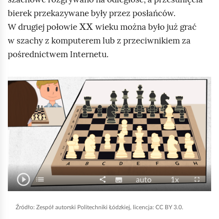
e
a
bierek przekazywane były przez posłańców.
ś
XX
c
W drugiej połowie
wieku można było już grać
c
z
w szachy z komputerem lub z przeciwnikiem za
y
i
pośrednictwem Internetu.
t
n
i
A
k
n
ó
i
w
m
a
c
j
play_circle_outline
O
a
list
P
share
N
J
P
fullscreen
subtitles
auto
1x
S
U
e
d
a
a
r
p
ł
d
n
t
p
k
ę
i
Źródło:
Zespół autorski Politechniki Łódzkiej, licencja: CC BY 3.0.
y
o
w
i
o
d
e
s