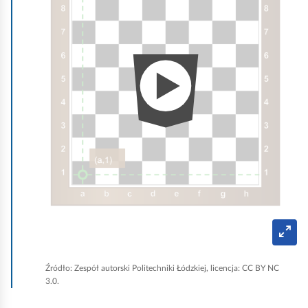
i
m
a
c
j
a
p
o
k
a
z
u
T
r
j
y
b
e
p
Źródło:
Zespół autorski Politechniki Łódzkiej, licencja: CC BY NC
e
3.0.
p
ł
n
l
o