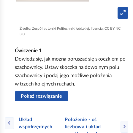
ó
o
o
w
T
k
ł
r
w
y
a
o
b
r
p
z
Źródło:
Zespół autorski Politechniki Łódzkiej, licencja: CC BY NC
ż
e
3.0.
a
ł
u
e
n
z
o
j
n
e
Ćwiczenie
1
z
k
e
i
r
Dowiedz się, jak można poruszać się skoczkiem po
a
p
e
n
szachownicy. Ustaw skoczka na dowolnym polu
u
o
l
p
w
szachownicy i podaj jego możliwe położenia
m
y
a
u
w trzech kolejnych ruchach.
i
n
n
e
s
Pokaż rozwiązanie
k
s
z
t
z
ę
u
c
Układ
Położenie - oś
s
n
współrzędnych
liczbowa i układ
z
z
a