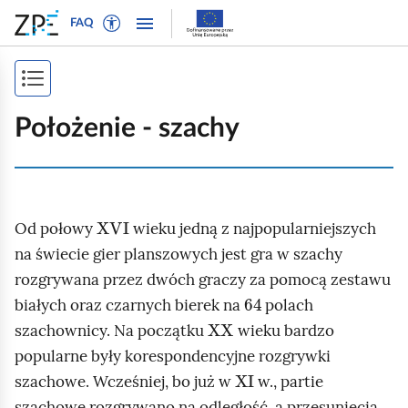
W
P
P
P
FAQ
ł
r
r
o
ą
z
z
k
c
e
e
P
a
z
j
j
ż
o
t
d
d
Położenie - szachy
n
r
ź
ź
k
a
y
d
d
a
w
b
o
o
i
ż
t
n
t
XVI
g
Od połowy
wieku jedną z najpopularniejszych
e
a
r
s
a
k
w
e
na świecie gier planszowych jest gra w szachy
p
c
s
i
ś
rozgrywana przez dwóch graczy za pomocą zestawu
j
i
64
t
g
c
białych oraz czarnych bierek na
polach
ę
o
a
i
XX
s
szachownicy. Na początku
wieku bardzo
w
c
t
popularne były korespondencyjne rozgrywki
y
j
XI
r
szachowe. Wcześniej, bo już w
w., partie
d
i
l
szachowe rozgrywano na odległość, a przesunięcia