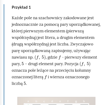
s
k
ó
s
ś
k
t
r
Przykład
1
t
r
a
y
ć
o
r
ę
n
z
Każde pole na szachownicy zakodowane jest
o
ś
e
p
/
jednoznacznie za pomocą pary uporządkowanej,
d
ć
ś
n
Z
t
o
której pierwszym elementem (pierwszą
c
i
a
w
d
i
współrzędną) jest litera, a drugim elementem
j
t
a
t
(drugą współrzędną) jest liczba. Zwyczajowo
r
r
w
parę uporządkowaną zapisujemy, używając
z
(
f
,
5
)
f
z
a
nawiasu np.
, gdzie
- pierwszy element
y
5
(
f
,
5
)
a
r
pary,
– drugi element pary. Pozycja
m
n
z
oznacza pole leżące na przecięciu kolumny
a
i
a
f
oznaczonej literą
i wiersza oznaczonego
j
a
n
5
liczbą
.
i
a
A
n