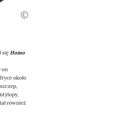
ł się
Homo
ę on
fryce około
oszczep,
ntylopy,
iał również