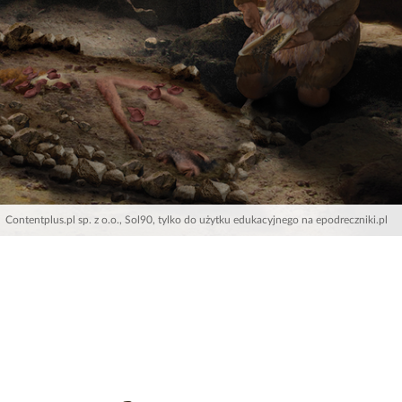
Contentplus.pl sp. z o.o., Sol90, tylko do użytku edukacyjnego na epodreczniki.pl