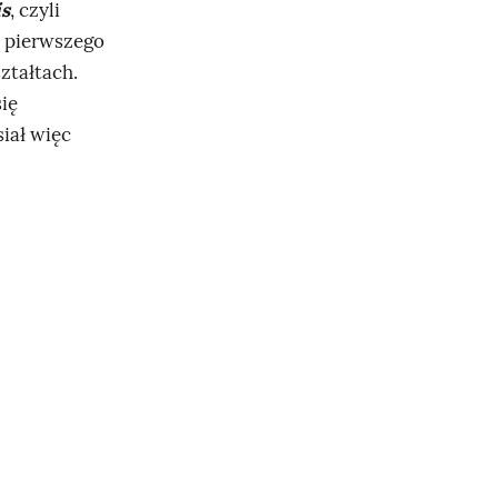
s
, czyli
a pierwszego
ztałtach.
się
iał więc