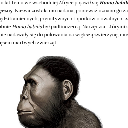
ln lat temu we wschodniej Afryce pojawił się
Homo habili
ręczny
. Nazwa została mu nadana, ponieważ uznano go z
ędzi kamiennych, prymitywnych toporków o owalnych ks
obnie
Homo habilis
był padlinożercą. Narzędzia, którymi 
 nie nadawały się do polowania na większą zwierzynę, mus
ięsem martwych zwierząt.