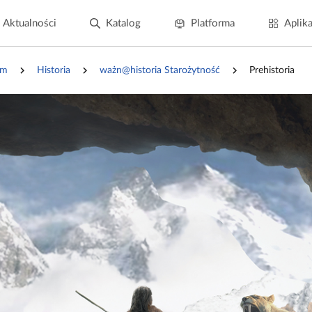
Aktualności
Katalog
Platforma
Aplika
um
Historia
ważn@historia Starożytność
Prehistoria