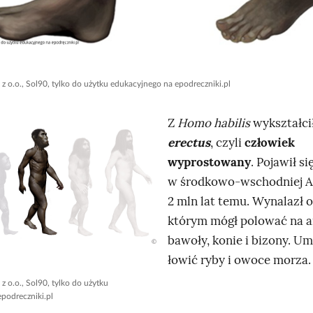
 z o.o., Sol90, tylko do użytku edukacyjnego na epodreczniki.pl
Z
Homo habilis
wykształci
erectus
, czyli
człowiek
wyprostowany
. Pojawił si
w środkowo‑wschodniej A
2 mln lat temu. Wynalazł 
którym mógł polować na a
bawoły, konie i bizony. Um
łowić ryby i owoce morza.
 z o.o., Sol90, tylko do użytku
podreczniki.pl
K