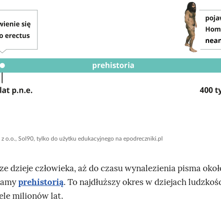
 z o.o., Sol90, tylko do użytku edukacyjnego na epodreczniki.pl
ze dzieje człowieka, aż do czasu wynalezienia pisma okoł
ywamy
prehistorią
. To najdłuższy okres w dziejach ludzkośc
le milionów lat.