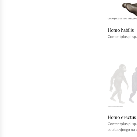
Homo habilis
Contentplus.pl sp.
K
l
i
k
n
i
j
Homo erectus
,
Contentplus.pl sp.
a
edukacyjnego na e
b