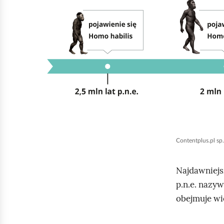
i
k
n
i
j
,
a
b
y
u
Contentplus.pl sp.
r
u
Najdawniejs
c
p.n.e. naz
h
obejmuje wie
o
m