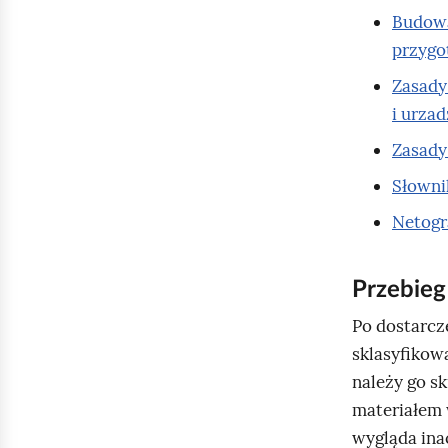
Budowa
przygo
Zasady
i urza
Zasady
Słowni
Netogra
Przebie
Po dostarcz
sklasyfikowa
należy go s
materiałem 
wygląda inac