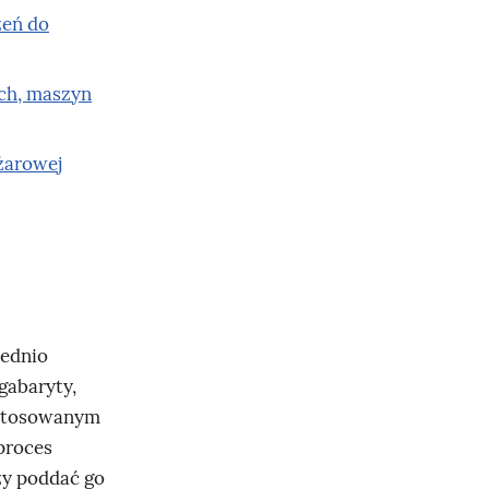
zeń do
ch, maszyn
żarowej
iednio
gabaryty,
j stosowanym
proces
ży poddać go