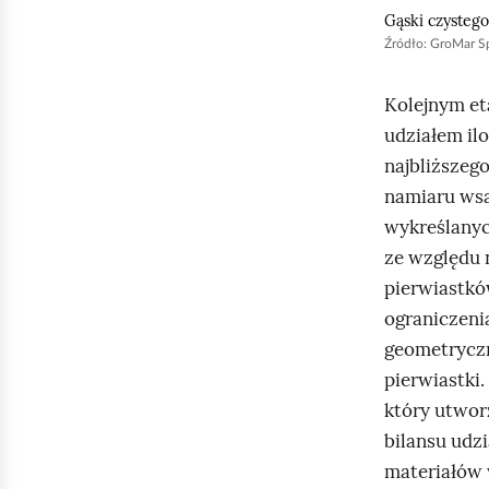
Gąski czysteg
Źródło:
GroMar Sp.
Kolejnym et
udziałem il
najbliższeg
namiaru wsa
wykreślanyc
ze względu 
pierwiastkó
ograniczeni
geometryczne
pierwiastki
który utwor
bilansu udz
materiałów 