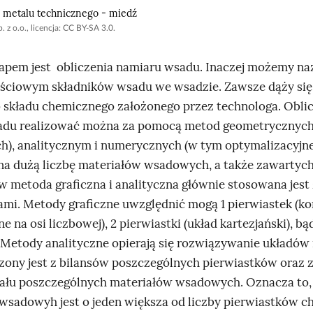
o metalu technicznego - miedź
 z o.o., licencja: CC BY-SA 3.0.
apem jest obliczenia namiaru wsadu. Inaczej możemy na
ościowym składników wsadu we wsadzie. Zawsze dąży się
o składu chemicznego założonego przez technologa. Obli
du realizować można za pomocą metod geometrycznych 
h), analitycznym i numerycznych (w tym optymalizacyjne
na dużą liczbę materiałów wsadowych, a także zawartych
w metoda graficzna i analityczna głównie stosowana jes
ami. Metody graficzne uwzględnić mogą 1 pierwiastek (ko
 na osi liczbowej), 2 pierwiastki (układ kartezjański), bą
. Metody analityczne opierają się rozwiązywanie układów
zony jest z bilansów poszczególnych pierwiastków oraz 
iału poszczególnych materiałów wsadowych. Oznacza to, 
wsadowyh jest o jeden większa od liczby pierwiastków 