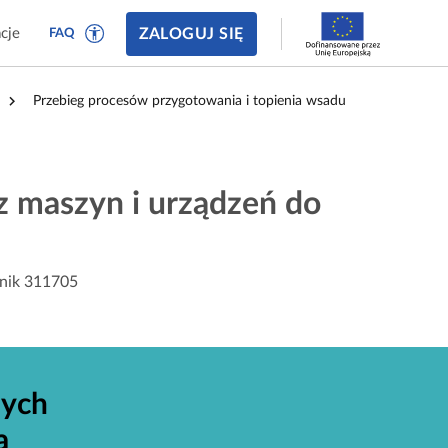
ZALOGUJ SIĘ
cje
FAQ
Przebieg procesów przygotowania i topienia wsadu
z maszyn i urządzeń do
wnik 311705
zych
a