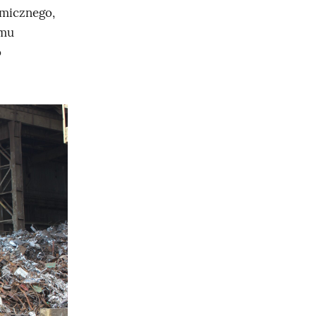
emicznego,
omu
o