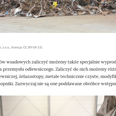
 z o.o., licencja: CC BY-SA 3.0.
łów wsadowych zaliczyć możemy także specjalnie wypr
la przemysłu odlewniczego. Zaliczyć do nich możemy różn
ewniczej, żelazostopy, metale technicznie czyste, modyfi
 topniki. Zazwyczaj nie są one poddawane obróbce wstępn