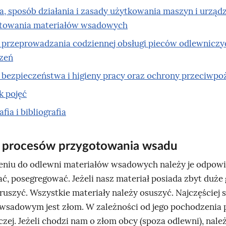
, sposób działania i zasady użytkowania maszyn i urząd
towania materiałów wsadowych
 przeprowadzania codziennej obsługi pieców odlewniczy
dzeń
 bezpieczeństwa i higieny pracy oraz ochrony przeciwpo
k pojęć
fia i bibliografia
g procesów przygotowania wsadu
eniu do odlewni materiałów wsadowych należy je odpow
ć, posegregować. Jeżeli nasz materiał posiada zbyt duże 
kruszyć. Wszystkie materiały należy osuszyć. Najczęście
wsadowym jest złom. W zależności od jego pochodzenia 
zej. Jeżeli chodzi nam o złom obcy (spoza odlewni), nale