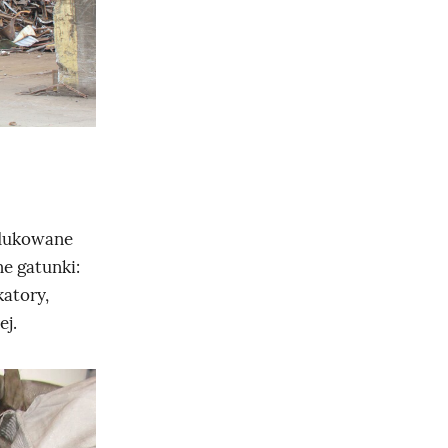
odukowane
e gatunki:
katory,
ej.