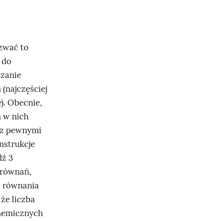
zwać to
 do
czanie
(najczęściej
). Obecnie,
 w nich
t z pewnymi
nstrukcje
dź 3
 równań,
z równania
że liczba
chemicznych