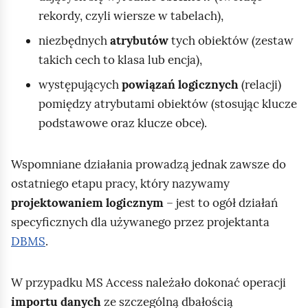
w
w
d
i
j
o
rekordy, czyli wiersze w tabelach),
t
n
a
t
t
r
a
r
w
niezbędnych
atrybutów
tych obiektów (zestaw
r
z
ś
z
a
takich cech to klasa lub encja),
e
y
c
a
r
występujących
powiązań logicznych
(relacji)
m
ś
i
n
z
pomiędzy atrybutami obiektów (stosując klucze
a
c
e
i
a
podstawowe oraz klucze obce).
j
ż
a
n
i
k
i
m
a
a
Wspomniane działania prowadzą jednak zawsze do
a
ostatniego etapu pracy, który nazywamy
t
projektowaniem logicznym
– jest to ogół działań
e
specyficznych dla używanego przez projektanta
r
DBMS
.
i
a
ł
W przypadku
MS Access
należało dokonać operacji
u
importu danych
ze szczególną dbałością