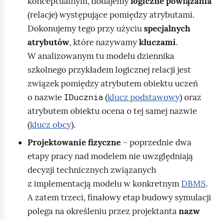
konceptualnym, dodajemy
logiczne powiązania
(relacje) występujące pomiędzy atrybutami.
Dokonujemy tego przy użyciu
specjalnych
atrybutów
, które nazywamy
kluczami
.
W analizowanym tu modelu dziennika
szkolnego przykładem logicznej relacji jest
związek pomiędzy atrybutem obiektu uczeń
IDucznia
o nazwie
(
klucz podstawowy
) oraz
atrybutem obiektu ocena o tej samej nazwie
(
klucz obcy
).
Projektowanie fizyczne
– poprzednie dwa
etapy pracy nad modelem nie uwzględniają
decyzji technicznych związanych
z implementacją modelu w konkretnym
DBMS
.
A zatem trzeci, finałowy etap budowy symulacji
polega na określeniu przez projektanta
nazw