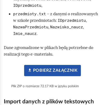
IDprzedmiotu
,
przedmioty.txt
– z danymi o realizowanych
IDprzedmiotu
w szkole przedmiotach:
,
NazwaPrzedmiotu
Nazwisko_naucz
,
,
Imie_naucz
.
Dane zgromadzone w plikach będą potrzebne do
realizacji tego e‑materiału.
P
POBIERZ ZAŁĄCZNIK
R
Z
Y
Plik ZIP o rozmiarze 72.17 KB w języku polskim
C
I
S
Import danych z plików tekstowych
K