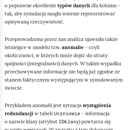
:
o poprawne określenie
typów danych
dla kolumn –
A
tak, aby symulacja mogła wiernie reprezentować
n
opisywaną rzeczywistość.
a
l
Przeprowadzona przez nas analiza ujawniła także
i
istniejące w modelu tzw.
anomalie
– czyli
z
okoliczności, w których może dojść do utraty
a
spójności (integralności) danych. W takim wypadku
s
przechowywane informacje nie będą już zgodne ze
t
stanem faktycznym występującym w symulowanym
r
świecie.
u
k
Przykładem anomalii jest sytuacja
wystąpienia
t
Uczniowie
redundancji
w tabeli
– informacja
u
IDklasy
o nazwie klasy (atrybut
) powtarza się
r
w wielu wierszach. W związku z tym dokonanie