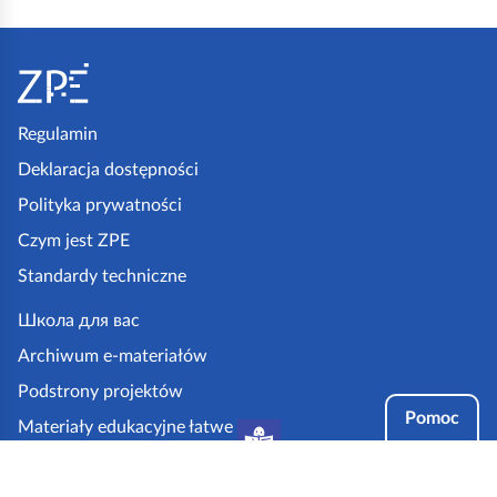
S
t
o
p
Regulamin
k
Deklaracja dostępności
a
Polityka prywatności
z
Czym jest ZPE
p
Standardy techniczne
e
.
Школа для вас
g
Archiwum e-materiałów
o
Podstrony projektów
v
Pomoc
Materiały edukacyjne łatwe
.
do czytania i zrozumienia
p
Tryby dostępności