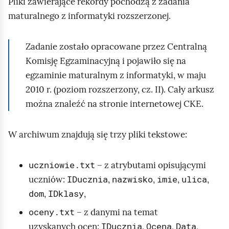
e
Pliki zawierające rekordy pochodzą z zadania
a
maturalnego z informatyki rozszerzonej.
ś
c
c
z
Zadanie zostało opracowane przez Centralną
y
i
t
Komisję Egzaminacyjną i pojawiło się na
n
egzaminie maturalnym z informatyki, w maju
i
2010 r. (poziom rozszerzony, cz. II). Cały arkusz
k
można znaleźć na stronie internetowej CKE.
ó
w
W archiwum znajdują się trzy pliki tekstowe:
uczniowie.txt
– z atrybutami opisującymi
IDucznia
nazwisko
imie
ulica
uczniów:
,
,
,
,
dom
IDklasy
,
,
oceny.txt
– z danymi na temat
IDucznia
Ocena
Data
uzyskanych ocen:
,
,
,