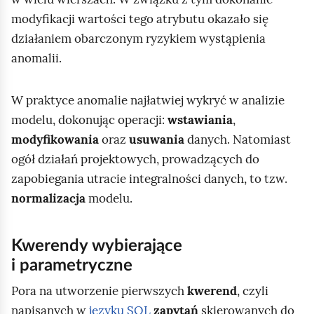
y
modyfikacji wartości tego atrybutu okazało się
m
działaniem obarczonym ryzykiem wystąpienia
o
anomalii.
d
e
W praktyce anomalie najłatwiej wykryć w analizie
l
modelu, dokonując operacji:
wstawiania
,
u
modyfikowania
oraz
usuwania
danych. Natomiast
r
ogół działań projektowych, prowadzących do
e
zapobiegania utracie integralności danych, to tzw.
l
normalizacja
modelu.
a
c
Kwerendy wybierające
y
i parametryczne
j
n
Pora na utworzenie pierwszych
kwerend
, czyli
e
napisanych w
języku SQL
zapytań
skierowanych do