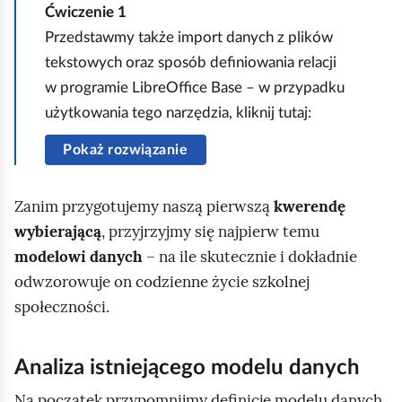
a
Ćwiczenie
1
e
b
Przedstawmy także import danych z plików
r
y
tekstowych oraz sposób definiowania relacji
i
u
w programie
LibreOffice Base
– w przypadku
a
r
użytkowania tego narzędzia, kliknij tutaj:
ł
u
u
Pokaż rozwiązanie
c
:
h
I
o
Zanim przygotujemy naszą pierwszą
kwerendę
m
m
wybierającą
, przyjrzyjmy się najpierw temu
p
i
modelowi danych
– na ile skutecznie i dokładnie
o
ć
odwzorowuje on codzienne życie szkolnej
r
p
społeczności.
t
o
d
d
Analiza istniejącego modelu danych
a
g
Na początek przypomnijmy definicję modelu danych
n