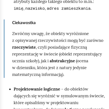
atrybuty każdego takiego obiektu to m.in.:
w
imię
nazwisko
adres zamieszkania
,
,
.
e
g
Ciekawostka
o
Zwróćmy uwagę, że obiekty wyróżnione
.
z opisywanej rzeczywistości mogą być zarówno
rzeczywiste
, czyli posiadające fizyczną
reprezentację w świecie (obiekt reprezentujący
ucznia szkoły), jak i
abstrakcyjne
(ocena
w dzienniku, która jest z natury jedynie
matematyczną informacją).
Projektowanie logiczne
– do obiektów
dających się wyróżnić w symulowanym świecie,
które opisaliśmy w projektowaniu