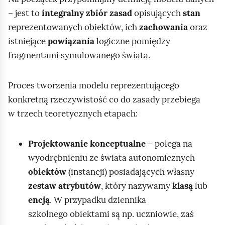
l
– jest to
integralny zbiór zasad
opisujących
stan
y
ą
reprezentowanych obiektów, ich
zachowania
oraz
c
d
istniejące
powiązania
logiczne pomiędzy
h
fragmentami symulowanego świata.
z
p
Proces tworzenia modelu reprezentującego
l
konkretną rzeczywistość co do zasady przebiega
i
w trzech teoretycznych etapach:
k
u
Projektowanie konceptualne
– polega na
t
wyodrębnieniu ze świata autonomicznych
e
obiektów
(instancji) posiadających własny
k
zestaw atrybutów
, który nazywamy
klasą
lub
s
encją
. W przypadku dziennika
t
szkolnego obiektami są np. uczniowie, zaś
o