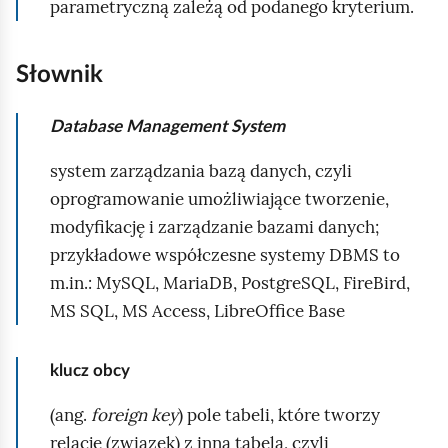
parametryczną zależą od podanego kryterium.
Słownik
Database Management System
system zarządzania bazą danych, czyli
oprogramowanie umożliwiające tworzenie,
modyfikację i zarządzanie bazami danych;
przykładowe współczesne systemy
DBMS
to
m.in.:
MySQL
, MariaDB,
PostgreSQL
,
FireBird
,
MS SQL,
MS Access
,
LibreOffice Base
klucz obcy
(ang.
foreign key
) pole tabeli, które tworzy
relację (związek) z inną tabelą, czyli