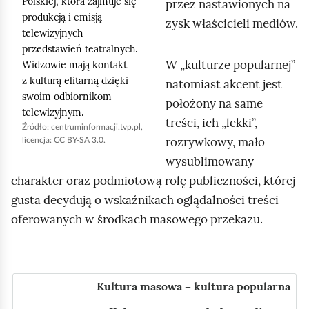
Polskiej, która zajmuje się
przez nastawionych na
y
produkcją i emisją
zysk właścicieli mediów.
telewizyjnych
u
przedstawień teatralnych.
r
W „kulturze popularnej”
Widzowie mają kontakt
u
z kulturą elitarną dzięki
natomiast akcent jest
c
swoim odbiornikom
położony na same
h
telewizyjnym.
treści, ich „lekki”,
Źródło:
centruminformacji.tvp.pl,
o
rozrywkowy, mało
licencja: CC BY-SA 3.0.
m
wysublimowany
i
charakter oraz podmiotową rolę publiczności, której
ć
gusta decydują o wskaźnikach oglądalności treści
p
oferowanych w środkach masowego przekazu.
o
d
g
l
Kultura masowa – kultura popularna
ą