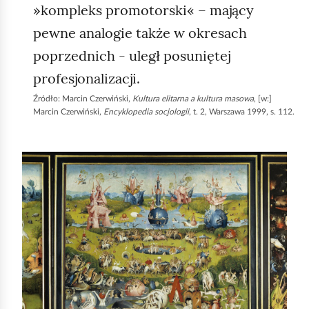
»kompleks promotorski« – mający
pewne analogie także w okresach
poprzednich - uległ posuniętej
profesjonalizacji.
Źródło:
Marcin Czerwiński,
Kultura elitarna a kultura masowa
, [w:]
Marcin Czerwiński,
Encyklopedia socjologii
, t. 2, Warszawa 1999, s. 112.
S
l
a
j
d
1
z
9