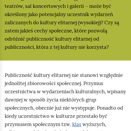
teatrów, sal koncertowych i galerii – może być
określony jako potencjalny uczestnik wydarzeń
zaliczanych do kultury elitarnej (wysokiej)? Czy są
zatem jakieś cechy społeczne, które pozwolą
odróżnić publiczność kultury elitarnej od
publiczności, która z tej kultury nie korzysta?
Publiczność kultury elitarnej nie stanowi względnie
jednolitej zbiorowości społecznej. Przymus
uczestnictwa w wydarzeniach kulturalnych, wpisany
dawniej w sposób życia niektórych grup
społecznych, obecnie już nie występuje. Ponadto od
kiedy uczestnictwo w kulturze przestało być
przymusem społecznym tzw.
klas
wyższych,