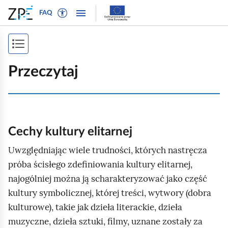
W
P
P
P
FAQ
ł
r
r
o
ą
z
z
k
c
e
e
P
a
z
j
j
ż
o
t
d
d
Przeczytaj
n
r
ź
ź
k
a
y
d
d
a
w
b
o
o
i
ż
t
n
t
g
e
a
r
s
Cechy kultury elitarnej
a
k
w
e
p
c
Uwzględniając wiele trudności, których nastręcza
s
i
ś
j
i
próba ścisłego zdefiniowania kultury elitarnej,
t
g
c
ę
o
a
i
najogólniej można ją scharakteryzować jako część
s
w
c
kultury symbolicznej, której treści, wytwory (dobra
t
y
j
kulturowe), takie jak dzieła literackie, dzieła
r
d
i
muzyczne, dzieła sztuki, filmy, uznane zostały za
l