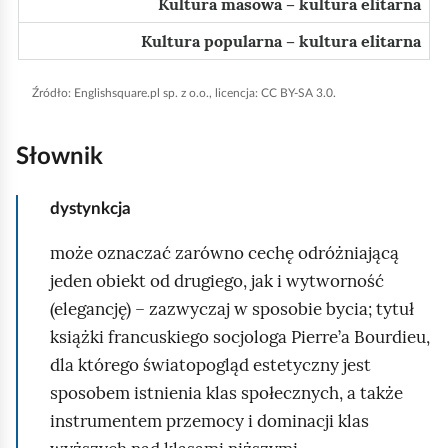
Kultura masowa – kultura elitarna
d
Kultura popularna – kultura elitarna
Źródło:
Englishsquare
.pl sp. z o.o., licencja: CC BY-SA 3.0.
Słownik
dystynkcja
może oznaczać zarówno cechę odróżniającą
jeden obiekt od drugiego, jak i wytworność
(elegancję) – zazwyczaj w sposobie bycia; tytuł
książki francuskiego socjologa
Pierre’a Bourdieu
,
dla którego światopogląd estetyczny jest
sposobem istnienia klas społecznych, a także
instrumentem przemocy i dominacji klas