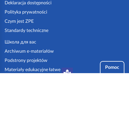
k
Deklaracja dostępności
a
Polityka prywatności
z
Czym jest ZPE
p
Standardy techniczne
e
.
Школа для вас
g
Archiwum e-materiałów
o
Podstrony projektów
v
Pomoc
Materiały edukacyjne łatwe
.
do czytania i zrozumienia
p
Tryby dostępności
l
Partnerzy: