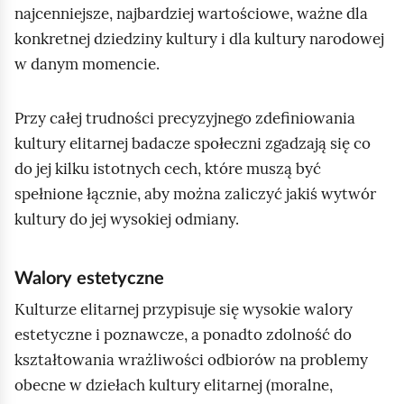
e
najcenniejsze, najbardziej wartościowe, ważne dla
a
ś
konkretnej dziedziny kultury i dla kultury narodowej
c
c
z
w danym momencie.
y
i
t
Przy całej trudności precyzyjnego zdefiniowania
n
kultury elitarnej badacze społeczni zgadzają się co
i
do jej kilku istotnych cech, które muszą być
k
ó
spełnione łącznie, aby można zaliczyć jakiś wytwór
w
kultury do jej wysokiej odmiany.
Walory estetyczne
Kulturze elitarnej przypisuje się wysokie walory
estetyczne i poznawcze, a ponadto zdolność do
kształtowania wrażliwości odbiorów na problemy
obecne w dziełach kultury elitarnej (moralne,