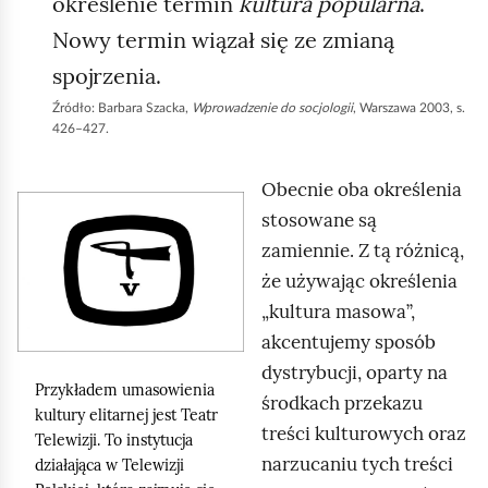
określenie termin
kultura popularna
.
Nowy termin wiązał się ze zmianą
spojrzenia.
Źródło:
Barbara Szacka,
Wprowadzenie do socjologii
, Warszawa 2003, s.
426–427.
Obecnie oba określenia
K
stosowane są
l
zamiennie. Z tą różnicą,
i
że używając określenia
k
„kultura masowa”,
n
akcentujemy sposób
i
dystrybucji, oparty na
j
Przykładem umasowienia
środkach przekazu
kultury elitarnej jest Teatr
,
treści kulturowych oraz
Telewizji. To instytucja
a
narzucaniu tych treści
działająca w Telewizji
b