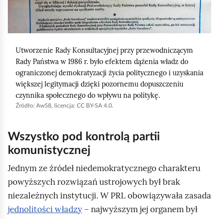
r
u
c
Utworzenie Rady Konsultacyjnej przy przewodniczącym
h
Rady Państwa w 1986 r. było efektem dążenia władz do
o
ograniczonej demokratyzacji życia politycznego i uzyskania
m
większej legitymacji dzięki pozornemu dopuszczeniu
i
czynnika społecznego do wpływu na politykę.
ć
Źródło:
Aw58, licencja: CC BY-SA 4.0.
p
o
Wszystko pod kontrolą partii
d
komunistycznej
g
Jednym ze źródeł niedemokratycznego charakteru
l
powyższych rozwiązań ustrojowych był brak
ą
niezależnych instytucji. W PRL obowiązywała zasada
d
jednolitości władzy
– najwyższym jej organem był