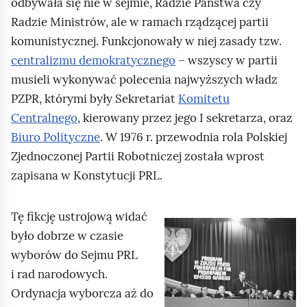
odbywała się nie w sejmie, Radzie Państwa czy
Radzie Ministrów, ale w ramach rządzącej partii
komunistycznej. Funkcjonowały w niej zasady tzw.
centralizmu demokratycznego
– wszyscy w partii
musieli wykonywać polecenia najwyższych władz
PZPR, którymi były Sekretariat
Komitetu
Centralnego
, kierowany przez jego I sekretarza, oraz
Biuro Polityczne
. W 1976 r. przewodnia rola Polskiej
Zjednoczonej Partii Robotniczej została wprost
zapisana w Konstytucji PRL.
Tę fikcję ustrojową widać
K
było dobrze w czasie
l
wyborów do Sejmu PRL
i
i rad narodowych.
k
Ordynacja wyborcza aż do
n