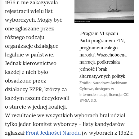
1976 r. nie zakazywała
i
rejestracji wielu list
j
wyborczych. Mogły być
,
one zgłaszane przez
a
„Program VI zjazdu
różnego rodzaju
Partii programem FJN,
b
organizacje działające
programem całego
y
legalnie w państwie.
narodu". Wszechobecna
u
narracja podkreślała
Jednak kierownictwo
r
jedność i brak
każdej z nich było
alternatywnych polityk.
u
obsadzone przez
Źródło:
Narodowe Archiwum
c
działaczy PZPR, którzy za
Cyfrowe, dostępny w
h
internecie: nac.pl, licencja: CC
każdym razem decydowali
BY-SA 3.0.
o
o starcie w jednej koalicji.
m
W rezultacie we wszystkich wyborach brał udział
i
tylko jeden komitet wyborczy – listy kandydatów
ć
zgłaszał
Front Jedności Narodu
(w wyborach z 1952 r.
p