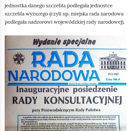
jednostka danego szczebla podlegała jednostce
szczebla wyższego (czyli np. miejska rada narodowa
podlegała nadzorowi wojewódzkiej rady narodowej).
K
l
i
k
n
i
j
,
a
b
y
u