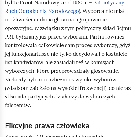
był to Front Narodowy, a od 1985 r. –
Patriotyczny
o
Ruch Odrodzenia Narodowego
). Wyborca nie miał
d
możliwości oddania głosu na ugrupowanie
g
opozycyjne, w związku z tym polityczny skład Sejmu
l
PRL był znany już przed wyborami. Partia również
ą
kontrolowała całkowicie sam proces wyborczy, gdyż
d
jej funkcjonariusze nie tylko decydowali o kształcie
list kandydatów, ale zasiadali też w komisjach
wyborczych, które przeprowadzały głosowanie.
Niekiedy byli oni rozliczani z wyniku wyborów
(władzom zależało na wysokiej frekwencji), co nieraz
skłaniało partyjnych działaczy do wyborczych
fałszerstw.
Fikcyjne prawa człowieka
Konstytucja PRL gwarantowała formalnie