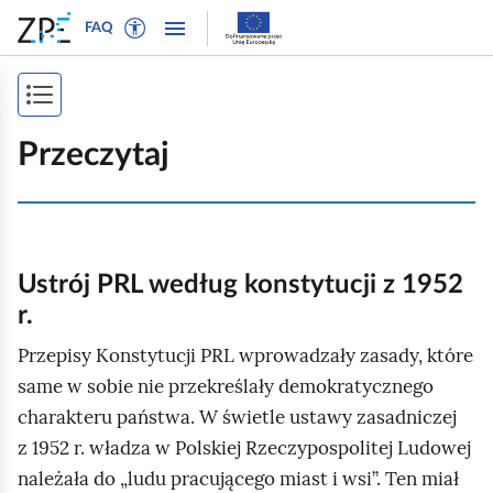
W
P
P
P
FAQ
ł
r
r
o
ą
z
z
k
c
e
e
P
a
z
j
j
ż
o
t
d
d
Przeczytaj
n
r
ź
ź
k
a
y
d
d
a
w
b
o
o
i
ż
t
n
t
g
e
a
r
s
Ustrój PRL według konstytucji z 1952
a
k
w
e
r.
p
c
s
i
ś
j
i
Przepisy Konstytucji PRL wprowadzały zasady, które
t
g
c
ę
o
a
i
same w sobie nie przekreślały demokratycznego
s
w
c
charakteru państwa. W świetle ustawy zasadniczej
t
y
j
z 1952 r. władza w Polskiej Rzeczypospolitej Ludowej
r
d
i
należała do „ludu pracującego miast i wsi”. Ten miał
l