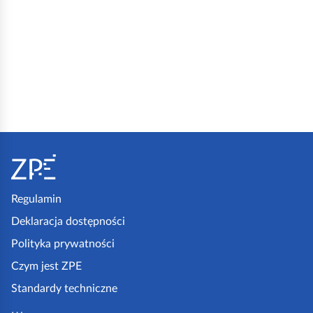
S
t
o
p
Regulamin
k
Deklaracja dostępności
a
Polityka prywatności
z
Czym jest ZPE
p
Standardy techniczne
e