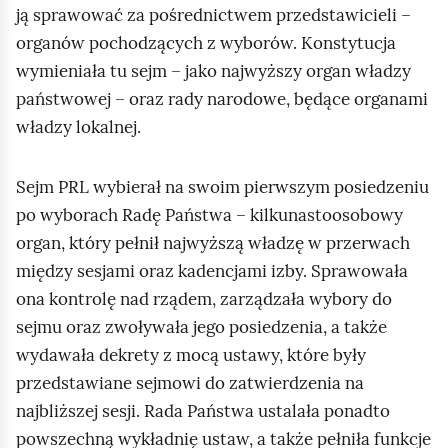
e
ją sprawować za pośrednictwem przedstawicieli –
a
ś
organów pochodzących z wyborów. Konstytucja
c
c
z
wymieniała tu sejm – jako najwyższy organ władzy
y
i
państwowej – oraz rady narodowe, będące organami
t
władzy lokalnej.
n
i
Sejm PRL wybierał na swoim pierwszym posiedzeniu
k
ó
po wyborach Radę Państwa – kilkunastoosobowy
w
organ, który pełnił najwyższą władzę w przerwach
między sesjami oraz kadencjami izby. Sprawowała
ona kontrolę nad rządem, zarządzała wybory do
sejmu oraz zwoływała jego posiedzenia, a także
wydawała dekrety z mocą ustawy, które były
przedstawiane sejmowi do zatwierdzenia na
najbliższej sesji. Rada Państwa ustalała ponadto
powszechną wykładnię ustaw, a także pełniła funkcje