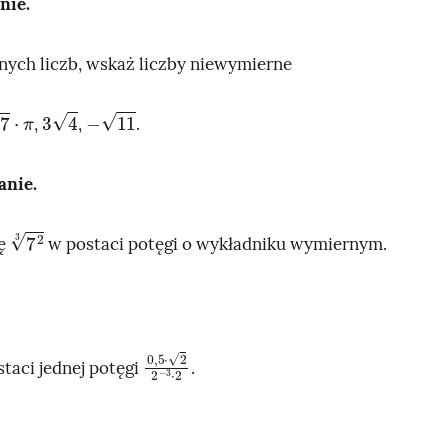
nie.
ych liczb, wskaż liczby niewymierne
·
π
3
4
-
11
,
,
.
anie.
7
2
3
bę
w postaci potęgi o wykładniku wymiernym.
0
2
-
,
5
3
·
·
2
2
taci jednej potęgi
.