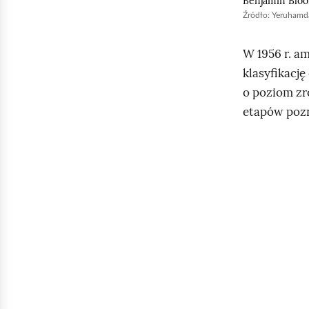
Benjamin Blo
Źródło:
Yeruhamd
W 1956 r. a
klasyfikacj
o poziom zr
etapów pozn
K
l
i
k
n
i
j
,
a