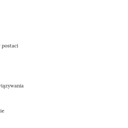
 postaci
wiązywania
ie