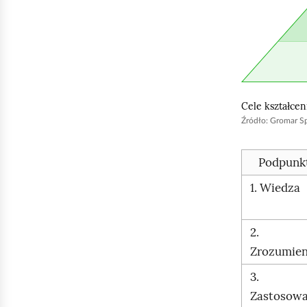
b
y
u
r
u
Cele kształcen
c
Źródło:
Gromar Sp.
h
o
Podpunk
m
1. Wiedza
i
ć
p
2.
o
Zrozumien
d
3.
g
Zastosowa
l