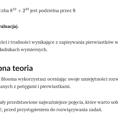
8
10
+
2
33
9
iczba
jest podzielna przez
.
aluacja).
ci i trudności wynikające z zapisywania pierwiastków w
ładnikach wymiernych.
bna teoria
ę
Blooma
wykorzystasz oceniając swoje umiejętności roz
anych z potęgami i pierwiastkami.
ały przedstawione najważniejsze pojęcia, które warto sob
, przed przystąpieniem do rozwiązywania zadań.