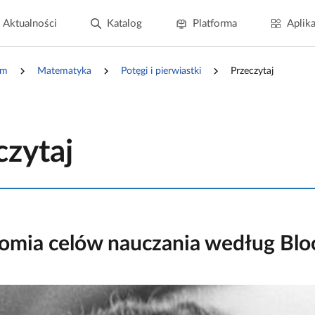
Aktualności
Katalog
Platforma
Aplika
um
Matematyka
Potęgi i pierwiastki
Przeczytaj
czytaj
omia celów nauczania według
Bl