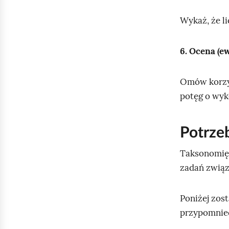
Wykaż, że l
6. Ocena (ew
Omów korzyś
potęg o wyk
Potrze
Taksonomi
zadań związ
Poniżej zost
przypomnieć