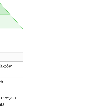
faktów
ch
w nowych
nia