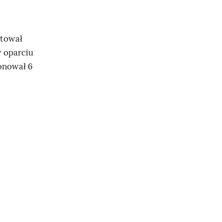
tował
w oparciu
onował 6