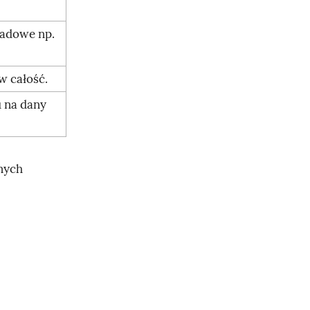
ładowe np.
w całość.
u na dany
nych