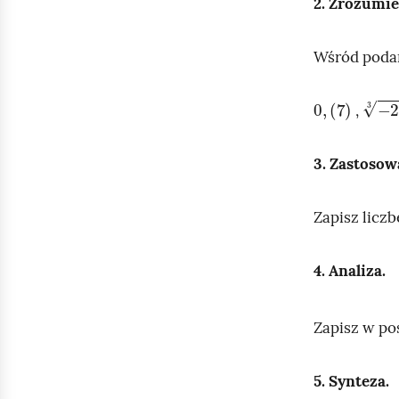
2. Zrozumie
Wśród podan
0
,
(
7
)
-
27
3
,
3. Zastosow
Zapisz licz
4. Analiza.
Zapisz w pos
5. Synteza.