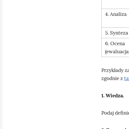
ą
4. Analiza
d
5. Synteza
6. Ocena
(ewaluacja
Przykłady z
zgodnie z
t
1. Wiedza.
Podaj defini