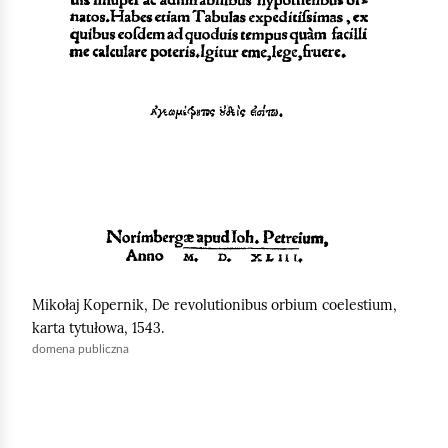
y
u
r
u
c
h
o
m
i
ć
p
Mikołaj Kopernik, De revolutionibus orbium coelestium,
o
karta tytułowa, 1543.
d
domena publiczna
g
l
ą