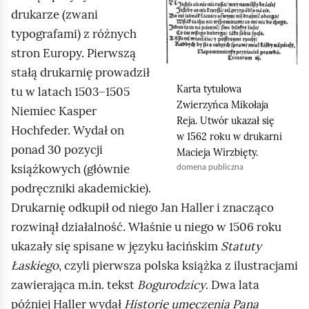
,
drukarze (zwani
a
typografami) z różnych
b
stron Europy. Pierwszą
y
stałą drukarnię prowadził
u
Karta tytułowa
tu w latach 1503–1505
r
Zwierzyńca Mikołaja
Niemiec Kasper
u
Reja. Utwór ukazał się
Hochfeder. Wydał on
w 1562 roku w drukarni
c
ponad 30 pozycji
Macieja Wirzbięty.
h
książkowych (głównie
domena publiczna
o
podręczniki akademickie).
m
Drukarnię odkupił od niego Jan Haller i znacząco
i
rozwinął działalność. Właśnie u niego w 1506 roku
ć
ukazały się spisane w języku łacińskim
Statuty
p
Łaskiego
, czyli pierwsza polska książka z ilustracjami
o
zawierająca m.in. tekst
Bogurodzicy
. Dwa lata
d
później Haller wydał
Historię umęczenia Pana