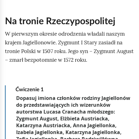
d
Na tronie Rzeczypospolitej
W pierwszym okresie odrodzenia władali naszym
krajem Jagiellonowie. Zygmunt I Stary zasiadł na
tronie Polski w 1507 roku. Jego syn – Zygmunt August
– zmarł bezpotomnie w 1572 roku.
Ćwiczenie
1
z
a
d
a
n