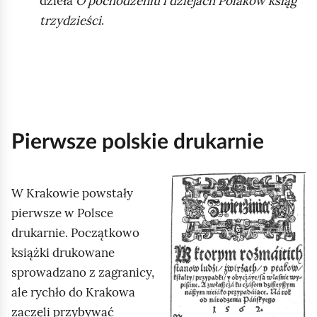
dzieła
O pochodzeniu i dziejach Polaków ksiąg
trzydzieści
.
Pierwsze polskie drukarnie
K
W Krakowie powstały
l
pierwsze w Polsce
i
drukarnie. Początkowo
k
książki drukowane
n
sprowadzano z zagranicy,
i
ale rychło do Krakowa
j
zaczęli przybywać