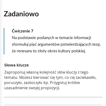
Zadaniowo
Ćwiczenie
7
Na podstawie podanych w temacie informacji
sformułuj pięć argumentów potwierdzających tezę,
że renesans to złoty okres kultury polskiej.
z
a
d
a
n
i
e