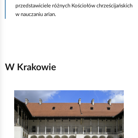
przedstawiciele różnych Kościołów chrześcijańskich
g
w nauczaniu arian.
l
ą
d
W Krakowie
S
l
a
j
d
1