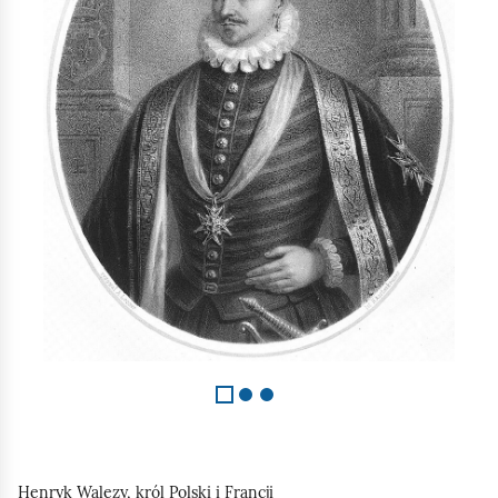
1
z
3
Henryk Walezy, król Polski i Francji