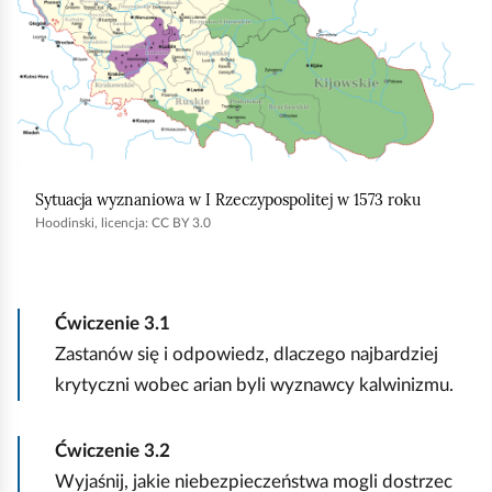
,
a
b
y
u
r
Sytuacja wyznaniowa w I Rzeczypospolitej w 1573 roku
u
Hoodinski, licencja: CC BY 3.0
c
h
o
Ćwiczenie
3.1
m
Zastanów się i odpowiedz, dlaczego najbardziej
i
krytyczni wobec arian byli wyznawcy kalwinizmu.
ć
p
Ćwiczenie
3.2
o
Wyjaśnij, jakie niebezpieczeństwa mogli dostrzec
d