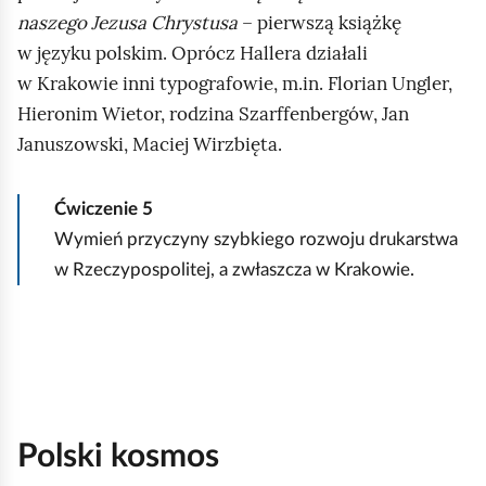
g
naszego Jezusa Chrystusa
– pierwszą książkę
l
w języku polskim. Oprócz Hallera działali
ą
w Krakowie inni typografowie, m.in. Florian Ungler,
d
Hieronim Wietor, rodzina Szarffenbergów, Jan
Januszowski, Maciej Wirzbięta.
Ćwiczenie
5
Wymień przyczyny szybkiego rozwoju drukarstwa
w Rzeczypospolitej, a zwłaszcza w Krakowie.
Polski kosmos