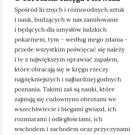
m
Spośród licznych i różnorodnych sztuk
i
i nauk, budzących w nas zamiłowanie
ć
i będących dla umysłów ludzkich
p
pokarmem, tym – według mego zdania –
o
d
przede wszystkim poświęcać się należy
g
i te z największym uprawiać zapałem,
l
które obracają się w kręgu rzeczy
ą
najpiękniejszych i najbardziej godnych
d
poznania. Takimi zaś są nauki, które
zajmują się cudownymi obrotami we
wszechświecie i biegami gwiazd, ich
rozmiarami i odległościami, ich
wschodem i zachodem oraz przyczynami