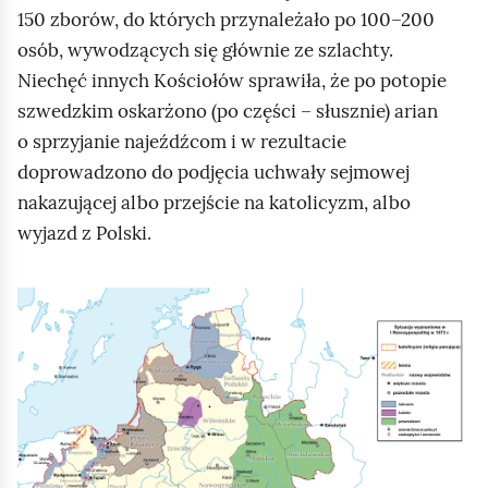
150 zborów, do których przynależało po 100–200
osób, wywodzących się głównie ze szlachty.
Niechęć innych Kościołów sprawiła, że po potopie
szwedzkim oskarżono (po części – słusznie) arian
o sprzyjanie najeźdźcom i w rezultacie
doprowadzono do podjęcia uchwały sejmowej
nakazującej albo przejście na katolicyzm, albo
wyjazd z Polski.
K
l
i
k
n
i
j