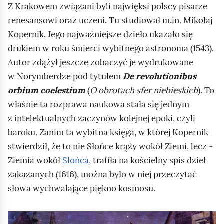
Z Krakowem związani byli najwięksi polscy pisarze
renesansowi oraz uczeni. Tu studiował m.in. Mikołaj
Kopernik. Jego najważniejsze dzieło ukazało się
drukiem w roku śmierci wybitnego astronoma (1543).
Autor zdążył jeszcze zobaczyć je wydrukowane
w Norymberdze pod tytułem
De revolutionibus
orbium coelestium
(
O obrotach sfer niebieskich
). To
właśnie ta rozprawa naukowa stała się jednym
z intelektualnych zaczynów kolejnej epoki, czyli
baroku. Zanim ta wybitna księga, w której Kopernik
stwierdził, że to nie Słońce krąży wokół Ziemi, lecz -
Ziemia wokół
Słońca
, trafiła na kościelny spis dzieł
zakazanych (1616), można było w niej przeczytać
słowa wychwalające piękno kosmosu.
K