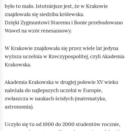
w
było to mało. Istotniejsze jest, że w Krakowie
d
s
p
znajdowała się siedziba królewska.
z
o
Dzięki Zygmuntowi Staremu i Bonie przebudowano
y
w
Wawel na wzór renesansowy.
s
i
t
e
k
d
W Krakowie znajdowała się przez wiele lat jedyna
o
ź
wyższa uczelnia w Rzeczypospolitej, czyli Akademia
.
Krakowska.
Akademia Krakowska w drugiej połowie XV wieku
należała do najlepszych uczelni w Europie,
zwłaszcza w naukach ścisłych (matematyka,
astronomia).
Uczyło się tu od 1000 do 2000 studentów rocznie,