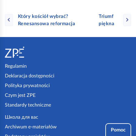
Który kościół wybrać?
Triumf
Renesansowa reformacja
piękna
S
t
o
p
Regulamin
k
Deklaracja dostępności
a
Polityka prywatności
z
Czym jest ZPE
p
Standardy techniczne
e
.
Школа для вас
g
Archiwum e-materiałów
Pomoc
o