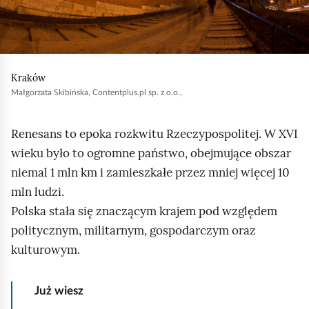
e
a
a
ś
c
b
c
z
y
y
i
u
Kraków
t
Małgorzata Skibińska, Contentplus.pl sp. z o.o.,
r
n
i
u
k
Renesans to epoka rozkwitu Rzeczypospolitej. W XVI
c
ó
wieku było to ogromne państwo, obejmujące obszar
h
w
niemal 1 mln km i zamieszkałe przez mniej więcej 10
o
mln ludzi.
m
Polska stała się znaczącym krajem pod względem
i
politycznym, militarnym, gospodarczym oraz
ć
kulturowym.
p
o
d
Już wiesz
g