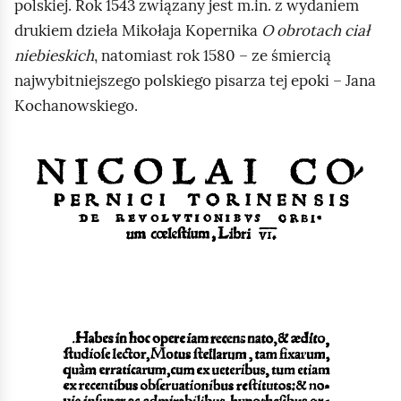
polskiej. Rok 1543 związany jest m.in. z wydaniem
drukiem dzieła Mikołaja Kopernika
O obrotach ciał
niebieskich
, natomiast rok 1580 – ze śmiercią
najwybitniejszego polskiego pisarza tej epoki – Jana
Kochanowskiego.
K
l
i
k
n
i
j
,
a
b