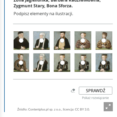
i
e
i
n
t
e
r
a
k
t
y
w
n
e
Źródło:
Contentplus.pl sp. z o.o., licencja: CC BY 3.0.