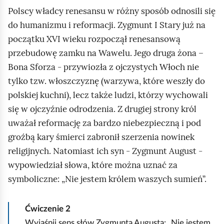
Polscy władcy renesansu w różny sposób odnosili się
do humanizmu i reformacji. Zygmunt I Stary już na
początku XVI wieku rozpoczął renesansową
przebudowę zamku na Wawelu. Jego druga żona –
Bona Sforza - przywiozła z ojczystych Włoch nie
tylko tzw. włoszczyznę (warzywa, które weszły do
polskiej kuchni), lecz także ludzi, którzy wychowali
się w ojczyźnie odrodzenia. Z drugiej strony król
uważał reformację za bardzo niebezpieczną i pod
groźbą kary śmierci zabronił szerzenia nowinek
religijnych. Natomiast ich syn - Zygmunt August -
wypowiedział słowa, które można uznać za
symboliczne: „Nie jestem królem waszych sumień”.
Ćwiczenie
2
Wyjaśnij sens słów Zygmunta Augusta: „Nie jestem