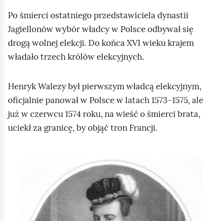
Po śmierci ostatniego przedstawiciela dynastii
Jagiellonów wybór władcy w Polsce odbywał się
drogą wolnej elekcji. Do końca XVI wieku krajem
władało trzech królów elekcyjnych.
Henryk Walezy był pierwszym władcą elekcyjnym,
oficjalnie panował w Polsce w latach 1573–1575, ale
już w czerwcu 1574 roku, na wieść o śmierci brata,
uciekł za granicę, by objąć tron Francji.
S
l
a
j
d