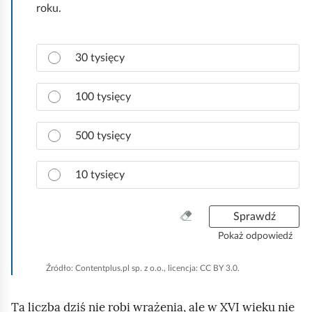
roku.
Z
30 tysięcy
a
z
n
100 tysięcy
a
c
500 tysięcy
z
p
r
10 tysięcy
a
w
W
Sprawdź
i
y
d
Pokaż odpowiedź
c
ł
z
o
Źródło:
Contentplus.pl sp. z o.o., licencja: CC BY 3.0.
y
w
ś
ą
Ta liczba dziś nie robi wrażenia, ale w XVI wieku nie
ć
o