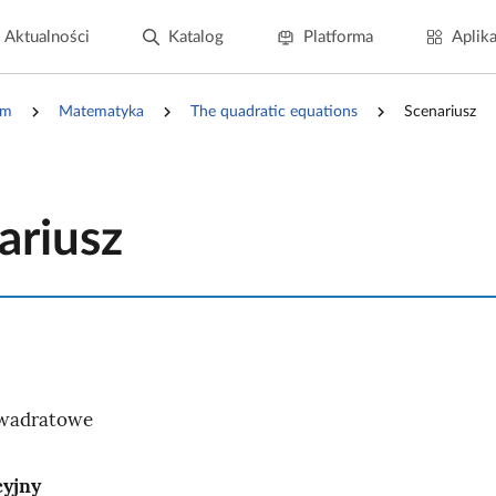
Aktualności
Katalog
Platforma
Aplika
um
Matematyka
The quadratic equations
Scenariusz
ariusz
wadratowe
cyjny