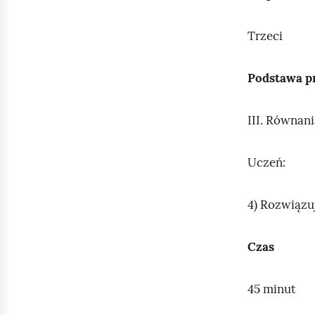
e
a
c
ś
Trzeci
z
c
y
Podstawa 
i
t
n
i
III. Równani
k
ó
Uczeń:
w
4) Rozwiązu
Czas
45 minut