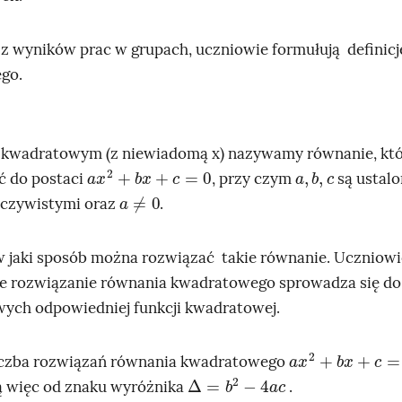
 z wyników prac w grupach, uczniowie formułują definic
go.
kwadratowym (z niewiadomą x) nazywamy równanie, kt
a
x
2
+
b
x
+
c
=
0
a
,
b
,
c
ć do postaci
, przy czym
są ustal
a
≠
0
eczywistymi oraz
.
w jaki sposób można rozwiązać takie równanie. Uczniow
e rozwiązanie równania kwadratowego sprowadza się do 
wych odpowiedniej funkcji kwadratowej.
a
x
2
+
b
x
+
c
=
0
 liczba rozwiązań równania kwadratowego
∆
=
b
2
-
4
a
c
ą więc od znaku wyróżnika
.