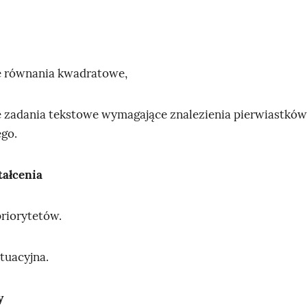
e równania kwadratowe,
e zadania tekstowe wymagające znalezienia pierwiastkó
go.
tałcenia
priorytetów.
ytuacyjna.
y