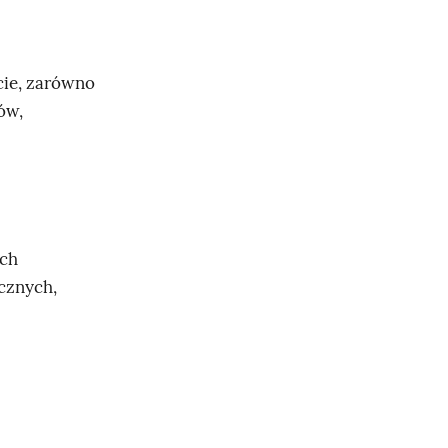
cie, zarówno
ów,
ych
cznych,