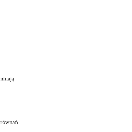
minają
e równań