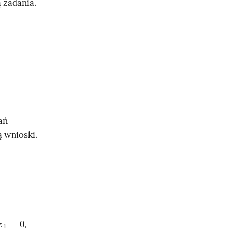
 zadania.
ań
 wnioski.
x
1
=
0
,