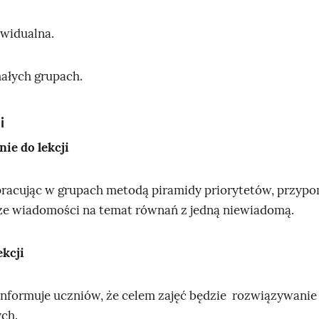
ywidualna.
małych grupach.
i
ie do lekcji
racując w grupach metodą piramidy priorytetów, przypo
ze wiadomości na temat równań z jedną niewiadomą.
ekcji
informuje uczniów, że celem zajęć będzie rozwiązywani
ch.