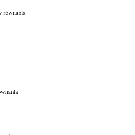
ów równania
równania