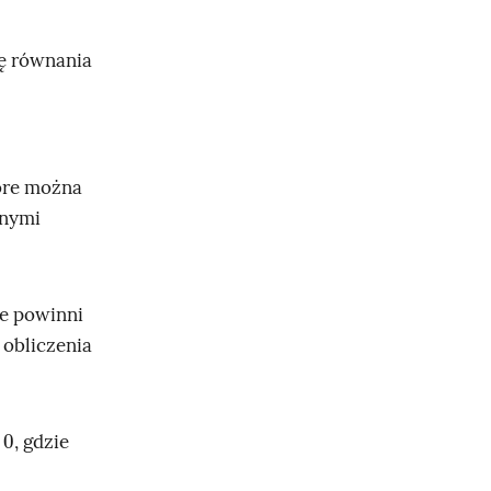
ję równania
óre można
onymi
ie powinni
obliczenia
, gdzie