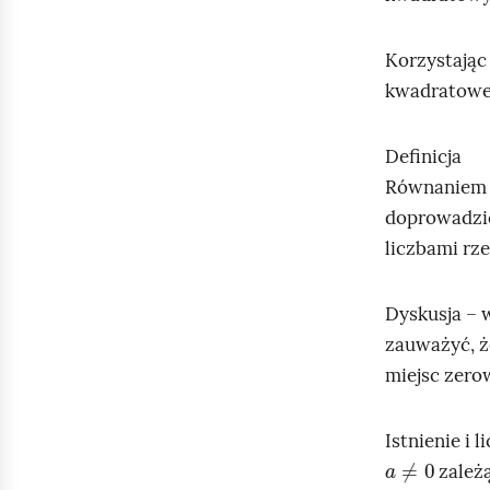
Korzystając
kwadratowe
Definicja
Równaniem 
doprowadzi
liczbami rz
Dyskusja – 
zauważyć, ż
miejsc zero
Istnienie i
a
≠
0
zależ