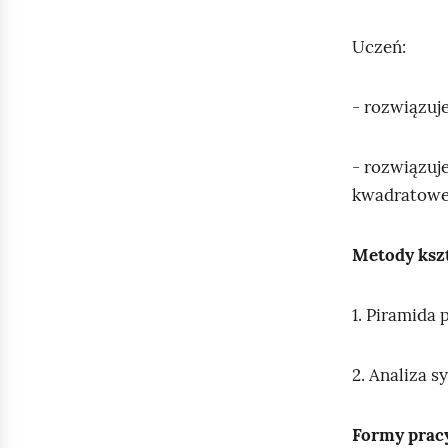
Uczeń:
- rozwiązuj
- rozwiązuj
kwadratowe
Metody ksz
1. Piramida 
2. Analiza s
Formy prac