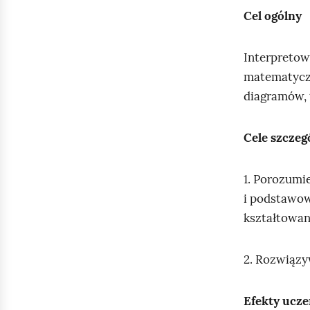
Cel ogólny
Interpretow
matematyczn
diagramów, 
Cele szcze
1. Porozumi
i podstawow
kształtowani
2. Rozwiąz
Efekty ucze