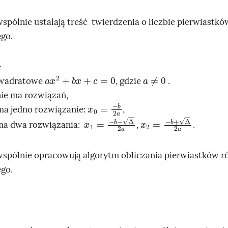
spólnie ustalają treść twierdzenia o liczbie pierwiastk
go.
e
a
x
2
+
b
x
+
c
=
0
a
≠
0
kwadratowe
, gdzie
.
nie ma rozwiązań,
x
b
0
2
a
=
-
ma jedno rozwiązanie:
,
x
1
=
-
b
-
∆
2
a
x
2
=
-
b
+
∆
2
a
ma dwa rozwiązania:
,
.
spólnie opracowują algorytm obliczania pierwiastków 
go.