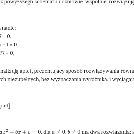
 z powyższego schematu uczniowie wspólnie rozwiązują
wnanie:
7 = 0,
 - 1 = 0,
77 = 0,
nalizują aplet, prezentujący sposób rozwiązywania równ
h niezupełnych, bez wyznaczania wyróżnika, i wyciągają
plet]
a
x
2
+
b
x
+
c
=
0
a
≠
0
b
≠
0
, dla
,
ma dwa rozwiązania: