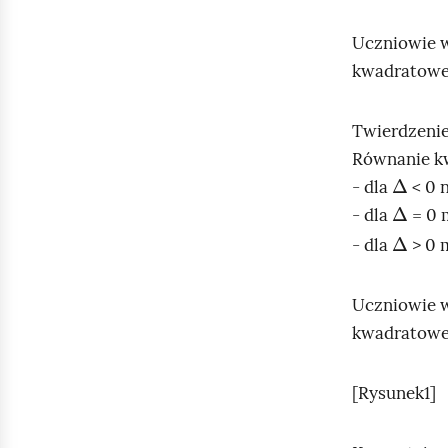
Uczniowie w
kwadratowe
Twierdzeni
Równanie 
∆
- dla
< 0 
∆
- dla
= 0 
∆
- dla
> 0 
Uczniowie w
kwadratowe
[Rysunek1]