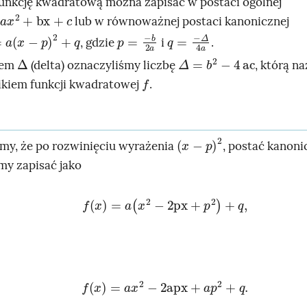
unkcję kwadratową można zapisać w postaci ogólnej
+
bx
+
c
lub w równoważnej postaci kanonicznej
-
p
2
+
q
p
b
=
2
a
-
q
=
-
Δ
4
a
, gdzie
i
.
∆
Δ
=
b
2
-
4
ac
lem
(delta) oznaczyliśmy liczbę
, którą 
f
kiem funkcji kwadratowej
.
x
-
p
2
y, że po rozwinięciu wyrażenia
, postać kanoni
y zapisać jako
f
x
=
a
x
2
-
2
px
+
p
2
+
q
,
f
x
=
a
x
2
-
2
apx
+
a
p
2
+
q
.