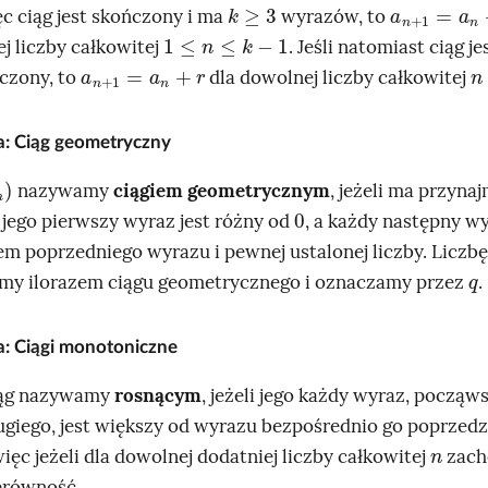
k
≥
3
a
n
+
1
=
a
n
+
ęc ciąg jest skończony i ma
wyrazów, to
1
≤
n
≤
k
-
1
j liczby całkowitej
. Jeśli natomiast ciąg je
a
n
+
1
=
a
n
+
r
n
czony, to
dla dowolnej liczby całkowitej
ja: Ciąg geometryczny
nazywamy
ciągiem geometrycznym
, jeżeli ma przyna
0
 jego pierwszy wyraz jest różny od
, a każdy następny wy
em poprzedniego wyrazu i pewnej ustalonej liczby. Liczbę
q
y ilorazem ciągu geometrycznego i oznaczamy przez
.
ja: Ciągi monotoniczne
ąg nazywamy
rosnącym
, jeżeli jego każdy wyraz, począw
ugiego, jest większy od wyrazu bezpośrednio go poprzedz
n
więc jeżeli dla dowolnej dodatniej liczby całkowitej
zach
erówność