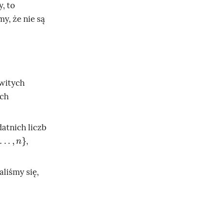
y, to
y, że nie są
owitych
ych
datnich liczb
.
,
n
}
,
liśmy się,