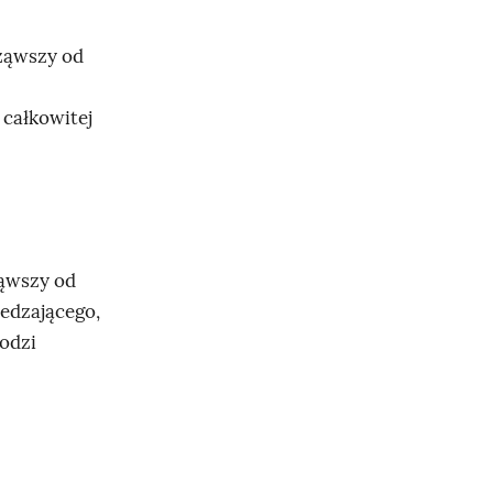
cząwszy od
 całkowitej
ząwszy od
zedzającego,
odzi