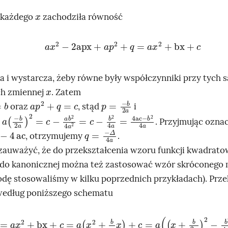
x
 każdego
zachodziła równość
a
x
2
-
2
apx
+
a
p
2
+
q
=
a
x
2
+
bx
+
c
a i wystarcza, żeby równe były współczynniki przy tych
x
ch zmiennej
. Zatem
a
p
2
+
q
=
c
p
b
=
2
a
-
oraz
, stąd
i
b
2
a
2
=
c
-
a
b
2
4
a
2
=
c
-
b
2
4
a
=
4
ac
-
b
2
4
a
. Przyjmując ozna
4
ac
q
=
-
Δ
4
a
, otrzymujemy
.
zauważyć, że do przekształcenia wzoru funkcji kwadratow
 do kanonicznej można też zastosować wzór skróconego
odę stosowaliśmy w kilku poprzednich przykładach). Prz
według poniższego schematu
f
x
=
a
x
2
+
bx
+
c
=
a
x
2
+
b
a
x
+
c
=
a
x
+
b
2
a
2
-
b
2
4
a
2
+
c
=