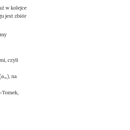
aż w kolejce
u jest zbiór
imy
.
i, czyli
a
n
, na
Tomek,