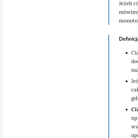
Jeżeli c
mówimy,
monoto
Definicj
Ci
do
na
Je
ca
gd
Ci
np
ws
up