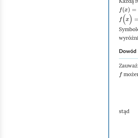
Każdą f
f
x
=
a
x
2
f
(
x
)
=
a
x
Symbo
wyróżni
Dowód
Zauważm
f
możem
stąd