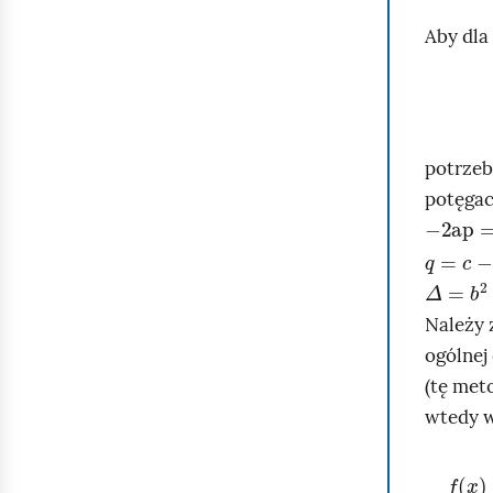
Aby dla
potrzeb
potęga
-
2
ap
=
b
q
=
c
-
a
-
Δ
=
b
2
-
Należy 
ogólnej
(tę met
wtedy 