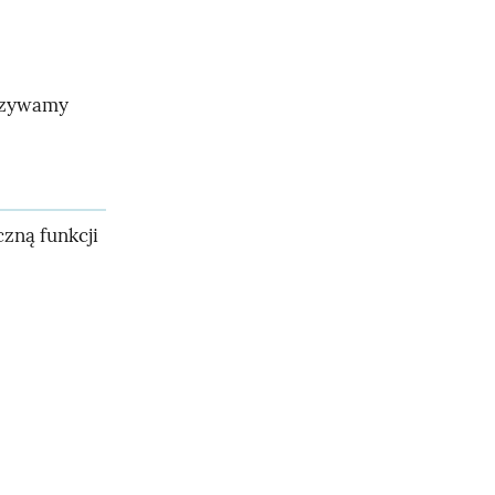
nazywamy
czną funkcji