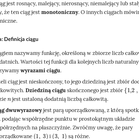
iąg jest rosnący, malejący, nierosnący, niemalejący lub stał
 że ten ciąg jest
monotoniczny
. O innych ciągach mówim
niczne.
a: Definicja ciągu
ągiem nazywamy funkcję, określoną w zbiorze liczb całk
datnich. Wartości tej funkcji dla kolejnych liczb naturaln
zywamy
wyrazami ciągu
.
żeli ciąg jest nieskończony, to jego dziedziną jest zbiór do
{
1,2
,
.
.
łkowitych.
Dziedziną ciągu
skończonego jest zbiór
n
zie
jest ustaloną dodatnią liczbą całkowitą.
ąg dwuwyrazowy
jest parą uporządkowaną, z którą spotka
. podając współrzędne punktu w prostokątnym układzie
półrzędnych na płaszczyźnie. Zwróćmy uwagę, że pary
(
1
,
3
)
(
3
,
1
)
orządkowane
i
są różne.