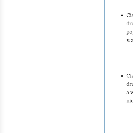
Ci
dr
po
n
z
Ci
dr
a 
ni