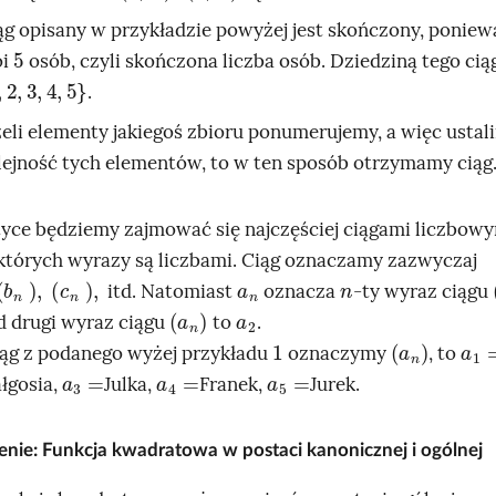
ąg opisany w przykładzie powyżej jest skończony, poniew
5
oi
osób, czyli skończona liczba osób. Dziedziną tego ciąg
2
,
3
,
4
,
5
}
.
żeli elementy jakiegoś zbioru ponumerujemy, a więc ustal
lejność tych elementów, to w ten sposób otrzymamy ciąg
yce będziemy zajmować się najczęściej ciągami liczbowym
 których wyrazy są liczbami. Ciąg oznaczamy zazwyczaj
b
n
)
,
(
c
n
)
,
a
n
n
itd. Natomiast
oznacza
-ty wyraz ciągu
a
n
a
2
d drugi wyraz ciągu
to
.
1
a
n
a
1
=
ciąg z podanego wyżej przykładu
oznaczymy
, to
a
3
=
a
4
=
a
5
=
łgosia,
Julka,
Franek,
Jurek.
enie:
Funkcja kwadratowa w postaci kanonicznej i ogólnej