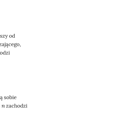
wszy od
zającego,
odzi
są sobie
n
j
zachodzi