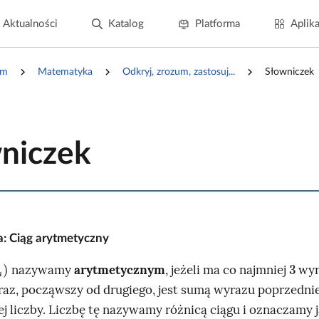
Aktualności
Katalog
Platforma
Aplika
um
Matematyka
Odkryj, zrozum, zastosuj...
Słowniczek
niczek
a: Ciąg arytmetyczny
3
nazywamy
arytmetycznym
, jeżeli ma co najmniej
wyr
raz, począwszy od drugiego, jest sumą wyrazu poprzedni
ej liczby. Liczbę tę nazywamy różnicą ciągu i oznaczamy 