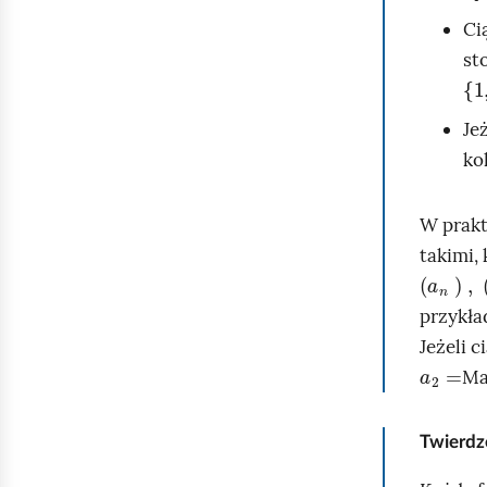
Ci
st
{
1
,
Je
ko
W prakt
takimi,
(
a
n
)
,
(
przykła
Jeżeli 
a
2
=
Ma
Twierdz