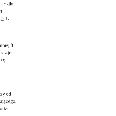
r
dla
st
≥
1
.
3
jmniej
raz jest
 tę
szy od
ającego,
odzi