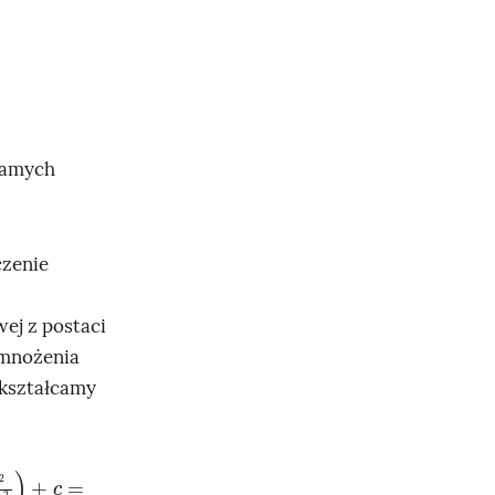
 samych
czenie
ej z postaci
 mnożenia
ekształcamy