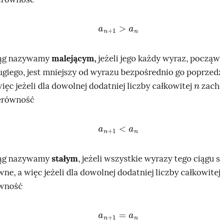
a
n
+
1
>
a
n
ąg nazywamy
malejącym,
jeżeli jego każdy wyraz, począ
ugiego, jest mniejszy od wyrazu bezpośrednio go poprzed
n
więc jeżeli dla dowolnej dodatniej liczby całkowitej
zach
erówność
a
n
+
1
<
a
n
ąg nazywamy
stałym
, jeżeli wszystkie wyrazy tego ciągu 
wne, a więc jeżeli dla dowolnej dodatniej liczby całkowite
wność
a
n
+
1
=
a
n