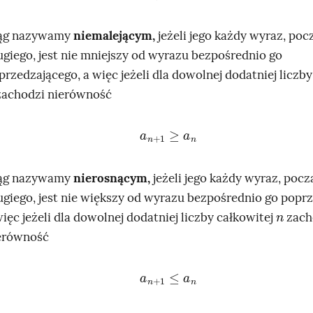
ąg nazywamy
niemalejącym,
jeżeli jego każdy wyraz, po
ugiego, jest nie mniejszy od wyrazu bezpośrednio go
przedzającego, a więc jeżeli dla dowolnej dodatniej liczby
achodzi nierówność
a
n
+
1
≥
a
n
ąg nazywamy
nierosnącym,
jeżeli jego każdy wyraz, poc
ugiego, jest nie większy od wyrazu bezpośrednio go popr
n
więc jeżeli dla dowolnej dodatniej liczby całkowitej
zach
erówność
a
n
+
1
≤
a
n