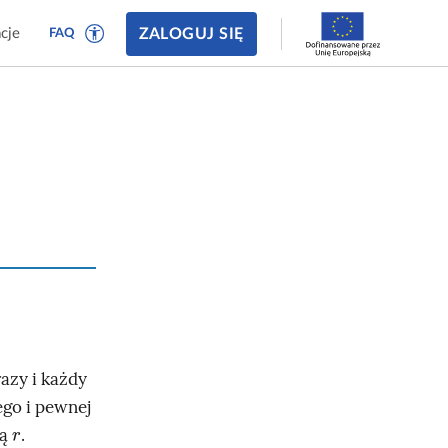
ZALOGUJ SIĘ
cje
FAQ
azy i każdy
ego i pewnej
r
ją
.