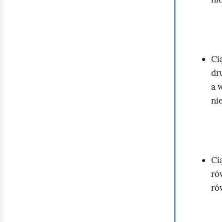
Ci
dr
a 
ni
Ci
ró
ró