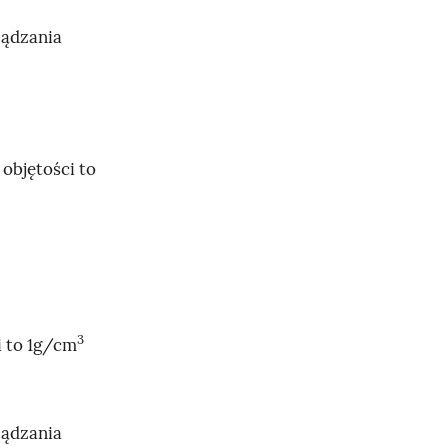
ządzania
 objętości to
3
I
i to 1g/cm
n
d
e
ządzania