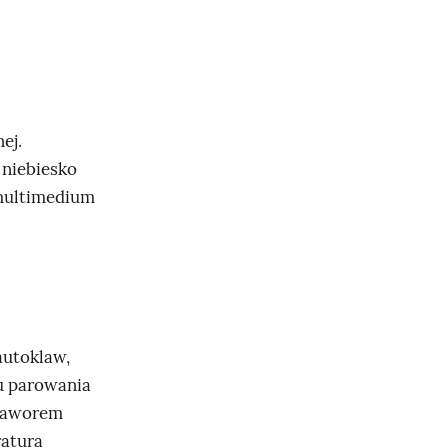
ej.
 niebiesko
 multimedium
autoklaw,
ku parowania
 zaworem
ratura