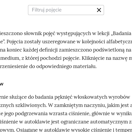
clear
ieszczono słownik pojęć występujących w lekcji „Badania
e”. Pojęcia zostały uszeregowane w kolejności alfabetyczn
a koniec każdej definicji zamieszczono podświetloną na
medium, z której pochodzi pojęcie. Kliknięcie na nazwę
rzeniesienie do odpowiedniego materiału.
aw
nie służące do badania pęknięć włoskowatych wyrobów
znych szkliwionych. W zamkniętym naczyniu, jakim jest 
ie jego podgrzewania wzrasta ciśnienie, głównie w wyni
iśnienie w autoklawie jest ograniczane automatycznym
iowym. Osiągane w autoklawie wysokie ciśnienie i tempe