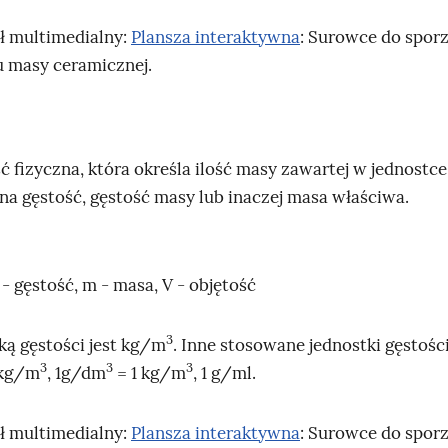
ł multimedialny:
Plansza interaktywna
: Surowce do spor
 masy ceramicznej.
ć fizyczna, która określa ilość masy zawartej w jednostce
na gęstość, gęstość masy lub inaczej masa właściwa.
 - gęstość, m - masa, V - objętość
3
I
ką gęstości jest kg/m
. Inne stosowane jednostki gęstośc
3
3
3
I
I
n
I
 kg/m
, 1g/dm
= 1 kg/m
, 1 g/ml.
n
n
d
n
d
d
e
d
ł multimedialny:
Plansza interaktywna
: Surowce do spor