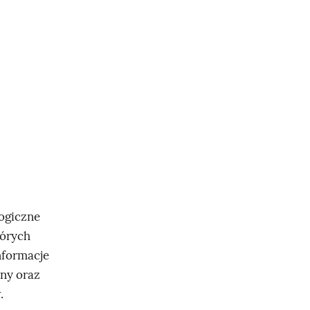
ogiczne
tórych
nformacje
ny oraz
.