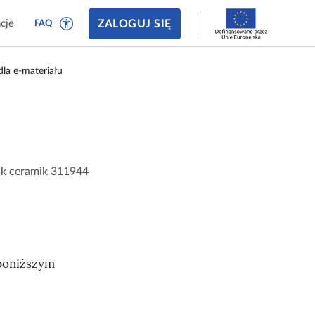
ZALOGUJ SIĘ
cje
FAQ
dla e‑materiału
ik ceramik 311944
 poniższym