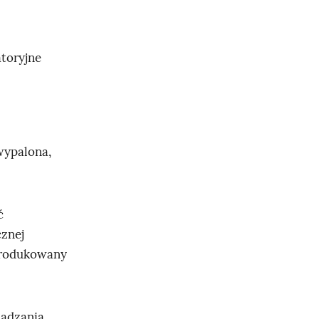
atoryjne
wypalona,
ć
cznej
yprodukowany
ządzania