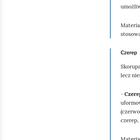
umożliw
Materia
stosow
Czerep
Skorupa
lecz ni
-
Czerep
uformow
(czerwo
czerep,
Materia