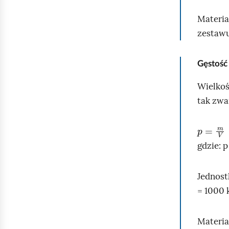
Materia
zestawu
Gęstość
Wielkoś
tak zwa
p
=
m
V
gdzie: p
Jednost
= 1000
Materia