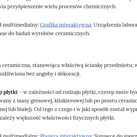
ia przyśpieszenie wielu procesów chemicznych.
ł multimedialny:
Grafika interaktywna
: Urządzenia labor
ane do badań wyrobów ceramicznych.
 ceramiczna, stanowiąca właściwą ściankę przedmiotu; 
eszkliwiona bez angoby i dekoracji.
 płytki
– w zależności od rodzaju płytki, czerep może by
any z masy gresowej, klinkierowej lub po prostu cerami
nej lub białej). Od tego z czego i w jaki sposób został w
 zależy większość właściwości fizycznych płytki.
ł multimedialny:
Plansza interaktywna
: Surowce do spor