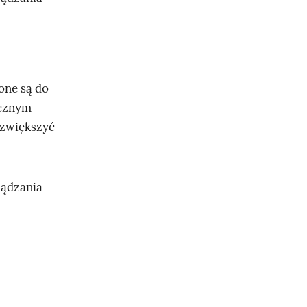
one są do
ycznym
 zwiększyć
ządzania