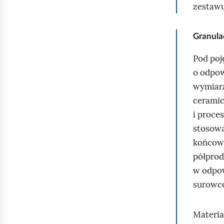
zestawu
Granula
Pod poj
o odpow
wymiara
ceramic
i proces
stosowa
końcową
półprod
w odpow
surowc
Materia