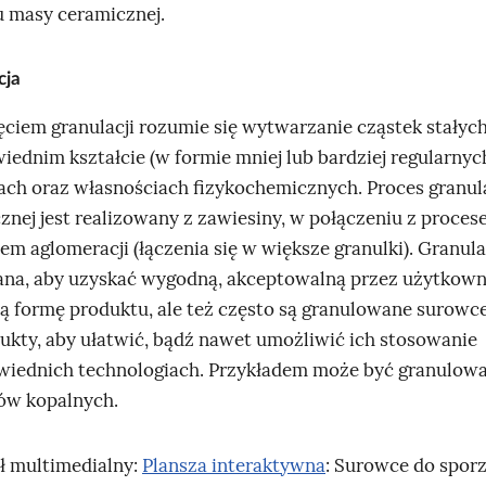
e
e
k
e
 masy ceramicznej.
k
k
s
k
s
s
g
s
cja
g
g
ó
g
ęciem granulacji rozumie się wytwarzanie cząstek stałyc
ó
ó
r
ó
iednim kształcie (w formie mniej lub bardziej regularnych
r
r
n
r
ch oraz własnościach fizykochemicznych. Proces granul
n
n
y
n
znej jest realizowany z zawiesiny, w połączeniu z proces
y
y
3
y
em aglomeracji (łączenia się w większe granulki). Granulac
3
3
3
na, aby uzyskać wygodną, akceptowalną przez użytkow
 formę produktu, ale też często są granulowane surowce
ukty, aby ułatwić, bądź nawet umożliwić ich stosowanie
iednich technologiach. Przykładem może być granulow
ów kopalnych.
ł multimedialny:
Plansza interaktywna
: Surowce do spor