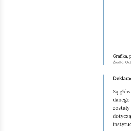
p
o
d
g
l
ą
Grafika, 
d
Źródło:
Oct
Deklara
Są głó
danego 
zostały
dotyczą
instytu