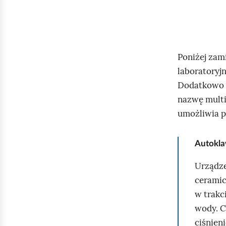
e
a
c
ś
z
c
y
i
Poniżej zam
t
laboratoryjn
n
i
Dodatkowo n
k
nazwę multi
ó
umożliwia p
w
Autokl
Urządze
ceramic
w trakc
wody. C
ciśnien