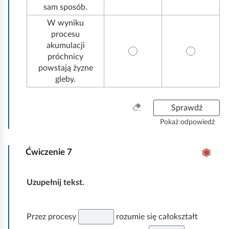
sam sposób.
W wyniku
procesu
akumulacji
próchnicy
powstają żyzne
gleby.
W
Sprawdź
y
Pokaż odpowiedź
c
z
Ćwiczenie
7
y
ś
ć
Uzupełnij tekst.
w
s
z
Przez procesy
rozumie się całokształt
y