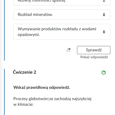
P
Rozwój roślinności iglastej.
o
:
o
m
z
5
P
Rozkład minerałów.
i
:
o
o
z
m
P
Wymywanie produktów rozkładu z wodami
i
6
o
opadowymi.
o
:
z
m
i
7
W
Sprawdź
o
:
y
m
Pokaż odpowiedź
c
8
z
:
Ćwiczenie
2
y
ś
ć
Wskaż prawidłową odpowiedź.
w
s
Procesy glebotwórcze zachodzą najszybciej
z
w klimacie:
y
s