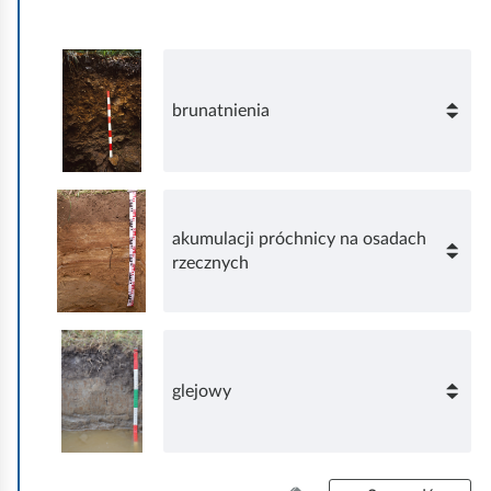
z
o
y
w
s
i
t
e
k
d
brunatnienia
o
ź
.
akumulacji próchnicy na osadach
rzecznych
glejowy