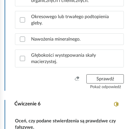
organicznych i chemicznych.
d
d
z
n
g
g
a
Okresowego lub trwałego podtopienia
l
l
c
gleby.
ą
ą
z
d
d
p
Nawożenia mineralnego.
r
a
w
Głębokości występowania skały
i
macierzystej.
d
ł
W
Sprawdź
o
y
w
Pokaż odpowiedź
c
e
z
o
Ćwiczenie
6
y
d
ś
p
ć
o
Oceń, czy podane stwierdzenia są prawdziwe czy
w
w
fałszywe.