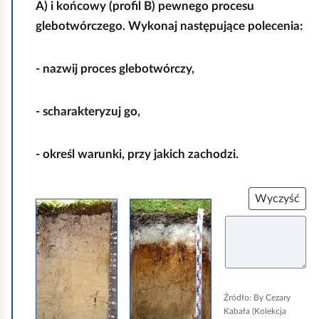
A) i końcowy (profil B) pewnego procesu
glebotwórczego. Wykonaj następujące polecenia:
- nazwij proces glebotwórczy,
- scharakteryzuj go,
- określ warunki, przy jakich zachodzi.
Wyczyść
K
K
U
l
l
z
u
i
i
p
k
k
e
ł
n
n
n
Źródło:
By Cezary
i
i
i
Kabała (Kolekcja
j