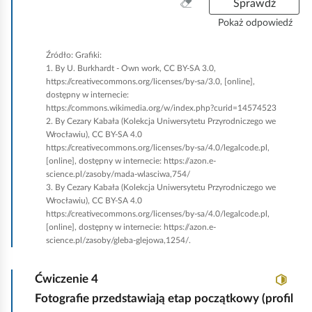
W
Sprawdź
y
Pokaż odpowiedź
c
z
Źródło:
Grafiki:
y
1. By U. Burkhardt -
Own work
, CC BY-SA 3.0,
ś
https://creativecommons.org/licenses/by-sa/3.0, [
online
],
ć
dostępny w internecie:
https://commons.wikimedia.org/w/index.php?curid=14574523
w
2. By Cezary Kabała (Kolekcja Uniwersytetu Przyrodniczego we
s
Wrocławiu), CC BY-SA 4.0
z
https://creativecommons.org/licenses/by-sa/4.0/legalcode.pl,
y
[
online
], dostępny w internecie: https://azon.e-
s
science.pl/zasoby/mada-wlasciwa,754/
t
3. By Cezary Kabała (Kolekcja Uniwersytetu Przyrodniczego we
Wrocławiu), CC BY-SA 4.0
k
https://creativecommons.org/licenses/by-sa/4.0/legalcode.pl,
o
[
online
], dostępny w internecie: https://azon.e-
science.pl/zasoby/gleba-glejowa,1254/.
Ćwiczenie
4
Fotografie przedstawiają etap początkowy (profil