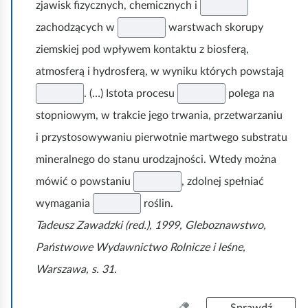
s
zjawisk fizycznych, chemicznych i
t
zachodzących w
warstwach skorupy
k
o
ziemskiej pod wpływem kontaktu z biosferą,
atmosferą i hydrosferą, w wyniku których powstają
. (…) Istota procesu
polega na
stopniowym, w trakcie jego trwania, przetwarzaniu
i przystosowywaniu pierwotnie martwego substratu
mineralnego do stanu urodzajności. Wtedy można
mówić o powstaniu
, zdolnej spełniać
wymagania
roślin.
Tadeusz Zawadzki (red.), 1999,
Gleboznawstwo,
Państwowe Wydawnictwo Rolnicze i leśne
,
Warszawa, s. 31.
W