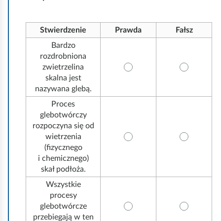
s
i
z
e
y
d
Stwierdzenie
Prawda
Fałsz
s
z
t
Bardzo
i
k
rozdrobniona
.
o
zwietrzelina
skalna jest
nazywana glebą.
Proces
glebotwórczy
rozpoczyna się od
wietrzenia
(fizycznego
i chemicznego)
skał podłoża.
Wszystkie
procesy
glebotwórcze
przebiegają w ten