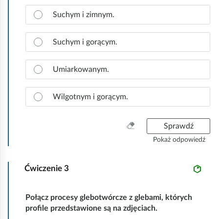
t
Z
Suchym i zimnym.
k
a
o
z
n
Suchym i gorącym.
a
c
Umiarkowanym.
z
p
r
Wilgotnym i gorącym.
a
w
W
Sprawdź
i
y
d
Pokaż odpowiedź
c
ł
z
o
Ćwiczenie
3
y
w
ś
ą
ć
o
Połącz procesy glebotwórcze z glebami, których
w
d
profile przedstawione są na zdjęciach.
s
p