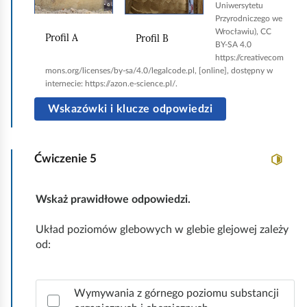
Uniwersytetu
j
j
Przyrodniczego we
,
,
Wrocławiu), CC
Profil A
Profil B
a
a
BY-SA 4.0
https://creativecom
b
b
mons.org/licenses/by-sa/4.0/legalcode.pl, [
online
], dostępny w
y
y
internecie: https://azon.e-science.pl/.
u
u
Wskazówki i klucze odpowiedzi
r
r
u
u
Ćwiczenie
5
c
c
h
h
o
o
Wskaż prawidłowe odpowiedzi.
m
m
Układ poziomów glebowych w glebie glejowej zależy
i
i
od:
ć
ć
p
p
Z
Wymywania z górnego poziomu substancji
o
o
a