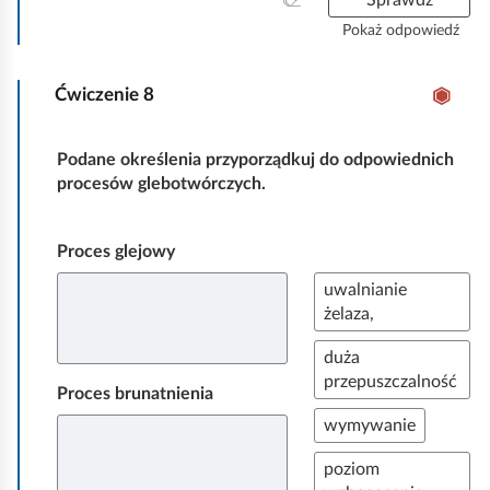
Sprawdź
y
Pokaż odpowiedź
c
z
Ćwiczenie
8
y
ś
ć
Podane określenia przyporządkuj do odpowiednich
w
procesów glebotwórczych.
s
z
y
Proces glejowy
s
t
P
uwalnianie
k
r
żelaza,
o
z
P
duża
e
r
przepuszczalność
n
Proces brunatnienia
z
i
P
wymywanie
e
e
r
n
ś
P
poziom
z
i
e