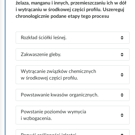
e
żelaza, manganu i innych, przemieszczaniu ich w dół
a
ś
i wytrącaniu w środkowej części profilu. Uszereguj
c
chronologicznie podane etapy tego procesu
c
z
y
i
t
P
Rozkład ściółki leśnej.
n
o
i
z
P
Zakwaszenie gleby.
k
i
o
ó
o
z
m
w
P
Wytrącanie związków chemicznych
i
1
o
w środkowej części profilu.
o
:
z
m
i
2
P
Powstawanie kwasów organicznych.
o
:
o
m
z
3
P
Powstanie poziomów wymycia
i
:
o
i wzbogacenia.
o
z
m
i
4