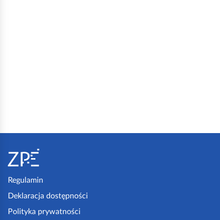
S
t
o
p
Regulamin
k
Deklaracja dostępności
a
Polityka prywatności