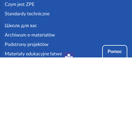
z
Czym jest ZPE
p
Standardy techniczne
e
.
Школа для вас
g
Archiwum e-materiałów
o
Podstrony projektów
v
Pomoc
Materiały edukacyjne łatwe
.
do czytania i zrozumienia
p
Tryby dostępności
l
Partnerzy: