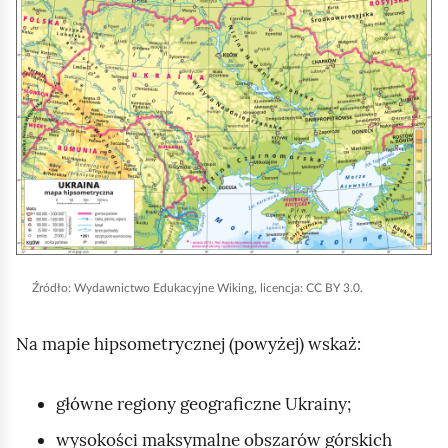
l
i
k
n
i
j
,
a
b
y
Źródło:
Wydawnictwo Edukacyjne Wiking, licencja: CC BY 3.0.
u
r
Na mapie hipsometrycznej (powyżej) wskaż:
u
c
główne regiony geograficzne Ukrainy;
h
wysokości maksymalne obszarów górskich
o