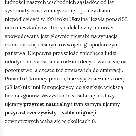
ludności naszych wschodnich sąsiadów od lat
e
systematycznie zmniejsza się – po uzyskaniu
g
niepodległości w 1991 roku Ukraina liczyła ponad 52
e
mln mieszkańców. Ten spadek liczby ludności
o
spowodowany jest głównie niestabilną sytuacją
g
ekonomiczną i słabym rozwojem gospodarczym
r
państwa. Niepewna przyszłość zniechęca ludzi
a
młodych do zakładania rodzin i decydowania się na
f
potomstwo, a często też zmusza ich do emigracji.
i
Ponadto Ukraińcy przeciętnie żyją znacznie krócej
c
(68 lat) niż inni Europejczycy, co skutkuje większą
z
liczbą zgonów. Wszystko to składa się na duży
n
ujemny
przyrost naturalny
i tym samym ujemny
e
przyrost rzeczywisty
–
saldo migracji
d
zewnętrznych waha się w okolicach 0.
o
t