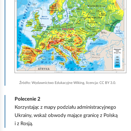
j
o
,
m
a
i
b
ć
y
p
u
o
r
d
u
g
c
l
h
ą
Źródło:
Wydawnictwo Edukacyjne Wiking, licencja: CC BY 3.0.
o
d
m
Polecenie
2
i
Korzystając z mapy podziału administracyjnego
ć
Ukrainy, wskaż obwody mające granicę z Polską
p
i z Rosją.
o