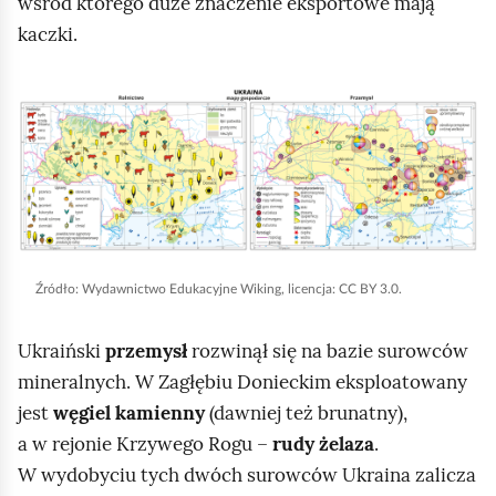
wśród którego duże znaczenie eksportowe mają
z
kaczki.
n
e
K
d
l
o
i
t
k
y
n
c
i
z
j
Źródło:
Wydawnictwo Edukacyjne Wiking, licencja: CC BY 3.0.
ą
,
c
a
Ukraiński
przemysł
rozwinął się na bazie surowców
e
b
mineralnych. W Zagłębiu Donieckim eksploatowany
P
y
jest
węgiel kamienny
(dawniej też brunatny),
o
u
a w rejonie Krzywego Rogu –
rudy żelaza
.
l
r
W wydobyciu tych dwóch surowców Ukraina zalicza
s