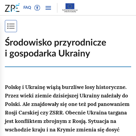
W
P
P
P
FAQ
ł
r
r
o
ą
z
z
k
c
e
e
P
a
z
j
j
ż
o
t
d
d
Środowisko przyrodnicze
n
r
ź
ź
k
a
i gospodarka Ukrainy
y
d
d
a
w
b
o
o
i
ż
t
n
t
g
e
a
r
s
a
k
w
e
Polskę i Ukrainę wiążą burzliwe losy historyczne.
p
c
s
i
ś
j
Przez wieki ziemie dzisiejszej Ukrainy należały do
i
t
g
c
ę
Polski. Ale znajdowały się one też pod panowaniem
o
a
i
s
Rosji Carskiej czy ZSRR. Obecnie Ukraina targana
w
c
t
y
j
jest konfliktem zbrojnym z Rosją. Sytuacja na
r
d
i
wschodzie kraju i na Krymie zmienia się dosyć
l