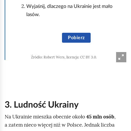
Wyjaśnij, dlaczego na Ukrainie jest mało
lasów.
W
Pobierz
a
ż
n
Źródło:
Robert Wers, licencja: CC BY 3.0.
i
e
j
s
z
3. Ludność Ukrainy
e
d
Na Ukrainie mieszka obecnie około
45 mln osób
,
a
a zatem nieco więcej niż w Polsce. Jednak liczba
n