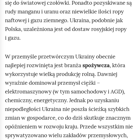
u
się do światowej czołówki. Ponadto pozyskiwane są
k
c
rudy manganu i uranu oraz niewielkie ilości ropy
i
h
naftowej i gazu ziemnego. Ukraina, podobnie jak
i
o
Polska, uzależniona jest od dostaw rosyjskiej ropy
m
i gazu.
j
i
e
ć
W przemyśle przetwórczym Ukrainy obecnie
j
p
najlepiej rozwinięta jest branża
spożywcza
, która
s
o
wykorzystuje wielką produkcję rolną. Dawniej
ą
d
wyraźnie dominował przemysł ciężki –
s
g
elektromaszynowy (w tym samochodowy i AGD),
i
l
chemiczny, energetyczny. Jednak po uzyskaniu
a
ą
niepodległości Ukraina nie poszła ścieżką szybkich
d
d
zmian w gospodarce, co do dziś skutkuje znacznym
ó
opóźnieniem w rozwoju kraju. Przede wszystkim nie
w
sprywatyzowano wielu zakładów przemysłowych,