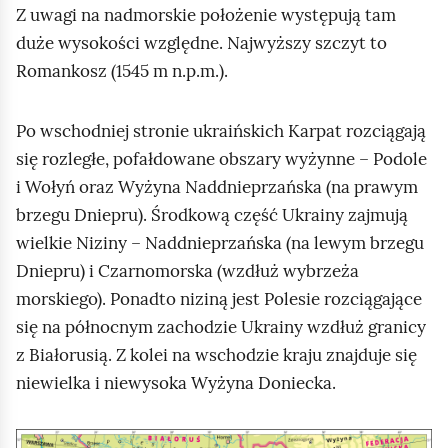
Z uwagi na nadmorskie położenie występują tam
duże wysokości względne. Najwyższy szczyt to
Romankosz (1545 m n.p.m.).
Po wschodniej stronie ukraińskich Karpat rozciągają
się rozległe, pofałdowane obszary wyżynne – Podole
i Wołyń oraz Wyżyna Naddnieprzańska (na prawym
brzegu Dniepru). Środkową część Ukrainy zajmują
wielkie Niziny – Naddnieprzańska (na lewym brzegu
Dniepru) i Czarnomorska (wzdłuż wybrzeża
morskiego). Ponadto niziną jest Polesie rozciągające
się na północnym zachodzie Ukrainy wzdłuż granicy
z Białorusią. Z kolei na wschodzie kraju znajduje się
niewielka i niewysoka Wyżyna Doniecka.
K