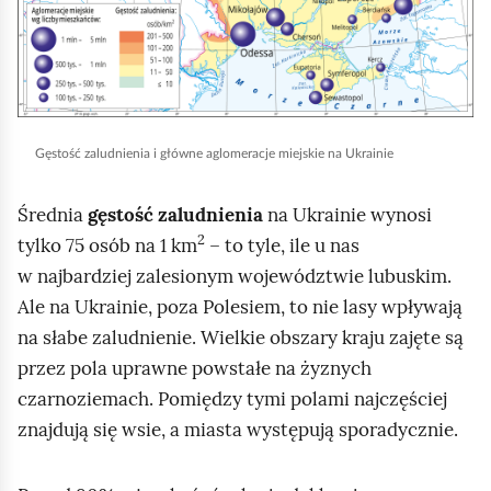
j
j
,
s
a
ą
b
s
y
i
Gęstość zaludnienia i główne aglomeracje miejskie na Ukrainie
u
a
r
d
Średnia
gęstość zaludnienia
na Ukrainie wynosi
u
ó
2
I
tylko 75 osób na 1 km
– to tyle, ile u nas
c
w
n
w najbardziej zalesionym województwie lubuskim.
h
d
Ale na Ukrainie, poza Polesiem, to nie lasy wpływają
o
e
na słabe zaludnienie. Wielkie obszary kraju zajęte są
m
k
przez pola uprawne powstałe na żyznych
i
s
czarnoziemach. Pomiędzy tymi polami najczęściej
ć
g
znajdują się wsie, a miasta występują sporadycznie.
p
ó
o
r