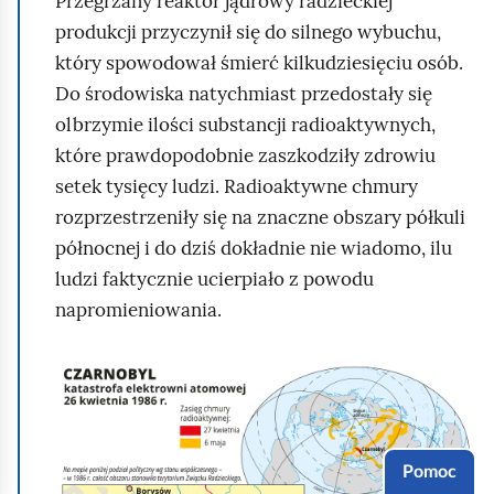
Przegrzany reaktor jądrowy radzieckiej
produkcji przyczynił się do silnego wybuchu,
który spowodował śmierć kilkudziesięciu osób.
Do środowiska natychmiast przedostały się
olbrzymie ilości substancji radioaktywnych,
które prawdopodobnie zaszkodziły zdrowiu
setek tysięcy ludzi. Radioaktywne chmury
rozprzestrzeniły się na znaczne obszary półkuli
północnej i do dziś dokładnie nie wiadomo, ilu
ludzi faktycznie ucierpiało z powodu
napromieniowania.
K
l
i
k
Pomoc