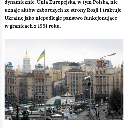
e
dynamicznie. Unia Europejska, w tym Polska, nie
a
ś
uznaje aktów zaborczych ze strony Rosji i traktuje
c
Ukrainę jako niepodległe państwo funkcjonujące
c
z
w granicach z 1991 roku.
y
i
t
n
K
i
l
k
i
ó
k
w
n
i
j
,
a
b
y