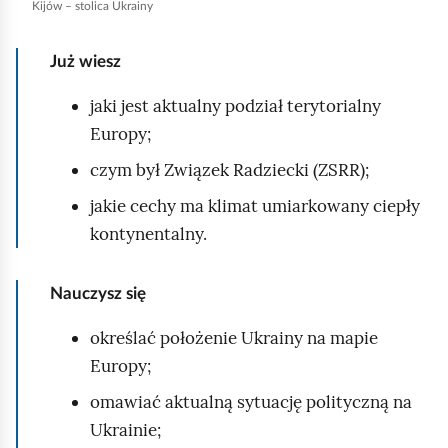
Kijów – stolica Ukrainy
u
r
Już wiesz
u
c
jaki jest aktualny podział terytorialny
h
Europy;
o
czym był Związek Radziecki (ZSRR);
m
jakie cechy ma klimat umiarkowany ciepły
i
kontynentalny.
ć
p
o
Nauczysz się
d
określać położenie Ukrainy na mapie
g
Europy;
l
omawiać aktualną sytuację polityczną na
ą
Ukrainie;
d