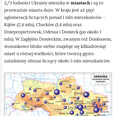
2/3 ludności Ukrainy mieszka w
miastach
i są to
y
przeważnie miasta duże. W kraju jest aż pięć
c
aglomeracji liczących ponad 1 mln mieszkańców –
z
Kijów (2,4 mln), Charków (1,4 mln) oraz
ą
Dniepropietrowsk, Odessa i Donieck (po około 1
c
mln). W Zagłębiu Donieckim, zwanym też Donbasem,
e
stosunkowo blisko siebie znajduje się kilkadziesiąt
P
miast o różnej wielkości, które tworzą gęsto
o
zaludniony obszar liczący około 5 mln mieszkańców.
l
s
K
k
l
i
i
i
k
n
j
i
e