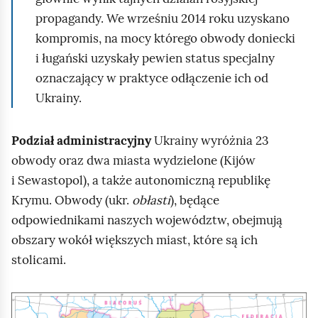
propagandy. We wrześniu 2014 roku uzyskano
kompromis, na mocy którego obwody doniecki
i ługański uzyskały pewien status specjalny
oznaczający w praktyce odłączenie ich od
Ukrainy.
Podział administracyjny
Ukrainy wyróżnia 23
obwody oraz dwa miasta wydzielone (Kijów
i Sewastopol), a także autonomiczną republikę
Krymu. Obwody (ukr.
obłasti
), będące
odpowiednikami naszych województw, obejmują
obszary wokół większych miast, które są ich
stolicami.
K