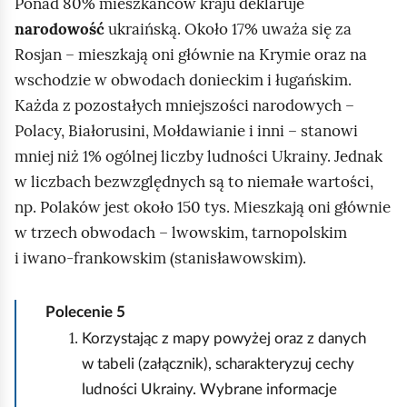
Ponad 80% mieszkańców kraju deklaruje
d
n
narodowość
ukraińską. Około 17% uważa się za
g
y
Rosjan – mieszkają oni głównie na Krymie oraz na
l
2
wschodzie w obwodach donieckim i ługańskim.
ą
Każda z pozostałych mniejszości narodowych –
d
Polacy, Białorusini, Mołdawianie i inni – stanowi
mniej niż 1% ogólnej liczby ludności Ukrainy. Jednak
w liczbach bezwzględnych są to niemałe wartości,
np. Polaków jest około 150 tys. Mieszkają oni głównie
w trzech obwodach – lwowskim, tarnopolskim
i iwano‑frankowskim (stanisławowskim).
Polecenie
5
Korzystając z mapy powyżej oraz z danych
w tabeli (załącznik), scharakteryzuj cechy
ludności Ukrainy. Wybrane informacje