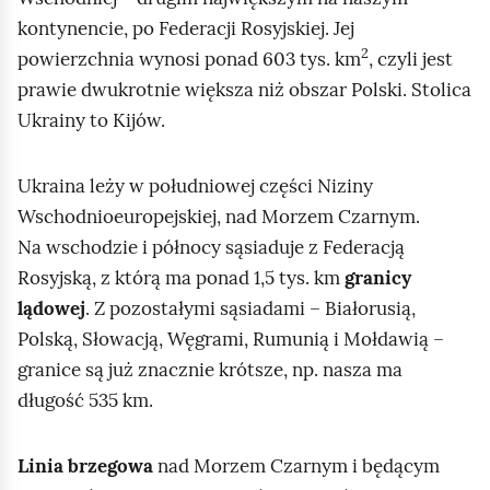
kontynencie, po Federacji Rosyjskiej. Jej
2
I
powierzchnia wynosi ponad 603 tys. km
, czyli jest
n
prawie dwukrotnie większa niż obszar Polski. Stolica
d
Ukrainy to Kijów.
e
k
Ukraina leży w południowej części Niziny
s
Wschodnioeuropejskiej, nad Morzem Czarnym.
g
Na wschodzie i północy sąsiaduje z Federacją
ó
Rosyjską, z którą ma ponad 1,5 tys. km
granicy
r
lądowej
. Z pozostałymi sąsiadami – Białorusią,
n
Polską, Słowacją, Węgrami, Rumunią i Mołdawią –
y
granice są już znacznie krótsze, np. nasza ma
2
długość 535 km.
Linia brzegowa
nad Morzem Czarnym i będącym