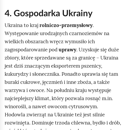
z
4. Gospodarka Ukrainy
e
d
Ukraina to kraj
rolniczo‑przemysłowy
.
a
Występowanie urodzajnych czarnoziemów na
n
wielkich obszarach wręcz wymusiło ich
e
zagospodarowanie pod
uprawy
. Uzyskuje się duże
d
zbiory, które sprzedawane są za granicę – Ukraina
e
jest dziś znaczącym eksporterem pszenicy,
m
kukurydzy i słonecznika. Ponadto uprawia się tam
o
buraki cukrowe, jęczmień i inne zboża, a także
g
warzywa i owoce. Na południu kraju występuje
r
najcieplejszy klimat, który pozwala rosnąć m.in.
a
winorośli, a nawet owocom cytrusowym.
f
Hodowla zwierząt na Ukrainie też jest silnie
i
rozwinięta. Dominuje trzoda chlewna, bydło i drób,
c