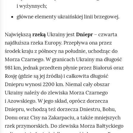
i wyżynnych;
m
i
główne elementy ukraińskiej linii brzegowej.
ć
p
Największą
rzeką
Ukrainy jest
Dniepr
– czwarta
o
najdłuższa rzeka Europy. Przepływa ona przez
d
środek kraju z północy na południe, uchodząc do
g
Morza Czarnego. W granicach Ukrainy ma długość
l
981 km, jednak przedtem płynie przez Białoruś oraz
ą
Rosję (gdzie są jej źródła) i całkowita długość
d
Dniepru wynosi 2200 km. Niemal cały obszar
Ukrainy należy do zlewiska Morza Czarnego
i Azowskiego. W jego skład, oprócz dorzecza
Dniepru, wchodzą też dorzecza Dniestru, Bohu,
Donu oraz Cisy na Zakarpaciu, a także mniejszych
rzek przymorskich. Do zlewiska Morza Bałtyckiego