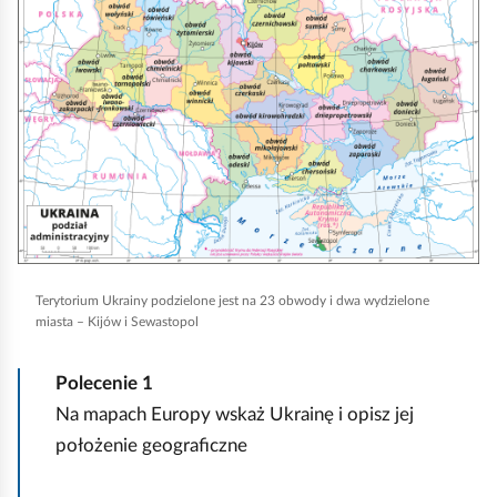
l
i
k
n
i
j
,
a
b
y
Terytorium Ukrainy podzielone jest na 23 obwody i dwa wydzielone
u
miasta – Kijów i Sewastopol
r
u
Polecenie
1
c
Na mapach Europy wskaż Ukrainę i opisz jej
h
położenie geograficzne
o