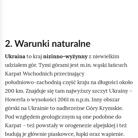
d
g
l
ą
d
2. Warunki naturalne
Ukraina
to kraj
nizinno‑wyżynny
z niewielkim
udziałem gór. Tymi górami jest m.in. wąski łańcuch
Karpat Wschodnich przecinający
południowo‑zachodnią część kraju na długości około
200 km. Znajduje się tam najwyższy szczyt Ukrainy –
Howerla o wysokości 2061 m n.p.m. Inny obszar
górski na Ukrainie to nadbrzeżne Góry Krymskie.
Pod względem geologicznym są one podobne do
Karpat – też powstały w orogenezie alpejskiej i też
budują je głównie piaskowce, łupki oraz wapienie.