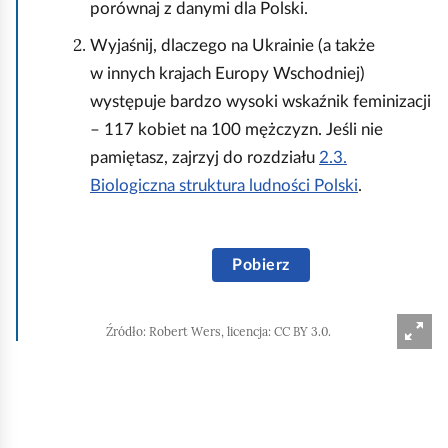
porównaj z danymi dla Polski.
Wyjaśnij, dlaczego na Ukrainie (a także
w innych krajach Europy Wschodniej)
występuje bardzo wysoki wskaźnik feminizacji
– 117 kobiet na 100 mężczyzn. Jeśli nie
pamiętasz, zajrzyj do rozdziału
2.3.
Biologiczna struktura ludności Polski
.
W
Pobierz
a
ż
n
Źródło:
Robert Wers, licencja: CC BY 3.0.
i
e
j
s