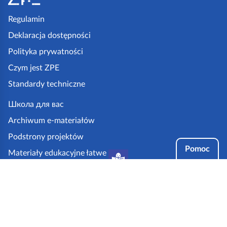
o
p
Regulamin
k
Deklaracja dostępności
a
Polityka prywatności
z
Czym jest ZPE
p
Standardy techniczne
e
.
Школа для вас
g
Archiwum e-materiałów
o
Podstrony projektów
v
Pomoc
Materiały edukacyjne łatwe
.
do czytania i zrozumienia
p
Tryby dostępności
l
Partnerzy: