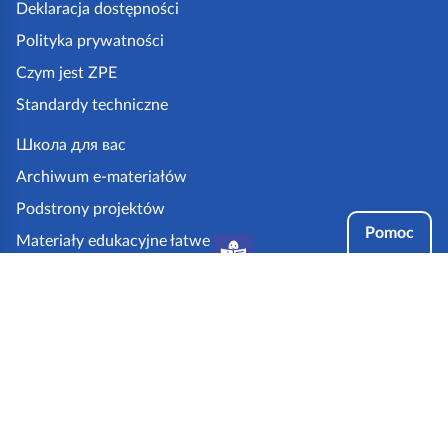
k
Deklaracja dostępności
a
Polityka prywatności
z
Czym jest ZPE
p
Standardy techniczne
e
.
Школа для вас
g
Archiwum e-materiałów
o
Podstrony projektów
v
Pomoc
Materiały edukacyjne łatwe
.
do czytania i zrozumienia
p
Tryby dostępności
l
Partnerzy: