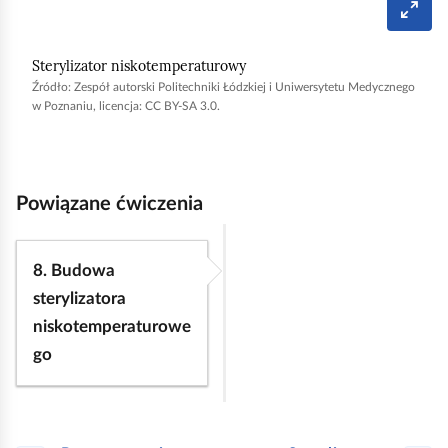
T
r
y
Sterylizator niskotemperaturowy
b
p
Źródło:
Zespół autorski Politechniki Łódzkiej i Uniwersytetu Medycznego
e
w Poznaniu, licencja: CC BY-SA 3.0.
ł
n
o
e
k
r
a
Powiązane ćwiczenia
n
o
w
y
8. Budowa
sterylizatora
niskotemperaturowe
go