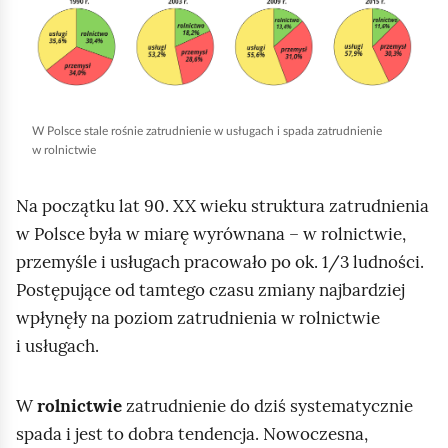
l
i
k
n
i
W Polsce stale rośnie zatrudnienie w usługach i spada zatrudnienie
j
w rolnictwie
,
a
Na początku lat 90. XX wieku struktura zatrudnienia
b
w Polsce była w miarę wyrównana – w rolnictwie,
y
przemyśle i usługach pracowało po ok. 1/3 ludności.
u
Postępujące od tamtego czasu zmiany najbardziej
r
wpłynęły na poziom zatrudnienia w rolnictwie
u
i usługach.
c
h
W
rolnictwie
zatrudnienie do dziś systematycznie
o
spada i jest to dobra tendencja. Nowoczesna,