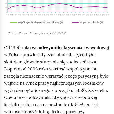
n
i
j
,
a
Źródło:
Dariusz Adryan, licencja: CC BY 3.0.
b
Od 1990 roku
współczynnik aktywności zawodowej
y
w Polsce prawie cały czas obniżał się, co było
u
skutkiem głównie starzenia się społeczeństwa.
r
Dopiero od 2008 roku wartość współczynnika
u
zaczęła nieznacznie wzrastać, czego przyczyną było
c
wejście na rynek pracy najliczniejszych roczników
h
wyżu demograficznego z początku lat 80. XX wieku.
o
Obecnie współczynnik aktywności zawodowej
m
kształtuje się u nas na poziomie ok. 55%, co jest
i
wartością dosyć dobrą. Jednak prognozy
ć