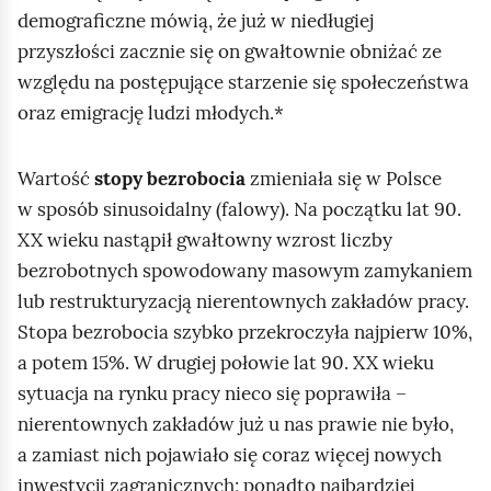
demograficzne mówią, że już w niedługiej
p
przyszłości zacznie się on gwałtownie obniżać ze
o
względu na postępujące starzenie się społeczeństwa
d
oraz emigrację ludzi młodych.*
g
l
ą
Wartość
stopy bezrobocia
zmieniała się w Polsce
d
w sposób sinusoidalny (falowy). Na początku lat 90.
XX wieku nastąpił gwałtowny wzrost liczby
bezrobotnych spowodowany masowym zamykaniem
lub restrukturyzacją nierentownych zakładów pracy.
Stopa bezrobocia szybko przekroczyła najpierw 10%,
a potem 15%. W drugiej połowie lat 90. XX wieku
sytuacja na rynku pracy nieco się poprawiła –
nierentownych zakładów już u nas prawie nie było,
a zamiast nich pojawiało się coraz więcej nowych
inwestycji zagranicznych; ponadto najbardziej