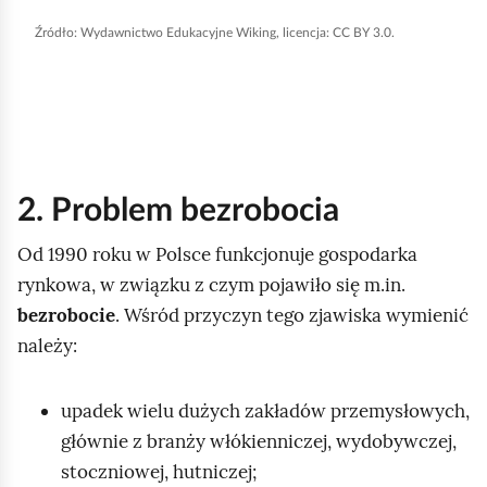
b
Źródło:
Wydawnictwo Edukacyjne Wiking, licencja: CC BY 3.0.
y
u
r
u
c
h
2. Problem bezrobocia
o
Od 1990 roku w Polsce funkcjonuje gospodarka
m
rynkowa, w związku z czym pojawiło się m.in.
i
bezrobocie
. Wśród przyczyn tego zjawiska wymienić
ć
należy:
p
o
d
upadek wielu dużych zakładów przemysłowych,
g
głównie z branży włókienniczej, wydobywczej,
l
stoczniowej, hutniczej;