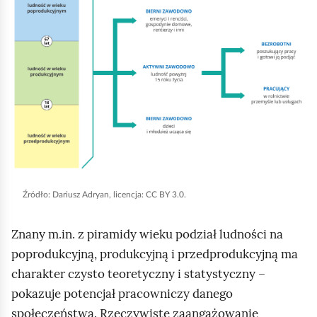
l
i
k
n
i
j
,
a
b
y
Źródło:
Dariusz Adryan, licencja: CC BY 3.0.
u
r
Znany m.in. z piramidy wieku podział ludności na
u
poprodukcyjną, produkcyjną i przedprodukcyjną ma
c
charakter czysto teoretyczny i statystyczny –
h
pokazuje potencjał pracowniczy danego
o
społeczeństwa. Rzeczywiste zaangażowanie