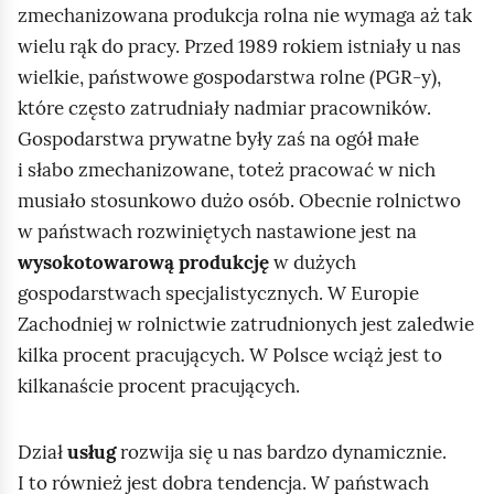
m
zmechanizowana produkcja rolna nie wymaga aż tak
i
wielu rąk do pracy. Przed 1989 rokiem istniały u nas
ć
wielkie, państwowe gospodarstwa rolne (PGR‑y),
p
które często zatrudniały nadmiar pracowników.
o
Gospodarstwa prywatne były zaś na ogół małe
d
i słabo zmechanizowane, toteż pracować w nich
g
musiało stosunkowo dużo osób. Obecnie rolnictwo
l
w państwach rozwiniętych nastawione jest na
ą
wysokotowarową produkcję
w dużych
d
gospodarstwach specjalistycznych. W Europie
Zachodniej w rolnictwie zatrudnionych jest zaledwie
kilka procent pracujących. W Polsce wciąż jest to
kilkanaście procent pracujących.
Dział
usług
rozwija się u nas bardzo dynamicznie.
I to również jest dobra tendencja. W państwach