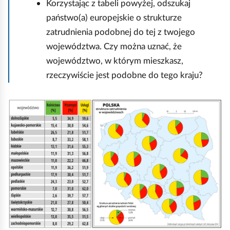
Korzystając z tabeli powyżej, odszukaj
państwo(a) europejskie o strukturze
zatrudnienia podobnej do tej z twojego
województwa. Czy można uznać, że
województwo, w którym mieszkasz,
rzeczywiście jest podobne do tego kraju?
K
l
i
k
n
i
j
,
a