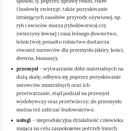
sposób, tj. poprzez uprawę roślin, chów
i hodowlę zwierząt; także pozyskiwanie
istniejących zasobów przyrody ożywionej, np.
ryb i owoców morza (rybołówstwo) czy
zwierzyny łownej i runa leśnego (łowiectwo,
leśnictwo); ponadto rolnictwo dostarcza
również surowców dla przemysłu (skóry, kości,
drewna, biomasy);
przemysł
– wytwarzanie dóbr materialnych na
dużą skalę; odbywa się poprzez pozyskiwanie
surowców mineralnych oraz ich
przetwarzanie, stąd podział na przemysł
wydobywczy oraz przetwórczy; do przemysłu
można też zaliczać budownictwo;
usługi
– nieprodukcyjna działalność człowieka
mająca na celu zaspokojenie potrzeb innych