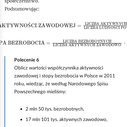
społeczeństwo.
Podsumowując:
AKTYWNOŚCI ZAWODOWEJ =
LICZBA AKTYWNY
Ś
Ś
PA BEZROBOCIA =
LICZBA BEZROBOTNYCH
LICZB
Polecenie
6
Oblicz wartości współczynnika aktywności
zawodowej i stopy bezrobocia w Polsce w 2011
roku, wiedząc, że według Narodowego Spisu
Powszechnego mieliśmy:
2 mln 50 tys. bezrobotnych,
17 mln 101 tys. aktywnych zawodowo,