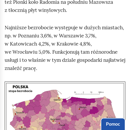
też Pionki koło Radomia na południu Mazowsza
z tłocznią płyt winylowych.
Najniższe bezrobocie występuje w dużych miastach,
np. w Poznaniu 3,6%, w Warszawie 3,7%,
w Katowicach 4,2%, w Krakowie 4,8%,
we Wrocławiu 5,0%. Funkcjonują tam różnorodne
usługi i to właśnie w tym dziale gospodarki najłatwiej
znaleźć pracę.
K
l
i
k
n
Pomoc
i