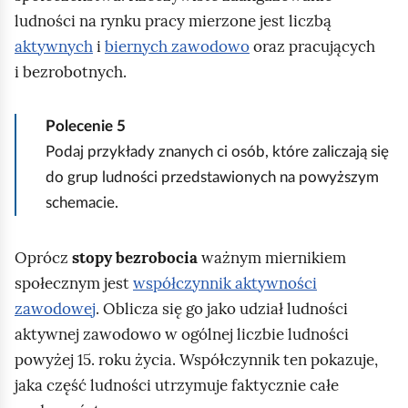
m
ludności na rynku pracy mierzone jest liczbą
i
aktywnych
i
biernych zawodowo
oraz pracujących
ć
i bezrobotnych.
p
o
Polecenie
5
d
Podaj przykłady znanych ci osób, które zaliczają się
g
do grup ludności przedstawionych na powyższym
l
schemacie.
ą
d
Oprócz
stopy bezrobocia
ważnym miernikiem
społecznym jest
współczynnik aktywności
zawodowej
. Oblicza się go jako udział ludności
aktywnej zawodowo w ogólnej liczbie ludności
powyżej 15. roku życia. Współczynnik ten pokazuje,
jaka część ludności utrzymuje faktycznie całe