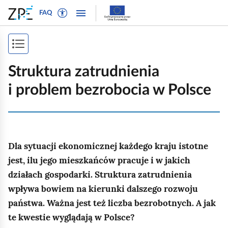
W
P
P
P
FAQ
ł
r
r
o
ą
z
z
k
c
e
e
P
a
z
j
j
ż
o
t
d
d
Struktura zatrudnienia
n
r
ź
ź
k
a
i problem bezrobocia w Polsce
y
d
d
a
w
b
o
o
i
ż
t
n
t
g
e
a
r
s
a
k
w
e
Dla sytuacji ekonomicznej każdego kraju istotne
p
c
s
i
ś
j
jest, ilu jego mieszkańców pracuje i w jakich
i
t
g
c
ę
działach gospodarki. Struktura zatrudnienia
o
a
i
s
wpływa bowiem na kierunki dalszego rozwoju
w
c
t
y
j
państwa. Ważna jest też liczba bezrobotnych. A jak
r
d
i
te kwestie wyglądają w Polsce?
l