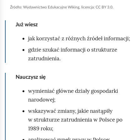
h
Źródło:
Wydawnictwo Edukacyjne Wiking, licencja: CC BY 3.0.
o
m
Już wiesz
i
jak korzystać z różnych źródeł informacji;
ć
p
gdzie szukać informacji o strukturze
o
zatrudnienia.
d
g
Nauczysz się
l
wymieniać główne działy gospodarki
ą
narodowej;
d
wskazywać zmiany, jakie nastąpiły
w strukturze zatrudnienia w Polsce po
1989 roku;
analizować rynek pracy w Polsce;