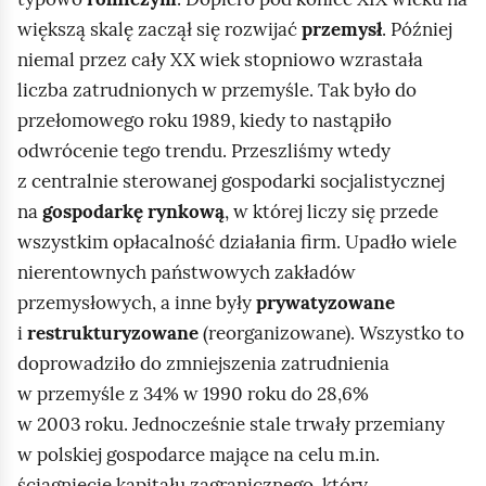
większą skalę zaczął się rozwijać
przemysł
. Później
niemal przez cały XX wiek stopniowo wzrastała
liczba zatrudnionych w przemyśle. Tak było do
przełomowego roku 1989, kiedy to nastąpiło
odwrócenie tego trendu. Przeszliśmy wtedy
z centralnie sterowanej gospodarki socjalistycznej
na
gospodarkę rynkową
, w której liczy się przede
wszystkim opłacalność działania firm. Upadło wiele
nierentownych państwowych zakładów
przemysłowych, a inne były
prywatyzowane
i
restrukturyzowane
(reorganizowane). Wszystko to
doprowadziło do zmniejszenia zatrudnienia
w przemyśle z 34% w 1990 roku do 28,6%
w 2003 roku. Jednocześnie stale trwały przemiany
w polskiej gospodarce mające na celu m.in.
ściągnięcie kapitału zagranicznego, który