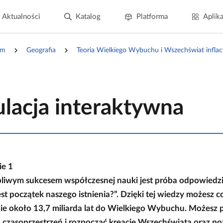
Aktualności
Katalog
Platforma
Aplika
um
Geografia
Teoria Wielkiego Wybuchu i Wszechświat inflac
lacja interaktywna
ie
1
liwym sukcesem współczesnej nauki jest próba odpowiedzi
est początek naszego istnienia?”. Dzięki tej wiedzy możesz c
nie około 13,7 miliarda lat do Wielkiego Wybuchu. Możesz
ia czasoprzestrzeń i rozpocząć kreację Wszechświata oraz p