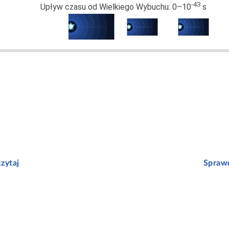
zytaj
Sprawd