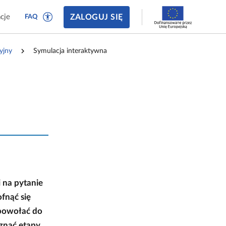
ZALOGUJ SIĘ
cje
FAQ
yjny
Symulacja interaktywna
 na pytanie
ofnąć się
 powołać do
oznać etapy