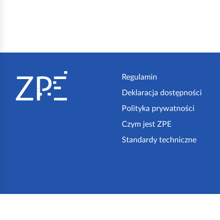
S
t
Regulamin
Deklaracja dostępności
o
Polityka prywatności
p
Czym jest ZPE
k
Standardy techniczne
a
z
p
e
Serwis Ministerstwa Edukacji Narodowej.