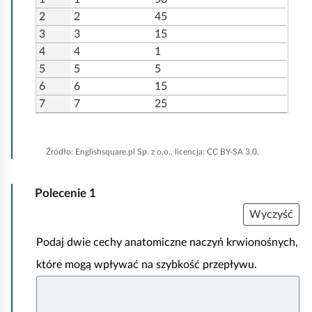
c
2
2
45
z
3
3
15
y
4
4
1
n
5
5
5
i
6
6
15
a
7
7
25
k
r
Źródło:
Englishsquare.pl Sp. z o.o., licencja: CC BY-SA 3.0.
w
i
Polecenie
1
o
Wyczyść
n
o
Podaj dwie cechy anatomiczne naczyń krwionośnych,
ś
które mogą wpływać na szybkość przepływu.
n
e