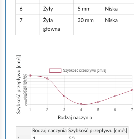
e
y
c
a
r
6
Żyły
5 mm
Niska
p
m
i
n
z
ł
a
7
Żyła
30 mm
Niska
e
i
a
y
j
ż
a
n
główna
w
k
i
k
a
a
r
Szybkość przepływu [cm/s]
w
i
p
r
z
e
z
Rodzaj naczynia
n
Rodzaj naczynia
Szybkość przepływu [cm/s]
a
1
1
50