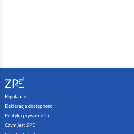
S
t
o
p
Regulamin
k
Deklaracja dostępności
a
Polityka prywatności
z
Czym jest ZPE
p