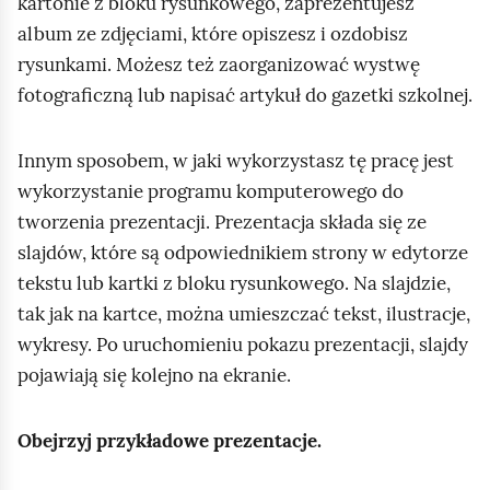
e
kartonie z bloku rysunkowego, zaprezentujesz
a
album ze zdjęciami, które opiszesz i ozdobisz
ś
c
rysunkami. Możesz też zaorganizować wystwę
c
z
fotograficzną lub napisać artykuł do gazetki szkolnej.
y
i
t
n
Innym sposobem, w jaki wykorzystasz tę pracę jest
i
wykorzystanie programu komputerowego do
k
tworzenia prezentacji. Prezentacja składa się ze
ó
slajdów, które są odpowiednikiem strony w edytorze
w
tekstu lub kartki z bloku rysunkowego. Na slajdzie,
tak jak na kartce, można umieszczać tekst, ilustracje,
wykresy. Po uruchomieniu pokazu prezentacji, slajdy
pojawiają się kolejno na ekranie.
Obejrzyj przykładowe prezentacje.