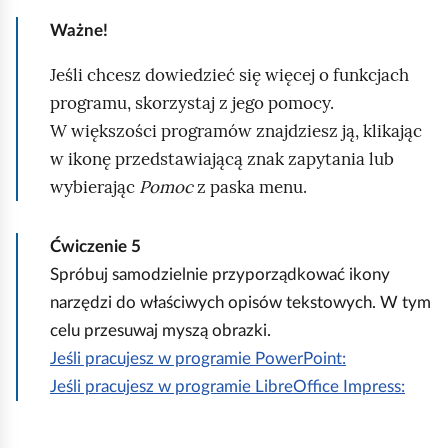
r
Ważne!
z
Jeśli chcesz dowiedzieć się więcej o funkcjach
ę
programu, skorzystaj z jego pomocy.
d
W większości programów znajdziesz ją, klikając
z
w ikonę przedstawiającą znak zapytania lub
i
wybierając
Pomoc
z paska menu.
r
ó
Ćwiczenie
5
ż
Spróbuj samodzielnie przyporządkować ikony
n
narzędzi do właściwych opisów tekstowych. W tym
y
celu przesuwaj myszą obrazki.
c
Jeśli pracujesz w programie PowerPoint:
h
Jeśli pracujesz w programie LibreOffice Impress:
p
r
o