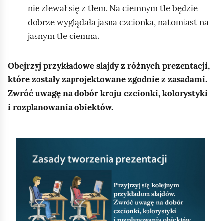
nie zlewał się z tłem. Na ciemnym tle będzie
dobrze wyglądała jasna czcionka, natomiast na
jasnym tle ciemna.
Obejrzyj przykładowe slajdy z różnych prezentacji,
które zostały zaprojektowane zgodnie z zasadami.
Zwróć uwagę na dobór kroju czcionki, kolorystyki
i rozplanowania obiektów.
S
l
a
j
d
1