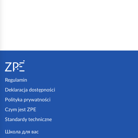
S
t
o
p
Regulamin
k
Deklaracja dostępności
a
Polityka prywatności
z
Czym jest ZPE
p
Standardy techniczne
e
.
Школа для вас