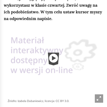
wykorzystasz w klasie czwartej. Zwróć uwagę na
ich podobieństwo. W tym celu ustaw kursor myszy
na odpowiednim napisie.
Z
r
z
u
t
y
i
k
o
n
n
Źródło:
Izabela Dubaniewicz, licencja: CC BY 3.0.
a