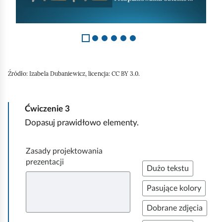
z
6
Źródło:
Izabela Dubaniewicz, licencja: CC BY 3.0.
Ćwiczenie
3
Dopasuj prawidłowo elementy.
Zasady projektowania
prezentacji
P
Dużo tekstu
r
P
Pasujące kolory
z
r
e
P
Dobrane zdjęcia
z
n
r
e