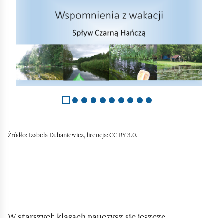
l
a
j
d
1
z
1
0
Źródło:
Izabela Dubaniewicz, licencja: CC BY 3.0.
W starszych klasach nauczysz się jeszcze