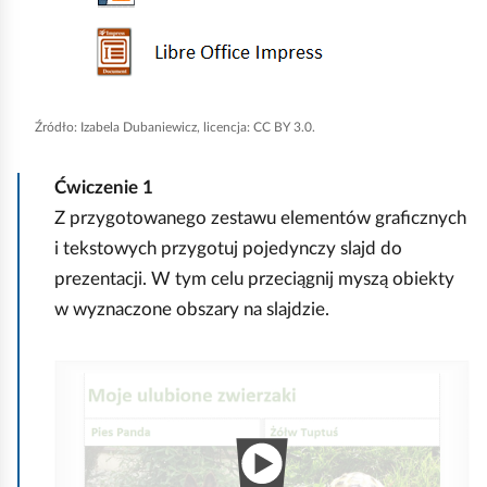
n
i
j
,
Źródło:
Izabela Dubaniewicz, licencja: CC BY 3.0.
a
b
Ćwiczenie
1
y
Z przygotowanego zestawu elementów graficznych
u
i tekstowych przygotuj pojedynczy slajd do
r
prezentacji. W tym celu przeciągnij myszą obiekty
u
w wyznaczone obszary na slajdzie.
c
h
I
o
n
m
t
i
e
ć