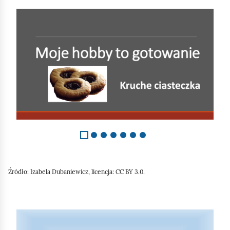
S
l
a
j
d
1
z
7
Źródło:
Izabela Dubaniewicz, licencja: CC BY 3.0.
S