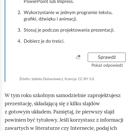
PowerPoint lub Impress.
2.
Wykorzystanie w jednym programie tekstu,
grafiki, dźwięku i animacji.
3.
Stosuj je podczas projektowania prezentacji.
4.
Dobierz je do treści.
W
Sprawdź
y
Pokaż odpowiedź
c
z
Źródło:
Izabela Dubaniewicz, licencja: CC BY 3.0.
y
ś
W tym roku szkolnym samodzielnie zaprojektujesz
ć
w
prezentację, składającą się z kilku slajdów
s
z gotowym układem. Pamiętaj, że pierwszy slajd
z
powinien być tytułowy. Jeśli korzystasz z informacji
y
zawartych w literaturze czy Internecie, podaj ich
s