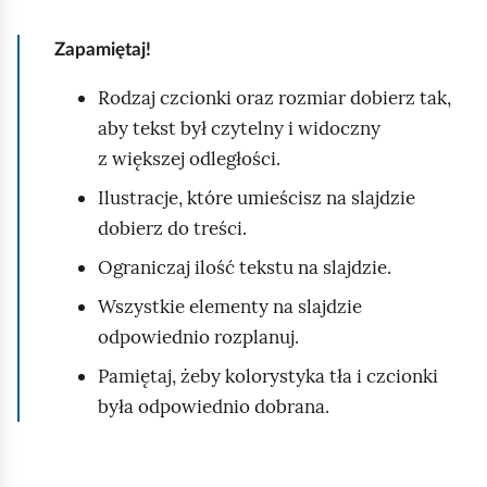
m
n
.
z
e
t
y
Zapamiętaj!
n
.
s
t
t
Rodzaj czcionki oraz rozmiar dobierz tak,
.
k
aby tekst był czytelny i widoczny
o
z większej odległości.
Ilustracje, które umieścisz na slajdzie
dobierz do treści.
Ograniczaj ilość tekstu na slajdzie.
Wszystkie elementy na slajdzie
odpowiednio rozplanuj.
Pamiętaj, żeby kolorystyka tła i czcionki
była odpowiednio dobrana.