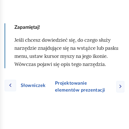
g
r
a
Zapamiętaj!
m
ó
Jeśli chcesz dowiedzieć się, do czego służy
w
narzędzie znajdujące się na wstążce lub pasku
d
menu, ustaw kursor myszy na jego ikonie.
o
Wówczas pojawi się opis tego narzędzia.
t
w
Projektowanie
Słowniczek
o
elementów prezentacji
r
z
e
n
i