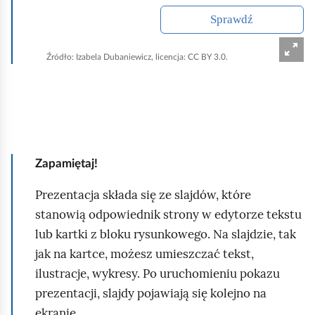
z
Sprawdź
ó
w
Źródło:
Izabela Dubaniewicz, licencja: CC BY 3.0.
Zapamiętaj!
Prezentacja składa się ze slajdów, które
stanowią odpowiednik strony w edytorze tekstu
lub kartki z bloku rysunkowego. Na slajdzie, tak
jak na kartce, możesz umieszczać tekst,
ilustracje, wykresy. Po uruchomieniu pokazu
prezentacji, slajdy pojawiają się kolejno na
ekranie.