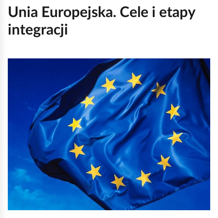
Unia Europejska. Cele i etapy
integracji
K
l
i
k
n
i
j
,
a
b
y
u