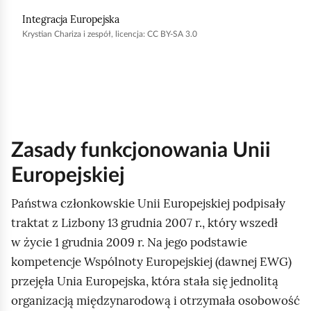
Integracja Europejska
h
Krystian Chariza i zespół, licencja: CC BY-SA 3.0
o
m
i
ć
p
o
Zasady funkcjonowania Unii
d
Europejskiej
g
l
Państwa członkowskie Unii Europejskiej podpisały
ą
traktat z Lizbony 13 grudnia 2007 r., który wszedł
d
w życie 1 grudnia 2009 r. Na jego podstawie
kompetencje Wspólnoty Europejskiej (dawnej EWG)
przejęła Unia Europejska, która stała się jednolitą
organizacją międzynarodową i otrzymała osobowość