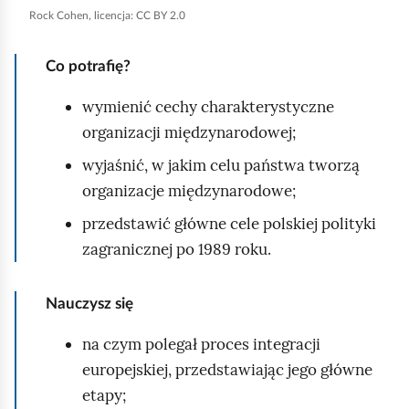
Rock Cohen, licencja: CC BY 2.0
r
u
Co potrafię?
c
h
wymienić cechy charakterystyczne
o
organizacji międzynarodowej;
m
wyjaśnić, w jakim celu państwa tworzą
i
organizacje międzynarodowe;
ć
przedstawić główne cele polskiej polityki
p
zagranicznej po 1989 roku.
o
d
g
Nauczysz się
l
na czym polegał proces integracji
ą
europejskiej, przedstawiając jego główne
d
etapy;