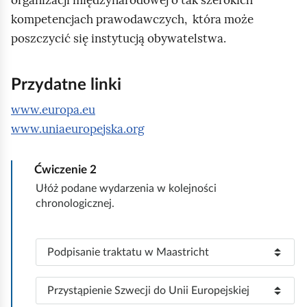
kompetencjach prawodawczych, która może
poszczycić się instytucją obywatelstwa.
Przydatne linki
www.europa.eu
www.uniaeuropejska.org
Ćwiczenie
2
Ułóż podane wydarzenia w kolejności
chronologicznej.
P
Podpisanie traktatu w Maastricht
o
z
P
Przystąpienie Szwecji do Unii Europejskiej
i
o