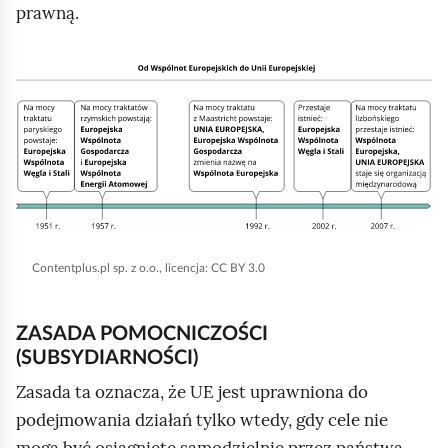
prawną.
K
l
i
k
n
i
j
Contentplus.pl sp. z o.o., licencja: CC BY 3.0
,
a
b
ZASADA POMOCNICZOŚCI
y
(SUBSYDIARNOŚCI)
u
Zasada ta oznacza, że UE jest uprawniona do
r
podejmowania działań tylko wtedy, gdy cele nie
u
mogą być osiągnięte samodzielnie przez państwa