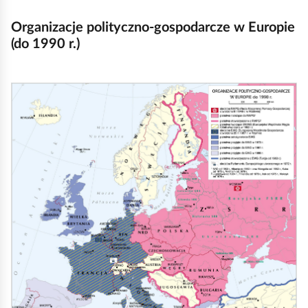
Organizacje polityczno‑gospodarcze w Europie
(do 1990 r.)
K
l
i
k
n
i
j
,
a
b
y
u