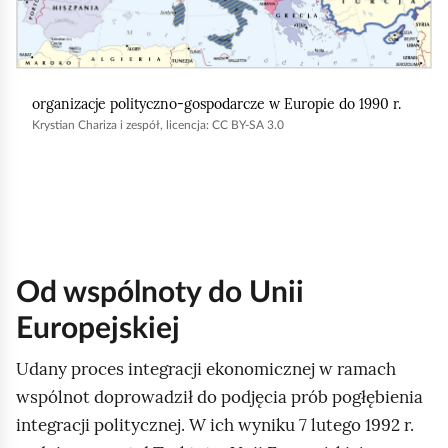
r
u
c
organizacje polityczno-gospodarcze w Europie do 1990 r.
h
Krystian Chariza i zespół, licencja: CC BY-SA 3.0
o
m
i
ć
p
o
Od wspólnoty do Unii
d
Europejskiej
g
l
Udany proces integracji ekonomicznej w ramach
ą
wspólnot doprowadził do podjęcia prób pogłębienia
d
integracji politycznej. W ich wyniku 7 lutego 1992 r.