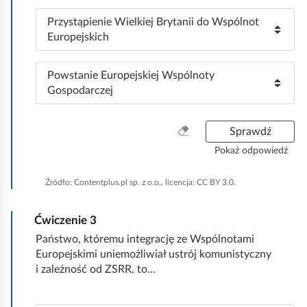
o
z
m
P
Przystąpienie Wielkiej Brytanii do Wspólnot
i
1
o
Europejskich
o
:
z
m
i
2
P
Powstanie Europejskiej Wspólnoty
o
:
o
Gospodarczej
m
z
3
i
:
W
Sprawdź
o
y
m
Pokaż odpowiedź
c
4
z
:
Źródło:
Contentplus.pl sp. z o.o., licencja: CC BY 3.0.
y
ś
Ćwiczenie
3
ć
w
Państwo, któremu integrację ze Wspólnotami
s
Europejskimi uniemożliwiał ustrój komunistyczny
z
i zależność od ZSRR, to...
y
s