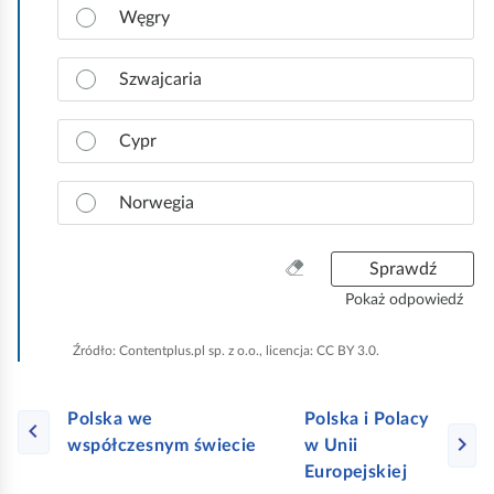
Z
t
Węgry
a
k
z
o
n
Szwajcaria
a
c
Cypr
z
p
r
Norwegia
a
w
W
Sprawdź
i
y
d
Pokaż odpowiedź
c
ł
z
o
Źródło:
Contentplus.pl sp. z o.o., licencja: CC BY 3.0.
y
w
ś
ą
ć
o
Polska we
Polska i Polacy
w
d
współczesnym świecie
w Unii
s
p
Europejskiej
z
o