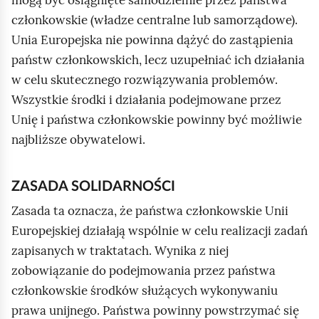
c
członkowskie (władze centralne lub samorządowe).
h
Unia Europejska nie powinna dążyć do zastąpienia
o
państw członkowskich, lecz uzupełniać ich działania
m
w celu skutecznego rozwiązywania problemów.
i
Wszystkie środki i działania podejmowane przez
ć
Unię i państwa członkowskie powinny być możliwie
p
najbliższe obywatelowi.
o
d
ZASADA SOLIDARNOŚCI
g
Zasada ta oznacza, że państwa członkowskie Unii
l
Europejskiej działają wspólnie w celu realizacji zadań
ą
zapisanych w traktatach. Wynika z niej
d
zobowiązanie do podejmowania przez państwa
członkowskie środków służących wykonywaniu
prawa unijnego. Państwa powinny powstrzymać się