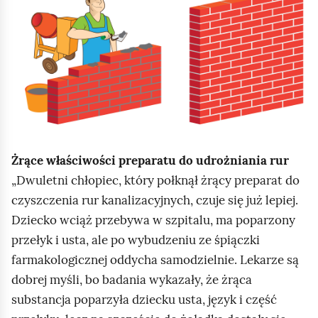
l
i
k
n
i
j
,
a
Żrące właściwości preparatu do udrożniania rur
b
Dwuletni chłopiec, który połknął żrący preparat do
y
czyszczenia rur kanalizacyjnych, czuje się już lepiej.
u
Dziecko wciąż przebywa w szpitalu, ma poparzony
r
przełyk i usta, ale po wybudzeniu ze śpiączki
u
farmakologicznej oddycha samodzielnie. Lekarze są
c
dobrej myśli, bo badania wykazały, że żrąca
h
substancja poparzyła dziecku usta, język i część
o