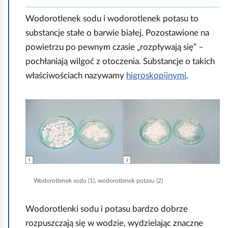
Wodorotlenek sodu i wodorotlenek potasu to
substancje stałe o barwie białej. Pozostawione na
powietrzu po pewnym czasie „rozpływają się” –
pochłaniają wilgoć z otoczenia. Substancje o takich
właściwościach nazywamy
higroskopijnymi
.
K
l
i
k
n
i
Wodorotlenek sodu (1), wodorotlenek potasu (2)
j
,
Wodorotlenki sodu i potasu bardzo dobrze
a
rozpuszczają się w wodzie, wydzielając znaczne