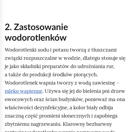
h
o
m
2. Zastosowanie
i
wodorotlenków
ć
p
Wodorotlenki sodu i potasu tworzą z tłuszczami
o
związki rozpuszczalne w wodzie, dlatego stosuje się
d
je jako składniki preparatów do udrożniania rur,
g
a także do produkcji środków piorących.
l
Wodorotlenek wapnia tworzy z wodą zawiesinę –
ą
mleko wapienne
. Używa się jej do bielenia pni drzew
d
owocowych oraz ścian budynków, ponieważ ma ona
właściwości dezynfekcyjne, a kolor biały odbija
znaczną część promieni słonecznych i zapobiega
zbytniemu nagrzewaniu. Klarowny bezbarwny