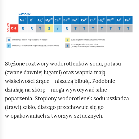
K
l
i
k
n
i
Stężone roztwory wodorotlenków sodu, potasu
j
(zwane dawniej ługami) oraz wapnia mają
,
właściwości żrące – niszczą bibułę. Podobnie
a
działają na skórę – mogą wywoływać silne
b
poparzenia. Stopiony wodorotlenek sodu uszkadza
y
(trawi) szkło, dlatego przechowuje się go
u
w opakowaniach z tworzyw sztucznych.
r
u
c