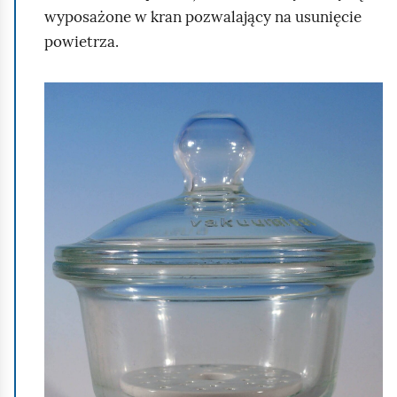
ą
wyposażone w kran pozwalający na usunięcie
d
powietrza.
K
l
i
k
n
i
j
,
a
b
y
u
r