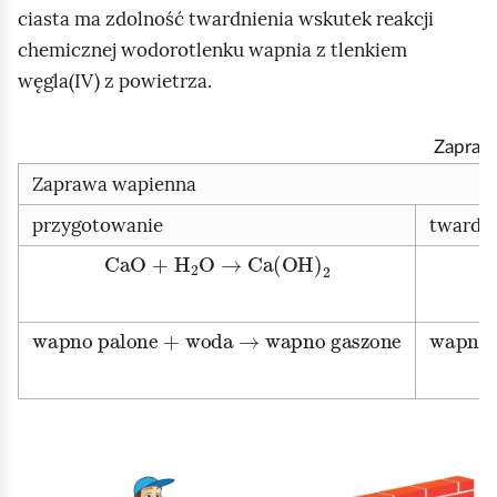
n
Z
ciasta ma zdolność twardnienia wskutek reakcji
t
o
i
a
w
d
chemicznej wodorotlenku wapnia z tlenkiem
j
t
a
t
węgla(IV) z powietrza.
r
r
w
z
z
a
Zapraw
y
a
r
Zaprawa wapienna
m
n
z
a
i
a
przygotowanie
twardni
j
a
n
CaO +
H
2
O → Ca(OH)
2
i
a
wapno palone + woda → wapno gaszone
wapno 
K