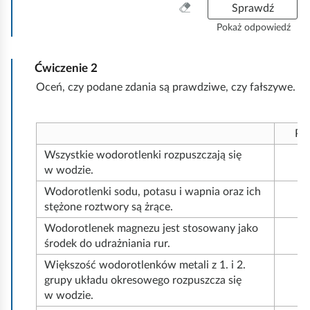
W
Sprawdź
y
Pokaż odpowiedź
c
z
Ćwiczenie
2
y
ś
Oceń, czy podane zdania są prawdziwe, czy fałszywe.
ć
w
s
Pr
z
Wszystkie wodorotlenki rozpuszczają się
y
w wodzie.
s
t
Wodorotlenki sodu, potasu i wapnia oraz ich
k
stężone roztwory są żrące.
o
Wodorotlenek magnezu jest stosowany jako
środek do udrażniania rur.
Większość wodorotlenków metali z 1. i 2.
grupy układu okresowego rozpuszcza się
w wodzie.