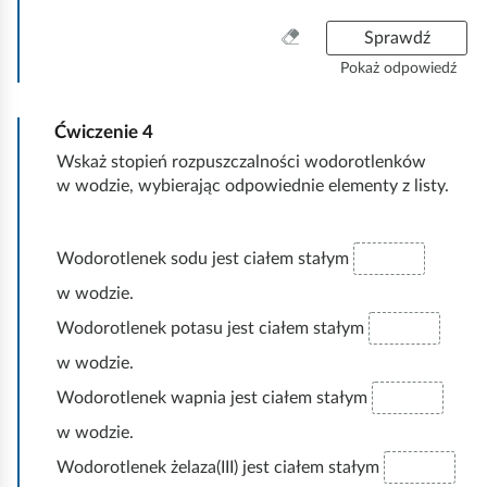
y
e
o
t
o
o
c
r
z
n
n
l
ł
d
W
Sprawdź
z
o
:
e
y
e
ą
o
y
Pokaż odpowiedź
o
t
k
z
n
c
r
c
n
l
s
:
e
z
o
z
y
e
o
k
Ćwiczenie
4
o
t
y
z
n
d
w
n
l
ś
Wskaż stopień rozpuszczalności wodorotlenków
:
e
u
a
y
e
ć
w wodzie, wybierając odpowiednie elementy z listy.
k
p
z
n
w
m
n
:
e
s
a
i
k
z
Wodorotlenek sodu jest ciałem stałym
g
a
p
y
n
w wodzie.
o
s
e
t
t
Wodorotlenek potasu jest ciałem stałym
z
a
k
u
w wodzie.
s
o
u
Wodorotlenek wapnia jest ciałem stałym
w wodzie.
Wodorotlenek żelaza(III) jest ciałem stałym