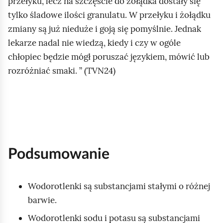
przełyku, lecz na szczęście do żołądka dostały się
m
tylko śladowe ilości granulatu. W przełyku i żołądku
i
zmiany są już nieduże i goją się pomyślnie. Jednak
ć
lekarze nadal nie wiedzą, kiedy i czy w ogóle
p
chłopiec będzie mógł poruszać językiem, mówić lub
o
rozróżniać smaki.
(TVN24)
d
g
l
ą
d
Podsumowanie
Wodorotlenki są substancjami stałymi o różnej
barwie.
Wodorotlenki sodu i potasu są substancjami