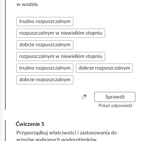
w wodzie.
trudno rozpuszczalnym
rozpuszczalnym w niewielkim stopniu
dobrze rozpuszczalnym
rozpuszczalnym w niewielkim stopniu
trudno rozpuszczalnym
dobrze rozpuszczalnym
dobrze rozpuszczalnym
W
Sprawdź
y
Pokaż odpowiedź
c
z
Ćwiczenie
5
y
ś
Przyporządkuj właściwości i zastosowania do
ć
wzorów wybranych wodorotlenków.