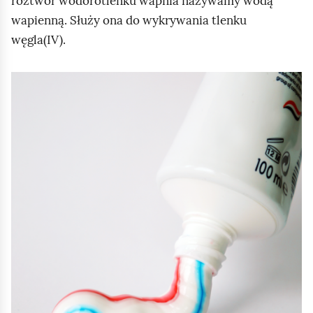
roztwór wodorotlenku wapnia nazywamy wodą
wapienną. Służy ona do wykrywania tlenku
węgla(IV).
Z
a
s
t
o
s
o
w
a
n
i
e