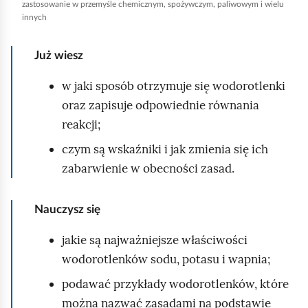
zastosowanie w przemyśle chemicznym, spożywczym, paliwowym i wielu
c
innych
h
o
Już wiesz
m
i
w jaki sposób otrzymuje się wodorotlenki
ć
oraz zapisuje odpowiednie równania
p
reakcji;
o
czym są wskaźniki i jak zmienia się ich
d
zabarwienie w obecności zasad.
g
l
Nauczysz się
ą
d
jakie są najważniejsze właściwości
wodorotlenków sodu, potasu i wapnia;
podawać przykłady wodorotlenków, które
można nazwać zasadami na podstawie