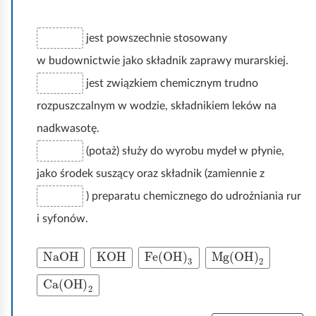
jest powszechnie stosowany
w budownictwie jako składnik zaprawy murarskiej.
jest związkiem chemicznym trudno
rozpuszczalnym w wodzie, składnikiem leków na
nadkwasotę.
(potaż) służy do wyrobu mydeł w płynie,
jako środek suszący oraz składnik (zamiennie z
) preparatu chemicznego do udrożniania rur
i syfonów.
NaOH
KOH
Fe
(
OH
)
3
Mg
(
OH
)
2
Ca
(
OH
)
2