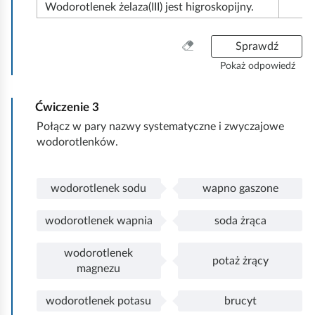
Wodorotlenek żelaza(III) jest higroskopijny.
W
Sprawdź
y
Pokaż odpowiedź
c
z
Ćwiczenie
3
y
ś
Połącz w pary nazwy systematyczne i zwyczajowe
ć
wodorotlenków.
w
s
z
wodorotlenek sodu
wapno gaszone
P
w
y
o
o
s
wodorotlenek wapnia
soda żrąca
ł
d
P
w
t
ą
o
o
o
k
wodorotlenek
c
r
ł
d
potaż żrący
o
P
w
magnezu
z
o
ą
o
o
o
o
t
c
r
ł
d
wodorotlenek potasu
brucyt
n
l
z
o
P
w
ą
o