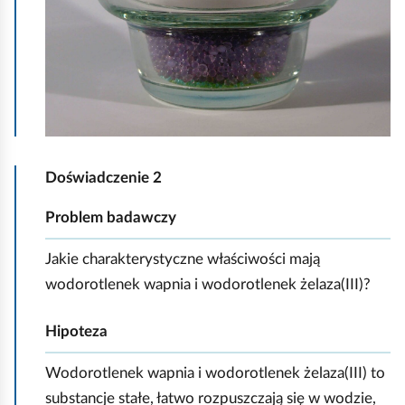
u
c
h
o
m
i
ć
Doświadczenie 2
p
Problem badawczy
o
d
Jakie charakterystyczne właściwości mają
g
wodorotlenek wapnia i wodorotlenek żelaza(III)?
l
ą
Hipoteza
d
Wodorotlenek wapnia i wodorotlenek żelaza(III) to
substancje stałe, łatwo rozpuszczają się w wodzie,