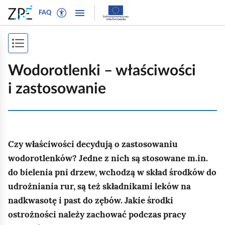
W
P
P
P
FAQ
ł
r
r
o
ą
z
z
k
c
e
e
P
a
z
j
j
ż
o
t
d
d
Wodorotlenki – właściwości
n
r
ź
ź
k
a
i zastosowanie
y
d
d
a
w
b
o
o
i
ż
t
n
t
g
e
a
r
s
a
k
w
e
Czy właściwości decydują o zastosowaniu
p
c
s
i
ś
j
wodorotlenków? Jedne z nich są stosowane m.in.
i
t
g
c
ę
do bielenia pni drzew, wchodzą w skład środków do
o
a
i
s
udrożniania rur, są też składnikami leków na
w
c
t
y
j
nadkwasotę i past do zębów. Jakie środki
r
d
i
ostrożności należy zachować podczas pracy
l