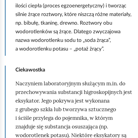
b
ilości ciepła (proces egzoenergetyczny) i tworząc
y
silnie żrące roztwory, które niszczą różne materiały,
u
np. bibułę, tkaninę, drewno. Roztwory obu
r
wodorotlenków są żrące. Dlatego zwyczajowa
u
nazwa wodorotlenku sodu to „soda żrąca”,
c
a wodorotlenku potasu – „potaż żrący”.
h
o
Ciekawostka
m
i
Naczyniem laboratoryjnym służącym m.in. do
ć
przechowywania substancji higroskopijnych jest
p
eksykator.
Jego pokrywa jest wykonana
o
z grubego szkła lub tworzywa sztucznego
d
i ściśle przylega do pojemnika, w którym
g
znajduje się substancja osuszająca (np.
l
wodorotlenek potasu). Niektóre eksykatory są