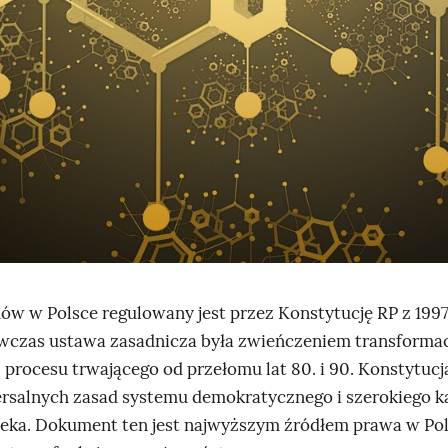
a
p
r
z
e
d
s
t
a
w
i
ów w Polsce regulowany jest przez Konstytucję RP z 1997
a
wczas ustawa zasadnicza była zwieńczeniem transformac
w
– procesu trwającego od przełomu lat 80. i 90. Konstytuc
z
ersalnych zasad systemu demokratycznego i szerokiego k
ó
eka. Dokument ten jest najwyższym źródłem prawa w Pol
r