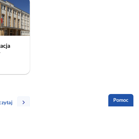
acja
–
Pomoc
czytaj
Partnerzy:
Aplikacja ZPE na twoim