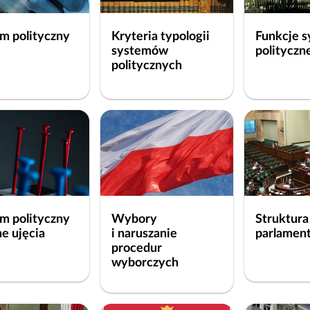
e
l
m polityczny
Kryteria typologii
Funkcje 
u
systemów
polityczn
politycznych
s
z
e
ś
c
i
o
k
m polityczny
Wybory
Struktura
ą
ne ujęcia
i naruszanie
parlamen
t
procedur
ó
wyborczych
w
r