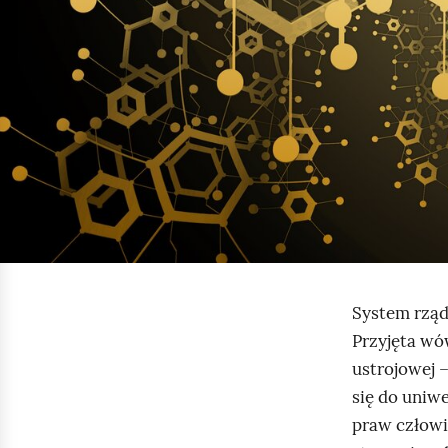
System rząd
Przyjęta wó
ustrojowej 
się do uniw
praw człowi