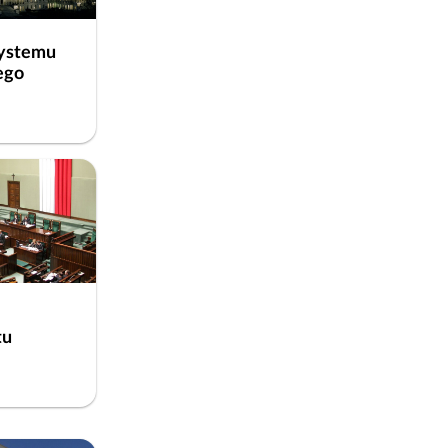
systemu
ego
tu