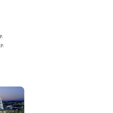
P.
P.