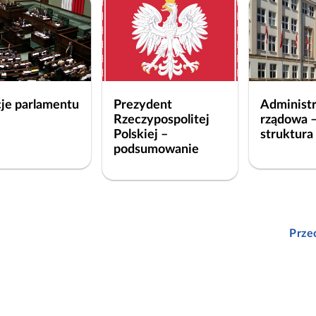
ó
ż
n
e
j
je parlamentu
Prezydent
Administr
w
Rzeczypospolitej
rządowa 
i
Polskiej –
struktura
e
podsumowanie
l
k
o
ś
Prze
c
i
n
Школа для вас
a