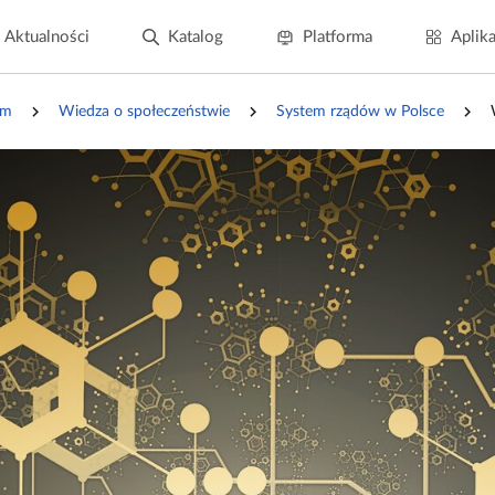
Aktualności
Katalog
Platforma
Aplika
um
Wiedza o społeczeństwie
System rządów w Polsce