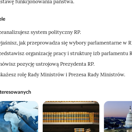
stawę funkcjonowania państwa.
s
k
ele
ł
a
zeanalizujesz system polityczny RP.
d
jaśnisz, jak przeprowadza się wybory parlamentarne w R
a
zedstawisz organizację pracy i strukturę izb parlamentu R
j
ą
ówisz pozycję ustrojową Prezydenta RP.
c
każesz rolę Rady Ministrów i Prezesa Rady Ministrów.
y
s
nteresowanych
i
ę
z
w
i