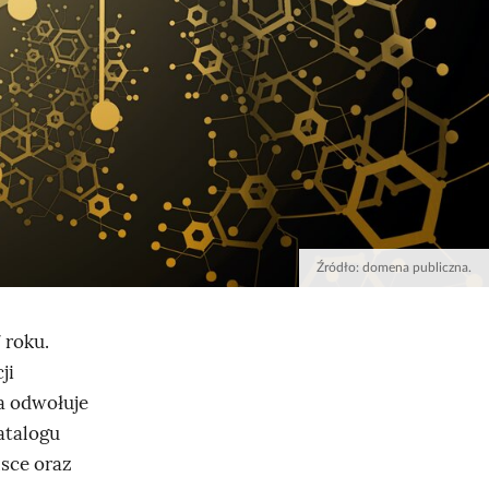
Źródło:
domena publiczna.
 roku.
ji
ja odwołuje
atalogu
sce oraz