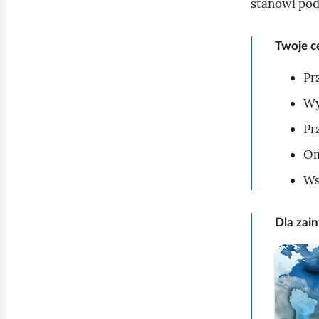
stanowi pod
Twoje c
Pr
Wy
Pr
Om
Ws
Dla zai