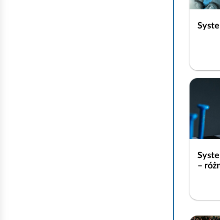
Syste
Syste
– róż