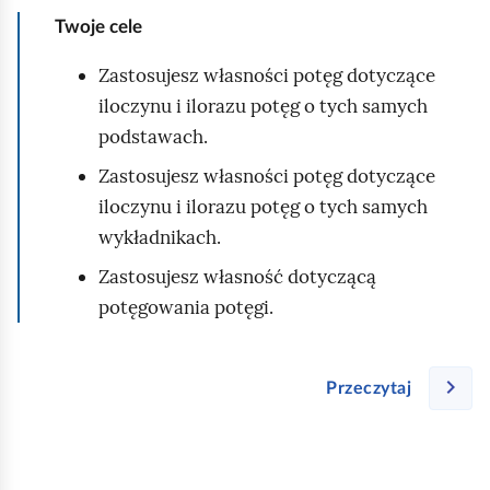
o
Twoje cele
r
o
Zastosujesz własności potęg dotyczące
w
iloczynu i ilorazu potęg o tych samych
e
podstawach.
k
Zastosujesz własności potęg dotyczące
w
iloczynu i ilorazu potęg o tych samych
a
wykładnikach.
d
Zastosujesz własność dotyczącą
r
potęgowania potęgi.
a
t
o
Przeczytaj
w
e
p