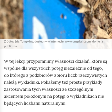
z
e
d
s
t
a
Źródło:
Eric
Tompkins, dostępny w internecie: www.unsplash.com, domena
w
publiczna.
i
o
W tej lekcji przypomnimy własności działań, które są
n
wspólne dla wszystkich potęg niezależnie od tego,
e
do którego z podzbiorów zbioru liczb rzeczywistych
s
należą wykładniki. Pokażemy też proste przykłady
ą
zastosowania tych własności ze szczególnym
k
akcentem położonym na potęgi o wykładnikach nie
o
będących liczbami naturalnymi.
l