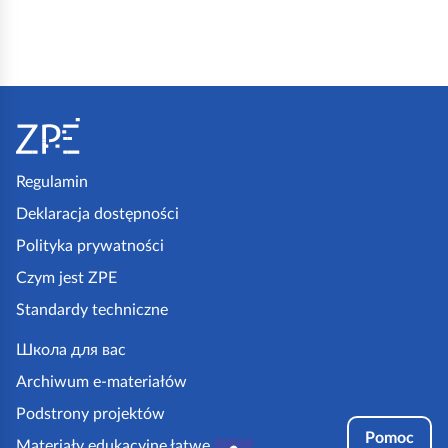
ł
y
t
y
S
p
t
o
o
d
p
Regulamin
o
k
Deklaracja dostępności
b
a
Polityka prywatności
n
z
Czym jest ZPE
e
p
Standardy techniczne
d
e
o
.
Школа для вас
c
g
Archiwum e-materiałów
h
o
Podstrony projektów
o
v
Pomoc
Materiały edukacyjne łatwe