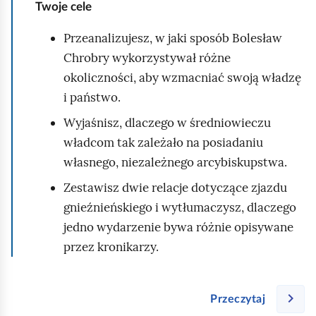
r
Twoje cele
,
z
Przeanalizujesz, w jaki sposób Bolesław
a
e
Chrobry wykorzystywał różne
b
z
okoliczności, aby wzmacniać swoją władzę
y
b
i państwo.
u
r
r
a
Wyjaśnisz, dlaczego w średniowieczu
u
m
władcom tak zależało na posiadaniu
c
ę
własnego, niezależnego arcybiskupstwa.
h
m
Zestawisz dwie relacje dotyczące zjazdu
o
i
gnieźnieńskiego i wytłumaczysz, dlaczego
m
a
jedno wydarzenie bywa różnie opisywane
i
s
przez kronikarzy.
ć
t
p
a
o
.
Przeczytaj
d