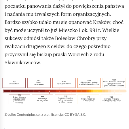
p
początku panowania dążył do powiększenia państwa
o
i nadania mu trwalszych form organizacyjnych.
l
Bardzo szybko udało mu się opanować Kraków, choć
s
być może uczynił to już Mieszko I ok. 991 r. Wielkie
k
sukcesy odniósł także Bolesław Chrobry przy
i
realizacji drugiego z celów, do czego pośrednio
c
przyczynił się biskup praski Wojciech z rodu
h
Sławnikowiców.
r
y
K
c
l
e
i
r
k
z
n
y
Źródło:
Contentplus.sp. z o.o., licencja: CC BY-SA 3.0.
i
p
j