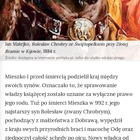
t
a
w
i
a
Jan Matejko,
Bolesław Chrobry ze Świętopełkiem przy Złotej
s
Bramie w Kijowie
, 1884 r.
c
Źródło:
dostępny w internecie: polityka.pl, tylko do użytku edukacyjnego.
e
n
Mieszko I przed śmiercią podzielił kraj między
ę
swoich synów. Oznaczało to, że sprawowanie
w
władzy książęcej zostało uznane za wyłączne prawo
j
jego rodu. Tuż po śmierci Mieszka w 992 r. jego
a
najstarszy syn Bolesław (zwany Chrobrym),
z
pochodzący z małżeństwa z Dobrawą, wypędził
d
z kraju swych przyrodnich braci i macochę Odę oraz
u
zjednoczył całość schedy po ojcu. Nowy władca od