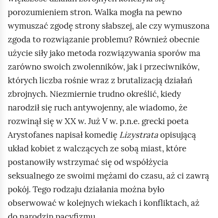
k
porozumieniem stron. Walka mogła na pewno
t
wymuszać zgodę strony słabszej, ale czy wymuszona
ó
zgoda to rozwiązanie problemu? Również obecnie
r
użycie siły jako metoda rozwiązywania sporów ma
e
zarówno swoich zwolenników, jak i przeciwników,
j
których liczba rośnie wraz z brutalizacją działań
z
zbrojnych. Niezmiernie trudno określić, kiedy
n
narodził się ruch antywojenny, ale wiadomo, że
a
rozwinął się w XX w. Już V w. p.n.e. grecki poeta
j
Arystofanes napisał komedię
Lizystrata
opisującą
d
układ kobiet z walczących ze sobą miast, które
u
postanowiły wstrzymać się od współżycia
j
seksualnego ze swoimi mężami do czasu, aż ci zawrą
e
pokój. Tego rodzaju działania można było
s
obserwować w kolejnych wiekach i konfliktach, aż
i
do narodzin pacyfizmu.