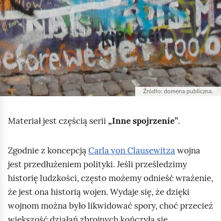
d
s
t
a
w
i
a
Źródło:
domena publiczna.
ś
c
Materiał jest częścią serii
„Inne spojrzenie”
.
i
a
Zgodnie z koncepcją
Carla von Clausewitza
wojna
n
jest przedłużeniem polityki. Jeśli prześledzimy
ę
historię ludzkości, często możemy odnieść wrażenie,
,
że jest ona historią wojen. Wydaje się, że dzięki
n
wojnom można było likwidować spory, choć przecież
a
większość działań zbrojnych kończyła się