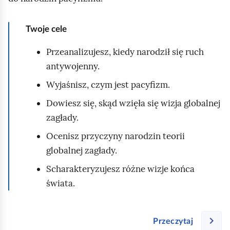
ę
w
Twoje cele
i
e
Przeanalizujesz, kiedy narodził się ruch
l
antywojenny.
e
Wyjaśnisz, czym jest pacyfizm.
w
Dowiesz się, skąd wzięła się wizja globalnej
a
zagłady.
r
s
Ocenisz przyczyny narodzin teorii
t
globalnej zagłady.
w
Scharakteryzujesz różne wizje końca
m
świata.
a
l
u
Przeczytaj