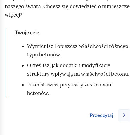
y
naszego świata. Chcesz się dowiedzieć o nim jeszcze
,
więcej?
w
i
Twoje cele
e
l
Wymienisz i opiszesz właściwości różnego
o
typu betonów.
p
Określisz, jak dodatki i modyfikacje
o
struktury wpływają na właściwości betonu.
z
Przedstawisz przykłady zastosowań
i
betonów.
o
m
o
Przeczytaj
w
y