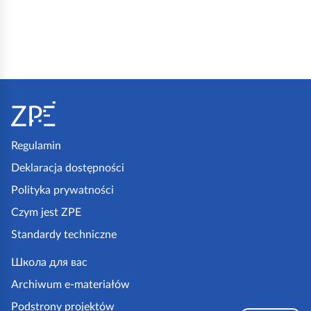
,
b
e
t
o
S
n
t
o
o
w
p
Regulamin
y
k
Deklaracja dostępności
p
a
Polityka prywatności
a
z
Czym jest ZPE
r
p
Standardy techniczne
k
e
i
.
Школа для вас
n
g
Archiwum e-materiałów
g
o
Podstrony projektów