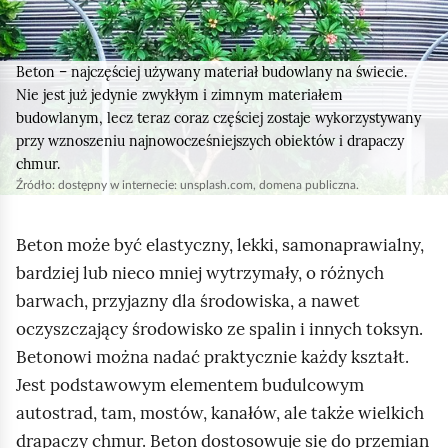
a
j
d
Beton – najczęściej używany materiał budowlany na świecie.
u
Nie jest już jedynie zwykłym i zimnym materiałem
j
budowlanym, lecz teraz coraz częściej zostaje wykorzystywany
przy wznoszeniu najnowocześniejszych obiektów i drapaczy
e
chmur.
s
Źródło:
dostępny w internecie: unsplash.com, domena publiczna.
i
ę
Beton może być elastyczny, lekki, samonaprawialny,
n
bardziej lub nieco mniej wytrzymały, o różnych
a
barwach, przyjazny dla środowiska, a nawet
z
oczyszczający środowisko ze spalin i innych toksyn.
i
Betonowi można nadać praktycznie każdy kształt.
e
Jest podstawowym elementem budulcowym
m
autostrad, tam, mostów, kanałów, ale także wielkich
n
drapaczy chmur. Beton dostosowuje się do przemian