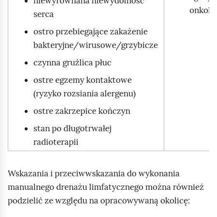
niewyrównana niewydolność
onkolo
serca
ostro przebiegające zakażenie
bakteryjne/wirusowe/grzybicze
czynna gruźlica płuc
ostre egzemy kontaktowe
(ryzyko rozsiania alergenu)
ostre zakrzepice kończyn
stan po długotrwałej
radioterapii
Wskazania i przeciwwskazania do wykonania
manualnego drenażu limfatycznego można również
podzielić ze względu na opracowywaną okolicę: