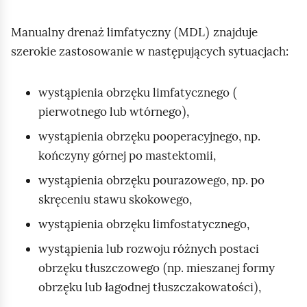
e
a
ś
(
)
c
Manualny drenaż limfatyczny
MDL
znajduje
c
z
szerokie zastosowanie w następujących sytuacjach:
y
i
t
(
wystąpienia obrzęku limfatycznego
n
)
pierwotnego lub wtórnego
,
i
k
wystąpienia obrzęku pooperacyjnego, np.
ó
kończyny górnej po mastektomii,
w
wystąpienia obrzęku pourazowego, np. po
skręceniu stawu skokowego,
wystąpienia obrzęku limfostatycznego,
wystąpienia lub rozwoju różnych postaci
(
obrzęku tłuszczowego
np. mieszanej formy
)
obrzęku lub łagodnej tłuszczakowatości
,