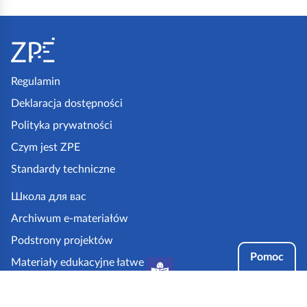
S
t
o
p
Regulamin
k
Deklaracja dostępności
a
Polityka prywatności
z
Czym jest ZPE
p
Standardy techniczne
e
.
Школа для вас
g
Archiwum e-materiałów
o
Podstrony projektów
v
Pomoc
Materiały edukacyjne łatwe
.
do czytania i zrozumienia
p
Tryby dostępności