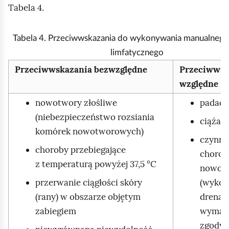
Tabela 4.
Tabela 4. Przeciwwskazania do wykonywania manualnego
limfatycznego
Przeciwwskazania bezwzględne
Przeciwwsk
względne
nowotwory złośliwe
padacz
(niebezpieczeństwo rozsiania
ciąża
komórek nowotworowych)
czynna
choroby przebiegające
chorob
z temperaturą powyżej 37,5 °C
nowot
przerwanie ciągłości skóry
(wykon
(rany) w obszarze objętym
drenaż
zabiegiem
wymag
zgody