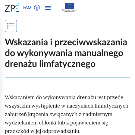
W
P
P
P
FAQ
ł
r
r
o
ą
z
z
k
c
e
e
P
a
z
j
j
ż
o
t
d
d
Wskazania i przeciwwskazania
n
r
ź
ź
k
a
do wykonywania manualnego
y
d
d
a
w
b
o
o
drenażu limfatycznego
i
ż
t
n
t
g
e
a
r
s
a
k
w
e
p
c
s
i
ś
j
i
Wskazaniem do wykonywania drenażu jest przede
t
g
c
ę
o
a
i
wszystkim wystąpienie w naczyniach limfatycznych
s
w
c
zaburzeń krążenia związanych z nadmiernym
t
y
j
wydzielaniem chłonki lub z pojawieniem się
r
d
i
przeszkód w jej odprowadzaniu.
l