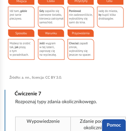
n
i
j
,
a
b
y
u
r
Źródło:
a. nn., licencja: CC BY 3.0.
u
c
Ćwiczenie
7
h
Rozpoznaj typy zdania okolicznikowego.
o
m
i
Wypowiedzenie
Zdanie podrzędne
Pomoc
okolicznikowe
ć