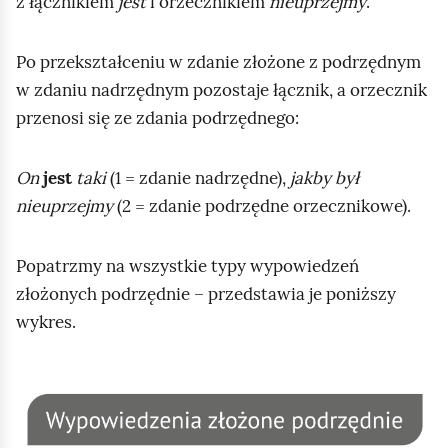
z łącznikiem
jest
i orzecznikiem
nieuprzejmy
.
Po przekształceniu w zdanie złożone z podrzędnym
w zdaniu nadrzędnym pozostaje łącznik, a orzecznik
przenosi się ze zdania podrzędnego:
On
jest
taki
(1 = zdanie nadrzędne),
jakby był
nieuprzejmy
(2 = zdanie podrzędne orzecznikowe).
Popatrzmy na wszystkie typy wypowiedzeń
złożonych podrzędnie – przedstawia je poniższy
wykres.
K
l
i