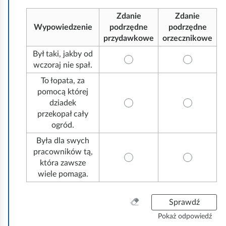
z
y
Zdanie
Zdanie
s
Wypowiedzenie
podrzędne
podrzędne
t
przydawkowe
orzecznikowe
k
Był taki, jakby od
o
wczoraj nie spał.
To łopata, za
pomocą której
dziadek
przekopał cały
ogród.
Była dla swych
pracowników tą,
która zawsze
wiele pomaga.
W
Sprawdź
y
Pokaż odpowiedź
c