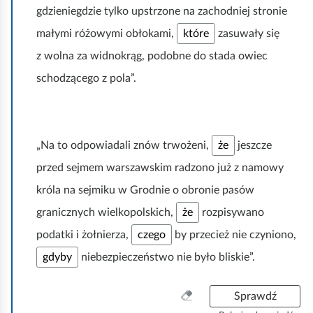
k
gdzieniegdzie tylko upstrzone na zachodniej stronie
i
n
j
K
małymi różowymi obłokami,
które
zasuwały się
i
,
l
j
a
z wolna za widnokrąg, podobne do stada owiec
i
,
b
k
a
schodzącego z pola”.
y
n
b
p
i
y
o
j
p
k
,
o
o
a
K
„Na to odpowiadali znów trwożeni,
że
jeszcze
k
l
b
l
o
o
przed sejmem warszawskim radzono już z namowy
y
i
l
r
p
k
o
króla na sejmiku w Grodnie o obronie pasów
o
o
n
r
w
K
granicznych wielkopolskich,
że
rozpisywano
k
i
o
a
l
o
j
w
K
podatki i żołnierza,
czego
by przecież nie czyniono,
ć
i
l
,
a
l
t
k
K
o
a
gdyby
niebezpieczeństwo nie było bliskie”.
ć
i
e
n
l
r
b
t
k
n
i
i
o
y
e
n
e
j
W
Sprawdź
k
w
p
n
i
l
,
y
n
a
o