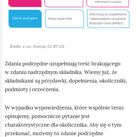
i
k
n
i
j
,
Źródło:
a. nn., licencja: CC BY 3.0.
a
b
Zdania podrzędne uzupełniają treść brakującego
y
w zdaniu nadrzędnym składnika. Wiemy już, że
u
składnikami są przydawki, dopełnienia, okoliczniki,
r
podmioty i orzeczenia.
u
c
W wypadku wypowiedzenia, które wspólnie teraz
h
opisujemy, pomocnicze pytanie jest
o
charakterystyczne dla okolicznika. Aby się o tym
m
przekonać, możemy to zdanie podrzędne