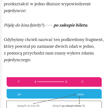
i
przekształcić w jedno dłuższe wypowiedzenie
ć
pojedyncze:
p
o
Pójdę do kina
(kiedy?) –––
po zakupie biletu.
d
g
Gdybyśmy chcieli nazwać ten podkreślony fragment,
l
który powstał po zamianie dwóch zdań w jedno,
ą
z pomocą przychodzi nam znany wykres zdania
d
pojedynczego:
K
l
i
k
n
i