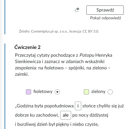
W
Sprawdź
y
Pokaż odpowiedź
c
z
Źródło:
Contentplus.pl sp. z o.o., licencja: CC BY 3.0.
y
ś
Ćwiczenie
2
ć
w
Przeczytaj cytaty pochodzące z
Potopu
Henryka
s
Sienkiewicza i zaznacz w zdaniach wskaźniki
z
zespolenia: na fioletowo – spójniki, na zielono –
y
zaimki.
s
t
fioletowy
zielony
k
o
K
„Godzina była popołudniowa
i
słońce chyliło się już
l
K
dobrze ku zachodowi,
ale
po nocy dżdżystej
i
l
k
i burzliwej dzień był piękny i niebo czyste,
i
n