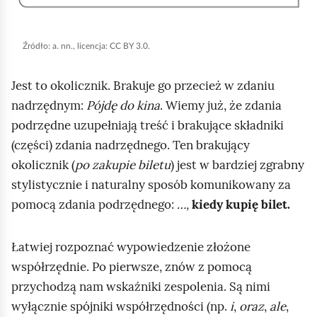
j
,
Źródło:
a. nn., licencja: CC BY 3.0.
a
b
Jest to okolicznik. Brakuje go przecież w zdaniu
y
nadrzędnym:
Pójdę do kina
. Wiemy już, że zdania
u
podrzędne uzupełniają treść i brakujące składniki
r
(części) zdania nadrzędnego. Ten brakujący
u
okolicznik (
po zakupie biletu
) jest w bardziej zgrabny
c
stylistycznie i naturalny sposób komunikowany za
h
pomocą zdania podrzędnego:
…,
kiedy kupię bilet.
o
m
Łatwiej rozpoznać wypowiedzenie złożone
i
współrzędnie. Po pierwsze, znów z pomocą
ć
przychodzą nam wskaźniki zespolenia. Są nimi
p
wyłącznie spójniki współrzędności (np.
i
,
oraz
,
ale
,
o