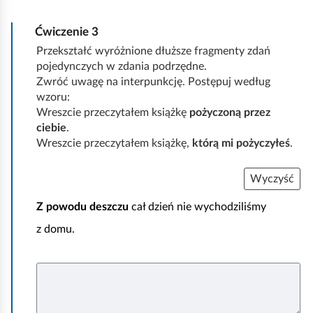
ć
p
Ćwiczenie
3
o
Przekształć wyróżnione dłuższe fragmenty zdań
pojedynczych w zdania podrzędne.
d
Zwróć uwagę na interpunkcję. Postępuj według
g
wzoru:
l
Wreszcie przeczytałem książkę
pożyczoną przez
ciebie
.
ą
Wreszcie przeczytałem książkę,
którą mi pożyczyłeś
.
d
Wyczyść
Z powodu deszczu
cał dzień nie wychodziliśmy
z domu.