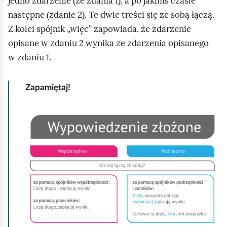
jedno zdarzenie (ze zdania 1), a po jakimś czasie
następne (zdanie 2). Te dwie treści się ze sobą łączą.
Z kolei spójnik „więc” zapowiada, że zdarzenie
opisane w zdaniu 2 wynika ze zdarzenia opisanego
w zdaniu 1.
Zapamiętaj!
K
l
i
k
n
i
j
,
a