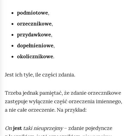
n
e
e
t
m
podmiotowe
,
n
e
t
n
orzecznikowe
,
t
przydawkowe
,
dopełnieniowe
,
okolicznikowe
.
Jest ich tyle, ile części zdania.
Trzeba jednak pamiętać, że zdanie orzecznikowe
zastępuje wyłącznie część orzeczenia imiennego,
a nie całe orzeczenie. Na przykład:
On
jest
taki nieuprzejmy
– zdanie pojedyncze