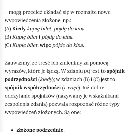
– mogą przecież układać się w rozmaite nowe
wypowiedzenia złożone, np.:
(A)
Kiedy
kupię bilet, pójdę do kina.
(B)
Kupię bilet
i
pójdę do kina.
(C)
Kupię bilet,
więc
pójdę do kina.
Zauważmy, że treść ich zmienimy za pomocą
wyrazów, które je łączą. W zdaniu (A) jest to
spójnik
podrzędności
(
kiedy
); w zdaniach (B) i (C) jest to
spójnik współrzędności
(
i
,
więc
). Już dobre
odczytanie spójników (nazywamy je wskaźnikami
zespolenia zdania) pozwala rozpoznać różne typy
wypowiedzeń złożonych. Są one:
złożone podrzędnie
,