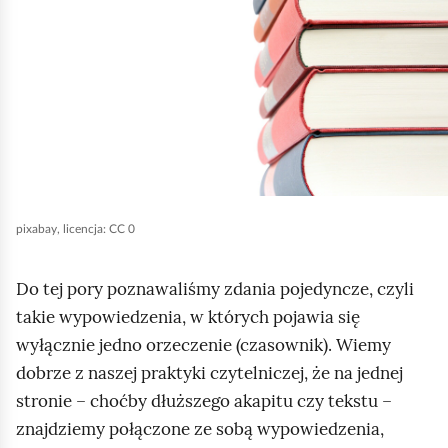
e
a
n
ś
c
i
c
z
j
y
i
,
t
a
n
b
i
k
y
ó
u
pixabay, licencja: CC 0
w
r
u
Do tej pory poznawaliśmy zdania pojedyncze, czyli
c
takie wypowiedzenia, w których pojawia się
h
wyłącznie jedno orzeczenie (czasownik). Wiemy
o
dobrze z naszej praktyki czytelniczej, że na jednej
m
stronie – choćby dłuższego akapitu czy tekstu –
i
znajdziemy połączone ze sobą wypowiedzenia,
ć