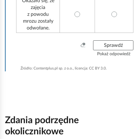
Okazało się, że
zajęcia
z powodu
mrozu zostały
odwołane.
W
Sprawdź
y
Pokaż odpowiedź
c
z
Źródło:
Contentplus.pl sp. z o.o., licencja: CC BY 3.0.
y
ś
ć
w
s
z
y
Zdania podrzędne
s
t
okolicznikowe
k