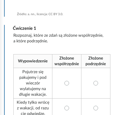
b
y
Źródło:
a. nn., licencja: CC BY 3.0.
u
r
Ćwiczenie
1
u
Rozpoznaj, które ze zdań są złożone współrzędnie,
c
a które podrzędnie.
h
o
Złożone
Złożone
Wypowiedzenie
m
współrzędnie
podrzędnie
i
Pojutrze się
ć
pakujemy i pod
wieczór
p
wylatujemy na
o
długie wakacje.
d
Kiedy tylko wrócę
g
z wakacji, od razu
l
cię odwiedzę.