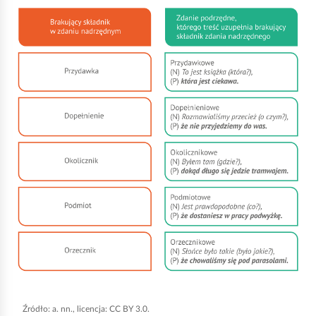
k
n
i
j
,
a
b
y
u
r
u
c
h
o
m
i
Źródło:
a. nn., licencja: CC BY 3.0.