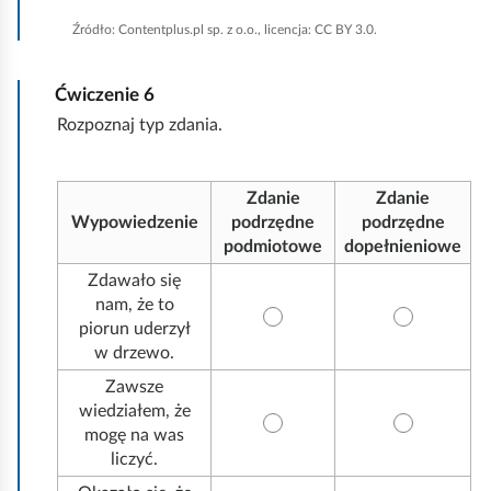
z
Źródło:
Contentplus.pl sp. z o.o., licencja: CC BY 3.0.
y
ś
ć
Ćwiczenie
6
w
Rozpoznaj typ zdania.
s
z
y
Zdanie
Zdanie
s
Wypowiedzenie
podrzędne
podrzędne
t
podmiotowe
dopełnieniowe
k
Zdawało się
o
nam, że to
piorun uderzył
w drzewo.
Zawsze
wiedziałem, że
mogę na was
liczyć.