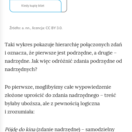
i
j
,
a
Źródło:
a. nn., licencja: CC BY 3.0.
b
y
Taki wykres pokazuje hierarchię połączonych zdań
u
i oznacza, że pierwsze jest podrzędne, a drugie –
r
nadrzędne. Jak więc odróżnić zdania podrzędne od
u
nadrzędnych?
c
h
Po pierwsze, moglibyśmy całe wypowiedzenie
o
złożone uprościć do zdania nadrzędnego – treść
m
byłaby uboższa, ale z pewnością logiczna
i
i zrozumiała:
ć
p
Pójdę do kina
(zdanie nadrzędne) – samodzielny