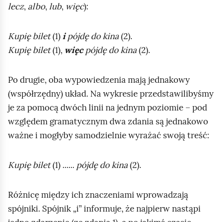
lecz
,
albo
,
lub
,
więc
):
d
g
Kupię bilet
(1)
i
pójdę do kina
(2).
l
Kupię bilet
(1),
więc
pójdę do kina
(2).
ą
d
Po drugie, oba wypowiedzenia mają jednakowy
(współrzędny) układ. Na wykresie przedstawilibyśmy
je za pomocą dwóch linii na jednym poziomie – pod
względem gramatycznym dwa zdania są jednakowo
ważne i mogłyby samodzielnie wyrażać swoją treść:
Kupię bilet
(1) ......
pójdę do kina
(2).
Różnicę między ich znaczeniami wprowadzają
spójniki. Spójnik „i” informuje, że najpierw nastąpi