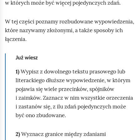
w których może być więcej pojedynczych zdań.
p
o
W tej części poznamy rozbudowane wypowiedzenia,
d
które nazywamy złożonymi, a także sposoby ich
g
łączenia.
l
ą
Już wiesz
d
1)
Wypisz z dowolnego tekstu prasowego lub
literackiego dłuższe wypowiedzenie, w którym
pojawia się wiele przecinków, spójników
i zaimków. Zaznacz w nim wszystkie orzeczenia
i zastanów się, z ilu zdań pojedynczych może
być ono zbudowane.
2)
Wyznacz granice między zdaniami