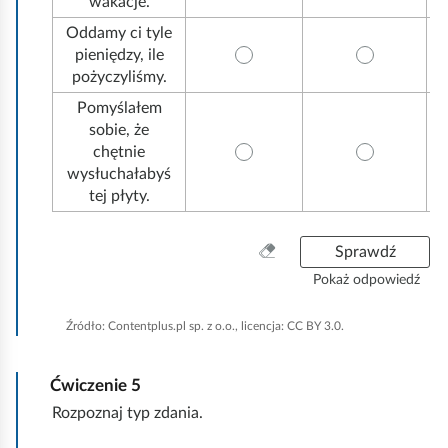
wakacje.
Oddamy ci tyle
pieniędzy, ile
pożyczyliśmy.
Pomyślałem
sobie, że
chętnie
wysłuchałabyś
tej płyty.
W
Sprawdź
y
Pokaż odpowiedź
c
z
Źródło:
Contentplus.pl sp. z o.o., licencja: CC BY 3.0.
y
ś
ć
Ćwiczenie
5
w
Rozpoznaj typ zdania.
s