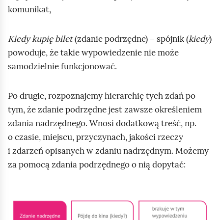
o
komunikat,
d
g
Kiedy kupię bilet
(zdanie podrzędne) – spójnik (
kiedy
)
l
powoduje, że takie wypowiedzenie nie może
ą
samodzielnie funkcjonować.
d
Po drugie, rozpoznajemy hierarchię tych zdań po
tym, że zdanie podrzędne jest zawsze określeniem
zdania nadrzędnego. Wnosi dodatkową treść, np.
o czasie, miejscu, przyczynach, jakości rzeczy
i zdarzeń opisanych w zdaniu nadrzędnym. Możemy
za pomocą zdania podrzędnego o nią dopytać:
K
l