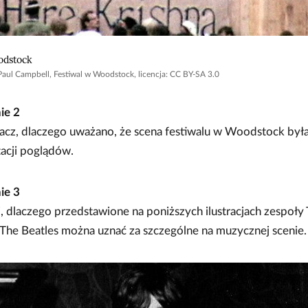
odstock
ul Campbell, Festiwal w Woodstock, licencja: CC BY-SA 3.0
nie
2
cz, dlaczego uważano, że scena festiwalu w Woodstock był
acji poglądów.
nie
3
, dlaczego przedstawione na poniższych ilustracjach zespoły 
 The Beatles można uznać za szczególne na muzycznej scenie.