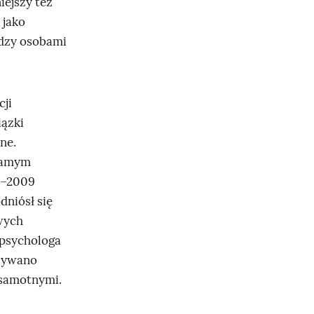
iejszy też
 jako
ędzy osobami
cji
iązki
ne.
 samym
05–2009
niósł się
wych
 psychologa
azywano
 samotnymi.