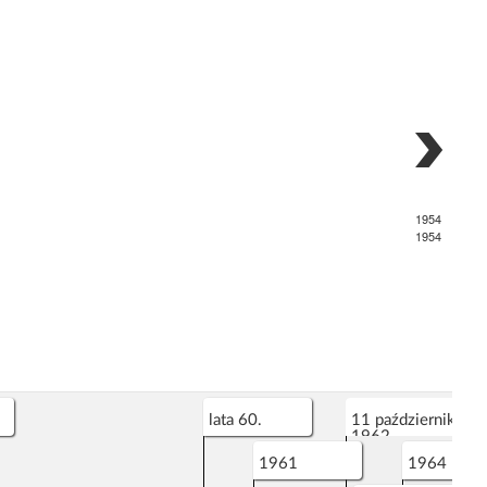
1954
1954
lata 60.
11 października
1962
- 8 grudnia 1965
1961
1964