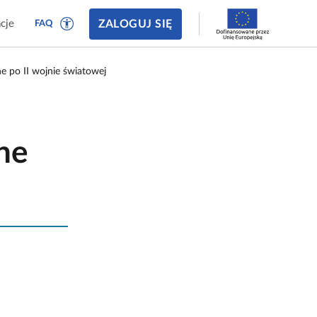
ZALOGUJ SIĘ
cje
FAQ
e po II wojnie światowej
ne