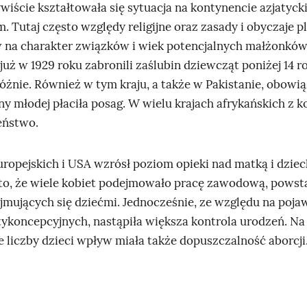
wiście kształtowała się sytuacja na kontynencie azjatyck
m. Tutaj często względy religijne oraz zasady i obyczaje 
 na charakter związków i wiek potencjalnych małżonków
już w 1929 roku zabronili zaślubin dziewcząt poniżej 14 r
różnie. Również w tym kraju, a także w Pakistanie, obow
y młodej płaciła posag. W wielu krajach afrykańskich z ko
eństwo.
uropejskich i USA wzrósł poziom opieki nad matką i dziec
to, że wiele kobiet podejmowało pracę zawodową, powsta
ajmujących się dziećmi. Jednocześnie, ze względu na pojaw
ykoncepcyjnych, nastąpiła większa kontrola urodzeń. Na
e liczby dzieci wpływ miała także dopuszczalność aborcji