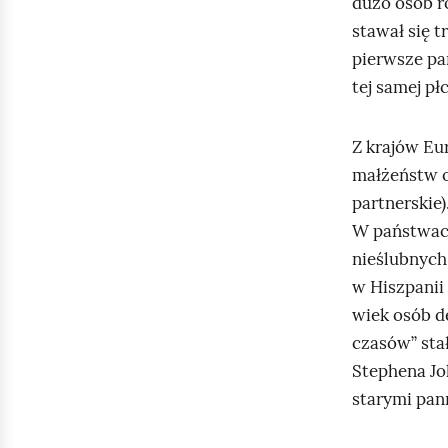
dużo osób r
z
stawał się t
n
pierwsze pa
e
tej samej płc
g
o
Z krajów Eu
s
małżeństw o
a
partnerskie)
t
W państwach
e
nieślubnych
l
w Hiszpanii
i
wiek osób d
t
czasów” sta
y
Stephena J
Z
starymi pan
i
e