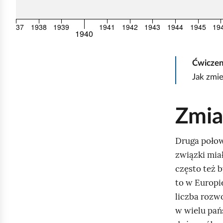
e
p
6
1937
1938
1939
1941
1942
1943
1944
1945
19
1940
i
e
Ćwicze
r
Jak zmie
w
s
z
Zmia
e
g
Druga połow
o
związki mia
s
często też 
z
to w Europi
t
liczba rozw
u
w wielu pań
c