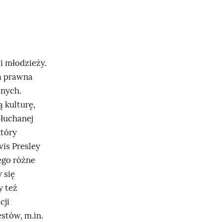
i młodzieży.
a prawna
snych.
 kulturę,
słuchanej
który
vis Presley
ego różne
 się
y też
cji
stów, m.in.