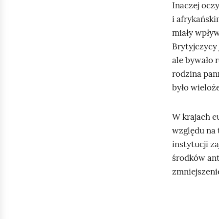
Inaczej oczy
m
i afrykański
i
miały wpływ
,
Brytyjczycy 
1
ale bywało 
9
rodzina pann
5
było wieloż
4
1
W krajach e
9
względu na 
5
instytucji z
4
środków ant
p
zmniejszeni
i
e
r
w