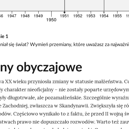
46
1947
1948
1949
1951
1952
1953
1954
1955
1
1950
nie
1
niał się świat? Wymień przemiany, które uważasz za najważni
ny obyczajowe
a XX wieku przyniosła zmiany w statusie małżeństwa. Co
ły charakter nieoficjalny – nie zostały poparte urzędowy
były długotrwałe, ale pozamałżeńskie. Szczególnie wyraźn
e Zachodniej, zwłaszcza w Skandynawii. Zwiększyła się r
odów. Częściowo wynikało to z faktu, że przed II wojną 
stwach prawo nie dopuszczało rozwodów. Warto też zau