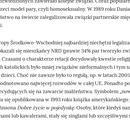
ozwiedzionych zawierało kolejne związki. Coraz popularn
rzeci model pary, czyli homoseksualny. W 1989 roku Dania
ństwo na świecie zalegalizowała związki partnerskie mi
i.
ropy Środkowo‑Wschodniej najbardziej niechętni legaliza
kazali się mieszkańcy NRD (prawie 34% par tworzyło zw
. Czasami o charakterze relacji decydowały kwestie religij
 katolickich było mniej związków nieformalnych i tym
 dzieci. Choć nie zawsze było to regułą, np. w latach 20
 odnotowano najwięcej rozwodów w całej UE. Ponadto pod
ecydujących się na zawarcie małżeństwa. Symbolem „no
ła się opublikowana w 1993 roku książka amerykańskiego
ohnsona
Dobre życie w pojedynkę
. Osoby, które kiedyś n
nami lub kawalerami, stały się singlami lub szczęśliwymi