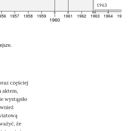
1963
956
1957
1958
1959
1961
1962
1963
1964
1965
1960
ejsze.
raz częściej
m aktem,
ie wystąpiło
ównież
światową
ważyć, że