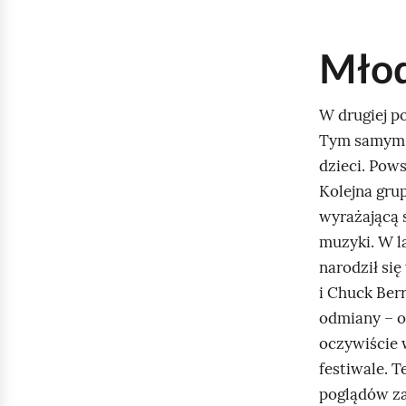
s
z
Młod
y
p
W drugiej p
r
Tym samym w
z
dzieci. Pows
e
Kolejna gru
s
wyrażającą 
z
muzyki. W l
c
narodził się
z
i Chuck Ber
e
odmiany – o
p
oczywiście w
n
festiwale. 
e
poglądów za
r