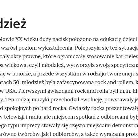
zież
ołowie XX wieku duży nacisk położono na edukację dzieci 
zrósł poziom wykształcenia. Polepszyła się też sytuacj
tały akty prawne, które ograniczały stosowanie kar ciele
pa wiekowa, czyli młodzież, wytworzyła swoją specyficzną
się w ubiorze, a przede wszystkim w rodzaju tworzonej i 
atach 50. młodzież była zafascynowana rock and rollem, 
 w USA. Pierwszymi gwiazdami rock and rolla byli m.in. El
ry. Ten rodzaj muzyki przechodził ewolucję, powstawały j
d spokojnych po hard rocka. Gwiazdy rocka prezentowały
 telewizji i radiu, ale miejscem spotkań z odbiorcami był
Tego typu imprezy stawały się często miejscami demonstra
równo twórców, jak i odbiorców, a także wyrażania prote