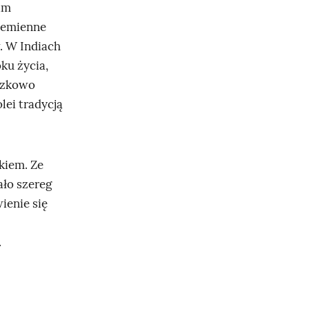
im
plemienne
. W Indiach
oku życia,
iązkowo
lei tradycją
kiem. Ze
ło szereg
ienie się
.