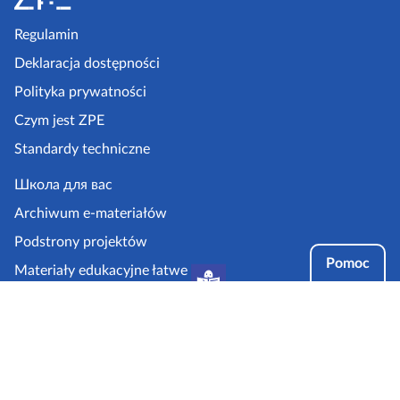
o
t
p
Regulamin
e
k
r
Deklaracja dostępności
i
a
Polityka prywatności
a
z
Czym jest ZPE
ł
p
Standardy techniczne
e
.
Школа для вас
g
Archiwum e-materiałów
o
Podstrony projektów
v
Pomoc
Materiały edukacyjne łatwe
.
do czytania i zrozumienia
p
Tryby dostępności
l
Partnerzy: