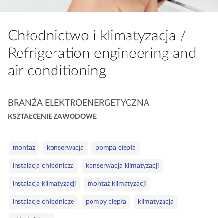
a
c
z
Chłodnictwo i klimatyzacja /
y
Refrigeration engineering and
t
n
air conditioning
i
k
K
BRANŻA ELEKTROENERGETYCZNA
ó
a
w
KSZTAŁCENIE ZAWODOWE
t
e
S
g
montaż
konserwacja
pompa ciepła
ł
o
instalacja chłodnicza
konserwacja klimatyzacji
o
r
w
i
instalacja klimatyzacji
montaż klimatyzacji
a
e
instalacje chłodnicze
pompy ciepła
klimatyzacja
k
l