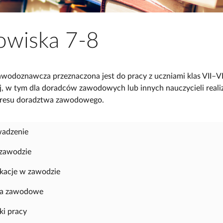
owiska 7‑8
awodoznawcza przeznaczona jest do pracy z uczniami klas VII–VII
 w tym dla doradców zawodowych lub innych nauczycieli reali
akresu doradztwa zawodowego.
adzenie
 zawodzie
ikacje w zawodzie
ia zawodowe
i pracy