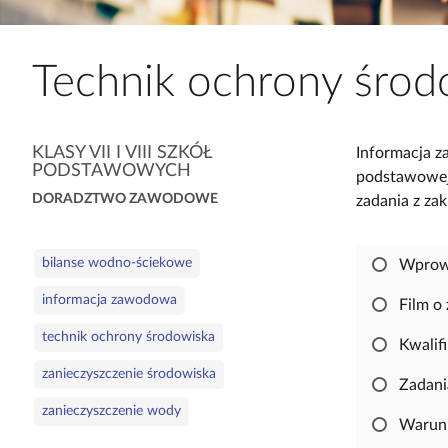
a
c
z
Technik ochrony środ
y
t
n
K
KLASY VII I VIII SZKÓŁ
Informacja z
i
PODSTAWOWYCH
a
podstawowej,
k
t
DORADZTWO ZAWODOWE
zadania z z
ó
e
w
g
S
bilanse wodno-ściekowe
Wprow
o
ł
r
informacja zawodowa
o
Film o
i
w
technik ochrony środowiska
e
Kwalif
a
zanieczyszczenie środowiska
k
Zadan
l
zanieczyszczenie wody
u
Warunk