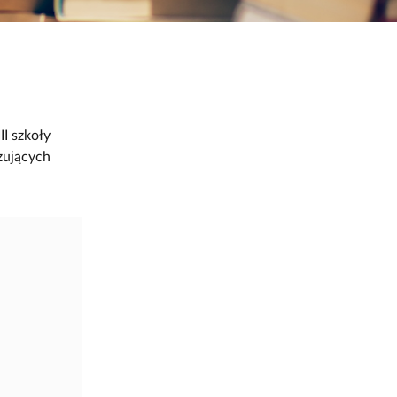
I szkoły
zujących