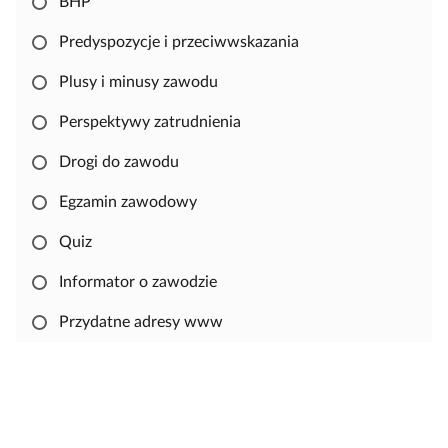
BHP
i
o
Predyspozycje i przeciwwskazania
w
Plusy i minusy zawodu
a
ć
Perspektywy zatrudnienia
i
e
Drogi do zawodu
d
Egzamin zawodowy
y
t
Quiz
o
w
Informator o zawodzie
a
Przydatne adresy www
ć
m
a
t
e