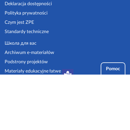
k
Deklaracja dostępności
a
Polityka prywatności
z
Czym jest ZPE
p
Standardy techniczne
e
.
Школа для вас
g
Archiwum e-materiałów
o
Podstrony projektów
v
Pomoc
Materiały edukacyjne łatwe
.
do czytania i zrozumienia
p
Tryby dostępności
l
Partnerzy: