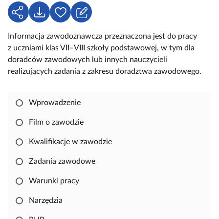
u
U
P
Z
c
d
o
a
z
Informacja zawodoznawcza przeznaczona jest do pracy
o
b
l
o
z uczniami klas VII–VIII szkoły podstawowej, w tym dla
s
i
o
w
doradców zawodowych lub innych nauczycieli
t
e
g
e
realizujących zadania z zakresu doradztwa zawodowego.
ę
r
u
p
z
j
n
s
Wprowadzenie
i
i
j
ę
Film o zawodzie
,
Kwalifikacje w zawodzie
a
b
Zadania zawodowe
y
s
Warunki pracy
k
Narzędzia
o
p