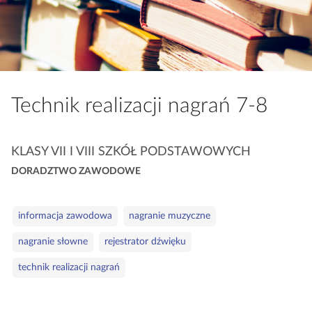
a
c
z
y
t
n
Technik realizacji nagrań 7‑8
i
k
ó
K
KLASY VII I VIII SZKÓŁ PODSTAWOWYCH
w
a
DORADZTWO ZAWODOWE
t
e
S
g
informacja zawodowa
nagranie muzyczne
ł
o
nagranie słowne
rejestrator dźwięku
o
r
w
i
technik realizacji nagrań
a
e
k
l