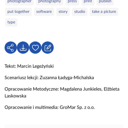
photographer
photography
press
print
publish
o
r
w
i
put together
software
story
studio
take a picture
a
e
type
k
l
u
c
U
P
Z
z
d
o
a
o
o
b
l
w
Tekst: Marcin Legeżyński
s
i
o
e
t
e
g
Scenariusz lekcji: Zuzanna Ładyga‑Michalska
ę
r
u
Opracowanie Metodyczne: Magdalena Junkieles, Elżbieta
p
z
j
Laskowska
n
s
i
i
Opracowanie i multimedia: GroMar Sp. z o.o.
j
ę
,
a