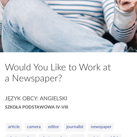
a
c
z
y
t
n
i
k
ó
Would You Like to Work at
w
a Newspaper?
K
JĘZYK OBCY: ANGIELSKI
a
SZKOŁA PODSTAWOWA IV-VIII
t
e
S
g
article
camera
editor
journalist
newspaper
ł
o