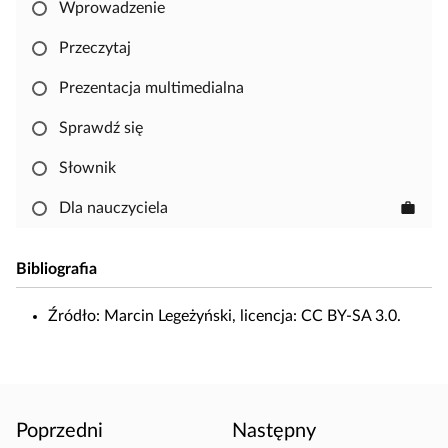
Wprowadzenie
b
y
Przeczytaj
s
k
Prezentacja multimedialna
o
Sprawdź się
p
i
Słownik
o
w
Dla nauczyciela
work
a
ć
Bibliografia
i
e
Źródło:
Marcin
Legeżyński
, licencja: CC BY-SA 3.0.
d
y
t
o
w
Poprzedni
Następny