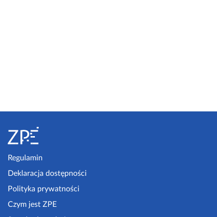
S
t
o
p
Regulamin
k
Deklaracja dostępności
a
Polityka prywatności
z
Czym jest ZPE
p