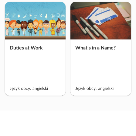
a
ć
m
a
t
e
r
Duties at Work
What’s in a Name?
i
a
ł
Język obcy: angielski
Język obcy: angielski