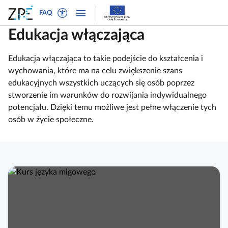
W
P
P
P
FAQ
ł
r
r
o
ą
z
z
Edukacja włączająca
k
c
e
e
a
z
j
j
Edukacja włączająca to takie podejście do kształcenia i
ż
t
d
d
wychowania, które ma na celu zwiększenie szans
n
r
ź
ź
edukacyjnych wszystkich uczących się osób poprzez
a
y
d
d
stworzenie im warunków do rozwijania indywidualnego
w
b
o
o
potencjału. Dzięki temu możliwe jest pełne włączenie tych
i
t
n
t
osób w życie społeczne.
g
e
a
r
a
k
w
e
c
s
i
ś
j
t
g
c
ę
o
a
i
w
c
y
j
d
i
l