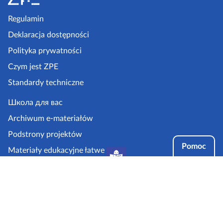
o
p
Regulamin
k
Deklaracja dostępności
a
Polityka prywatności
z
Czym jest ZPE
p
Standardy techniczne
e
.
Школа для вас
g
Archiwum e-materiałów
o
Podstrony projektów
v
Pomoc
Materiały edukacyjne łatwe
.
do czytania i zrozumienia
p
Tryby dostępności
l
Partnerzy: