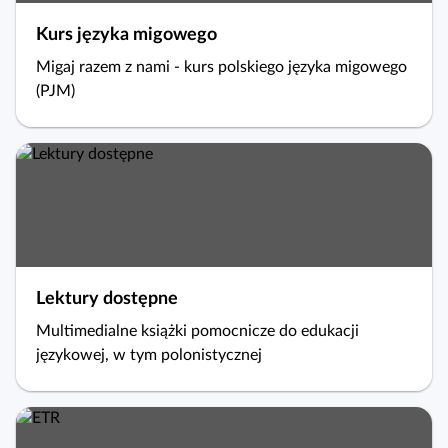
a
Kurs języka migowego
c
z
Migaj razem z nami - kurs polskiego języka migowego
y
(PJM)
t
n
i
k
ó
w
Lektury dostępne
Multimedialne książki pomocnicze do edukacji
językowej, w tym polonistycznej