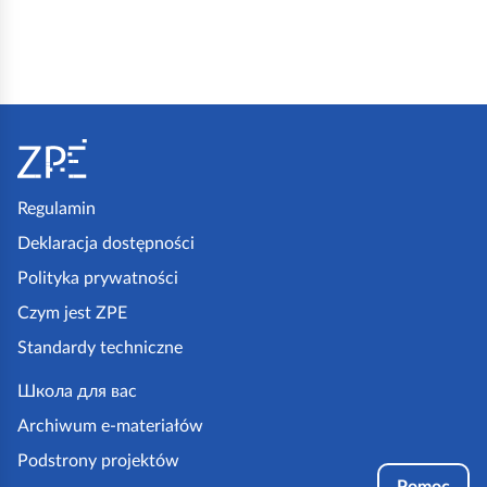
c
z
n
e
S
j
t
A
o
D
p
Regulamin
,
k
Deklaracja dostępności
a
a
Polityka prywatności
z
w
Czym jest ZPE
p
y
Standardy techniczne
e
s
.
Школа для вас
o
g
Archiwum e-materiałów
k
o
o
Podstrony projektów
v