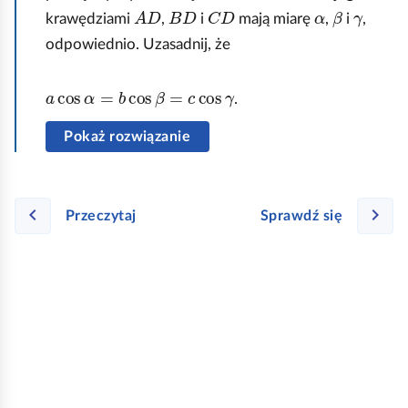
B
A
D
B
D
C
D
α
β
γ
krawędziami
,
i
mają miarę
,
i
,
C
odpowiednio. Uzasadnij, że
D
.
a
cos
α
=
b
cos
β
=
c
cos
γ
.
K
ą
Pokaż rozwiązanie
t
p
o
Przeczytaj
Sprawdź się
m
i
ę
d
z
y
k