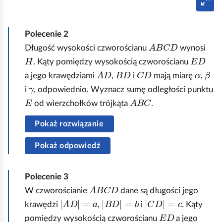
a
r
y
w
b
p
i
Polecenie
2
e
ł
a
A
B
C
D
Długość wysokości czworościanu
wynosi
n
o
c
H
E
D
. Kąty pomiędzy wysokością czworościanu
e
k
z
A
D
B
D
C
D
α
β
a jego krawędziami
,
i
mają miarę
,
r
a
w
γ
i
, odpowiednio. Wyznacz sumę odległości punktu
n
o
o
E
A
B
C
od wierzchołków trójkąta
.
w
y
r
Pokaż rozwiązanie
o
ś
Pokaż odpowiedź
c
i
Polecenie
3
a
A
B
C
D
W czworościanie
dane są długości jego
n
A
D
=
a
B
D
=
b
C
D
=
c
krawędzi
,
i
. Kąty
A
E
D
pomiędzy wysokością czworościanu
a jego