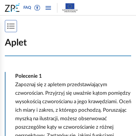
W
P
P
P
FAQ
ł
r
r
o
ą
z
z
k
c
e
e
P
a
z
j
j
ż
o
t
d
d
Aplet
n
r
ź
ź
k
a
y
d
d
a
w
b
o
o
i
ż
t
n
t
g
Polecenie
1
e
a
r
s
a
k
w
e
Zapoznaj się z apletem przedstawiającym
p
c
s
i
ś
czworościan. Przyjrzyj się uważnie kątom pomiędzy
j
i
t
g
c
ę
wysokością czworościanu a jego krawędziami. Oceń
o
a
i
s
ich miary i zakres, z którego pochodzą. Poruszając
w
c
t
myszką na ilustracji, możesz obserwować
y
j
r
poszczególne kąty w czworościanie z różnej
d
i
l
perspektywy. Zastanów się, jakimi funkcjami