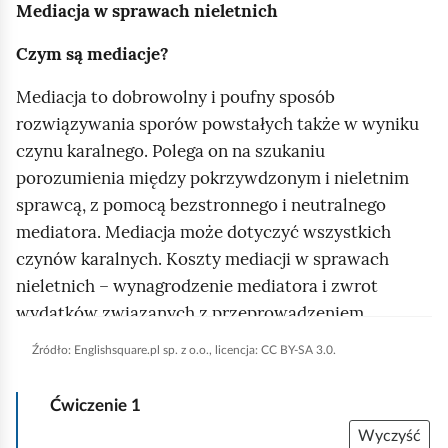
e
r
Mediacja w sprawach nieletnich
e
p
a
z
j
ś
d
n
/
c
n
e
Czym są mediacje?
s
P
c
i
z
z
a
i
e
d
u
y
i
Mediacja to dobrowolny i poufny sposób
z
a
z
ę
t
d
n
rozwiązywania sporów powstałych także w wyniku
a
a
i
z
n
czynu karalnego.
Polega on na szukaniu
n
e
i
i
porozumienia między pokrzywdzonym i nieletnim
e
k
t
sprawcą,
z pomocą bezstronnego i neutralnego
ó
r
mediatora.
Mediacja może dotyczyć wszystkich
w
e
czynów karalnych.
Koszty mediacji w sprawach
ś
nieletnich –
wynagrodzenie mediatora i zwrot
c
wydatków związanych z przeprowadzeniem
i
mediacji –
ponosi Skarb Państwa.
Źródło:
Englishsquare
.pl sp. z o.o., licencja: CC BY-SA 3.0.
ą
Jakie korzyści z mediacji wynikają dla
a
Ćwiczenie
1
pokrzywdzonego?
u
Wyczyść
d