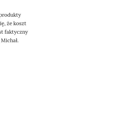
 produkty
ię, że koszt
st faktyczny
 Michał.