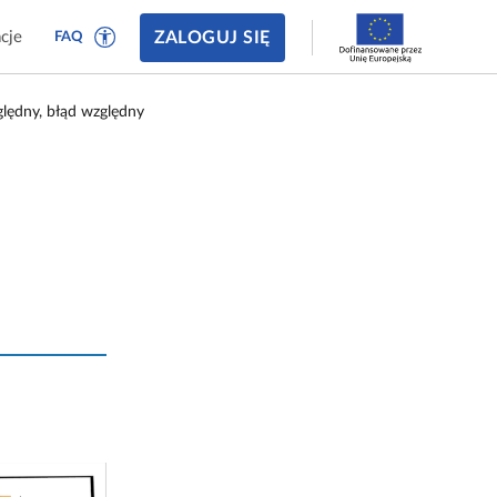
ZALOGUJ SIĘ
cje
FAQ
lędny, błąd względny