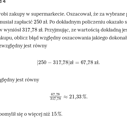
ad
4
robi zakupy w supermarkecie. Oszacował, że za wybrane
250
zł
musiał zapłacić
. Po dokładnym policzeniu okazało s
317,78
zł
ł
w wyniósł
. Przyjmując, ze wartością dokładną je
ł
akupu, oblicz błąd względny oszacowania jakiego dokonał
zwzględny jest równy
250
-
317,78
zł
=
67,78
zł
.
ł
ł
ględny jest równy
67,78
317,78
≈
21,33
%
.
15
%
pomylił się o więcej niż
.