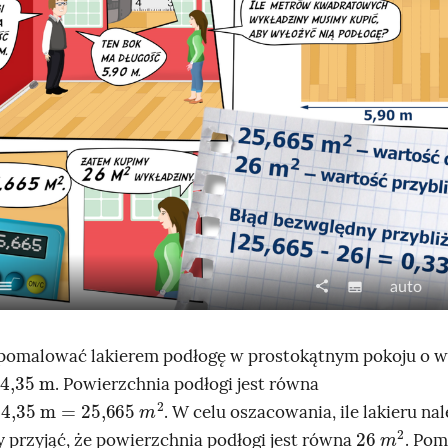
ist
share
N
J
subtitles
auto
S
U
a
a
p
d
p
k
o
pomalować lakierem podłogę w prostokątnym pokoju o 
i
o
4,35
m
s
i
. Powierzchnia podłogi jest równa
s
ś
4,35
m
=
25,665
m
2
t
. W celu oszacowania, ile lakieru nal
y
ć
26
2
m
ę
przyjąć, że powierzchnia podłogi jest równa
. Pom
o
e