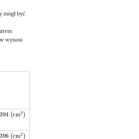
ny mógł być
zatem
ów wynosi
394
cm
2
396
cm
2