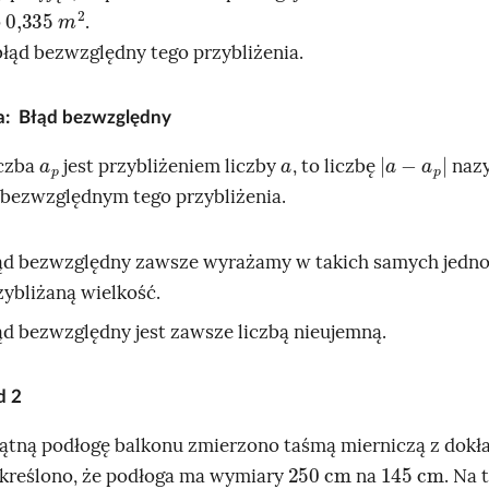
0,335
2
m
p
o
.
d
n
 błąd bezwzględny tego przybliżenia.
t
c
i
w
j
a
ja: Błąd bezwzględny
r
a
p
a
a
-
a
p
iczba
jest przybliżeniem liczby
, to liczbę
naz
z
a
bezwzględnym tego przybliżenia.
n
i
ąd bezwzględny zawsze wyrażamy w takich samych jedno
a
zybliżaną wielkość.
ąd bezwzględny jest zawsze liczbą nieujemną.
ad
2
ątną podłogę balkonu zmierzono taśmą mierniczą z dokł
250
cm
145
cm
Określono, że podłoga ma wymiary
na
. Na t