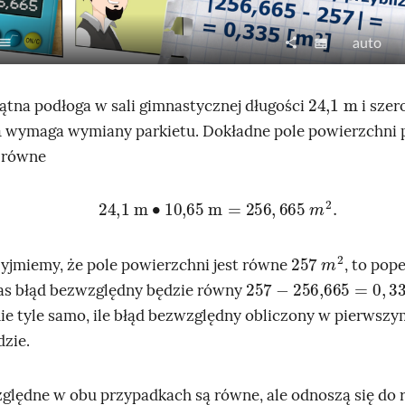
ist
share
N
J
subtitles
auto
S
U
a
a
p
d
p
k
24,1
m
o
ątna podłoga w sali gimnastycznej długości
i szer
i
o
s
wymaga wymiany parkietu. Dokładne pole powierzchni p
s
ś
t
t równe
y
ć
ę
o
e
p
24,1
m
∙
10,65
m
=
256
,
665
m
2
.
d
n
t
c
i
257
2
m
w
rzyjmiemy, że pole powierzchni jest równe
, to pop
j
257
-
256,665
=
0
,
335
a
as błąd bezwzględny będzie równy
r
ie tyle samo, ile błąd bezwzględny obliczony w pierwszy
z
dzie.
a
n
ględne w obu przypadkach są równe, ale odnoszą się do 
i