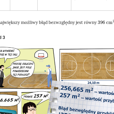
396
2
c
ajwiększy możliwy błąd bezwzględny jest równy
ad
3