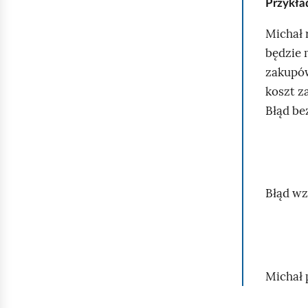
Przykł
Michał 
będzie 
zakupó
koszt z
Błąd be
Błąd wz
Michał 