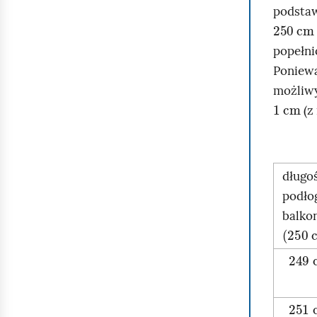
podstaw
250
c
popełni
Poniewa
możliwy
1
cm
(z
długo
podło
balko
(
)
250
249
251