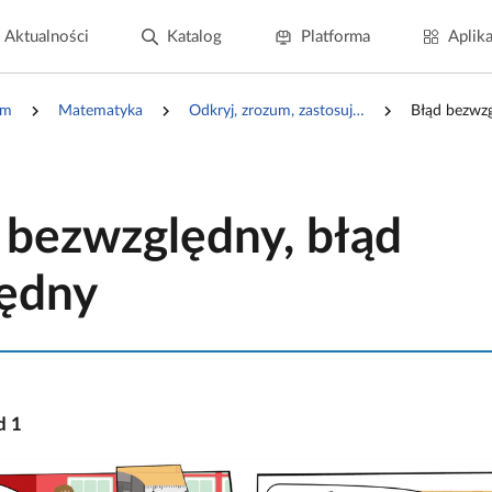
Aktualności
Katalog
Platforma
Aplika
um
Matematyka
Odkryj, zrozum, zastosuj…
Błąd bezwzg
 bezwzględny, błąd
ędny
ad
1