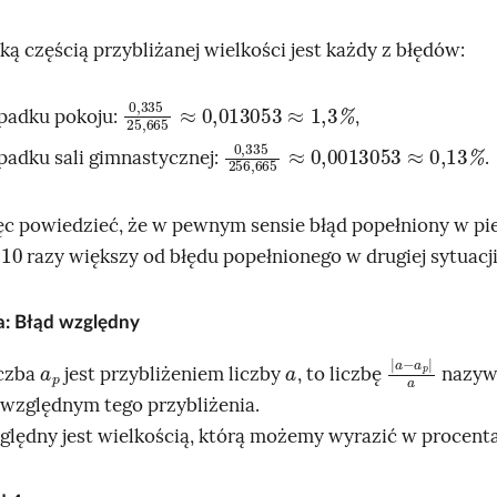
a
ką częścią przybliżanej wielkości jest każdy z błędów:
0,335
≈
1,3
%
25,665
≈
0,013053
padku pokoju:
,
0,335
0,13
%
256,665
≈
0,0013053
≈
padku sali gimnastycznej:
.
 powiedzieć, że w pewnym sensie błąd popełniony w pi
10
t
razy większy od błędu popełnionego w drugiej sytuacji
ja: Błąd względny
a
p
a
a
a
-
p
a
iczba
jest przybliżeniem liczby
, to liczbę
nazy
względnym tego przybliżenia.
ględny jest wielkością, którą możemy wyrazić w procent