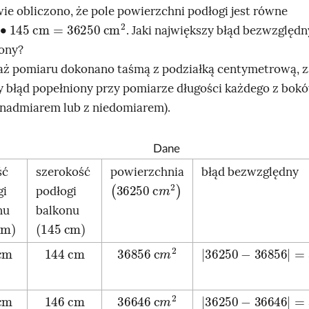
ie obliczono, że pole powierzchni podłogi jest równe
m
∙
145
cm
=
36250
cm
2
. Jaki największy błąd bezwzględ
ony?
ż pomiaru dokonano taśmą z podziałką centymetrową, 
 błąd popełniony przy pomiarze długości każdego z bok
 nadmiarem lub z niedomiarem).
Dane
ść
szerokość
powierzchnia
błąd bezwzględny
(
)
36250
c
m
2
gi
podłogi
nu
balkonu
cm
(
145
cm
)
cm
144
cm
36856
c
m
2
36250
-
36856
=
cm
146
cm
36646
c
m
2
36250
-
36646
=