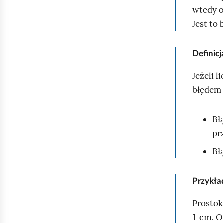
/
wtedy 
ś
Z
Jest to
a
i
t
Definic
r
z
Jeżeli l
y
błędem 
m
a
Bł
j
pr
Bł
Przykł
Prostok
1
cm
. 