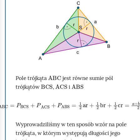
K
m
a
l
i
d
i
ć
w
k
p
u
n
o
s
i
d
i
j
g
e
,
l
c
a
ABC
ą
z
Pole trójkąta
jest równe sumie pól
b
BCS
ACS
ABS
d
n
trójkątów
,
i
y
e
u
j
P
ABC
=
P
BCS
+
P
ACS
+
P
ABS
=
1
2
ar
+
1
2
br
+
1
2
cr
=
a
+
b
+
c
r
k
u
ą
Wyprowadziliśmy w ten sposób wzór na pole
c
t
trójkąta, w którym występują długości jego
h
a