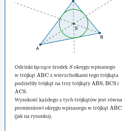
l
j
i
e
k
ż
n
e
i
l
j
i
,
p
a
S
u
Odcinki łączące środek
okręgu wpisanego
b
ABC
n
w trójkąt
z wierzchołkami tego trójkąta
y
ABS
BCS
k
podzieliły trójkąt na trzy trójkąty
,
i
u
ACS
t
.
r
l
Wysokość każdego z tych trójkątów jest równa
u
ABC
e
promieniowi okręgu wpisanego w trójkąt
c
ż
(jak na rysunku).
h
y
o
n