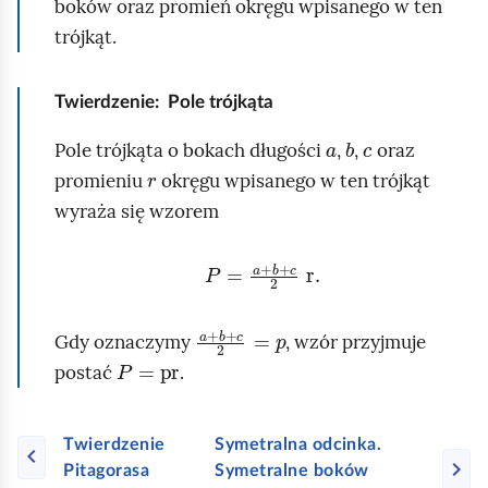
boków oraz promień okręgu wpisanego w ten
o
t
trójkąt.
m
o
i
j
ć
Twierdzenie:
Pole trójkąta
e
p
a
b
c
g
Pole trójkąta o bokach długości
,
,
oraz
o
r
o
promieniu
okręgu wpisanego w ten trójkąt
d
o
wyraża się wzorem
g
d
l
l
P
=
a
+
b
+
c
2
r
.
ą
e
d
g
a
+
b
+
c
2
=
p
Gdy oznaczymy
, wzór przyjmuje
ł
P
=
pr
postać
.
o
ś
Twierdzenie
Symetralna odcinka.
c
Pitagorasa
Symetralne boków
i