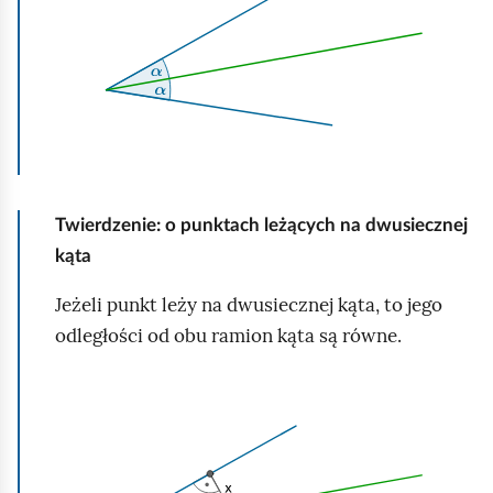
e
i
a
ś
c
k
c
z
n
y
i
i
t
j
n
,
i
a
k
Twierdzenie:
o punktach leżących na dwusiecznej
ó
b
kąta
w
y
u
Jeżeli punkt leży na dwusiecznej kąta, to jego
r
odległości od obu ramion kąta są równe.
u
c
K
h
l
o
i
m
k