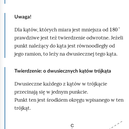
p
e
p
e
ł
z
o
n
Uwaga!
o
e
d
e
180
°
k
Dla kątów, których miara jest mniejsza od
n
g
r
a
prawdziwe jest też twierdzenie odwrotne. Jeżeli
t
l
n
o
punkt należący do kąta jest równoodległy od
u
ą
w
y
jego ramion, to leży na dwusiecznej tego kąta.
j
d
e
d
Twierdzenie:
o dwusiecznych kątów trójkąta
o
Dwusieczne każdego z kątów w trójkącie
w
przecinają się w jednym punkcie.
ó
Punkt ten jest środkiem okręgu wpisanego w ten
d
trójkąt.
,
ż
K
e