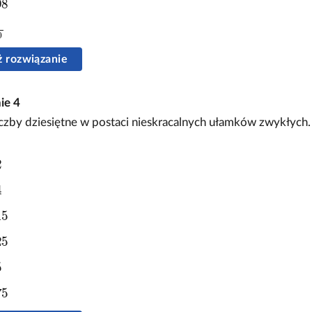
 rozwiązanie
nie
4
iczby dziesiętne w postaci nieskracalnych ułamków zwykłych.
2
15
25
5
75