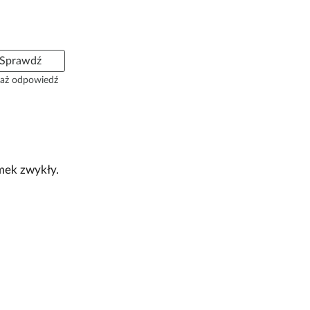
Sprawdź
aż odpowiedź
amek zwykły.