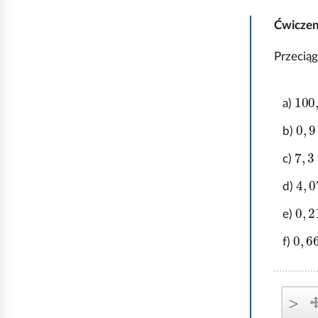
Ćwicze
Z
Przeciąg
a
d
100
010
a)
a
n
0
,
9
b)
i
7
,
3
c)
e
4
078
,
i
d)
n
0
2101
,
e)
t
0
,
6
f)
e
r
a
>
k