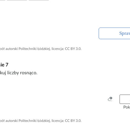
Spra
pół autorski Politechniki Łódzkiej, licencja: CC BY 3.0.
nie
7
uj liczby rosnąco.
W
y
Pok
c
z
pół autorski Politechniki Łódzkiej, licencja: CC BY 3.0.
y