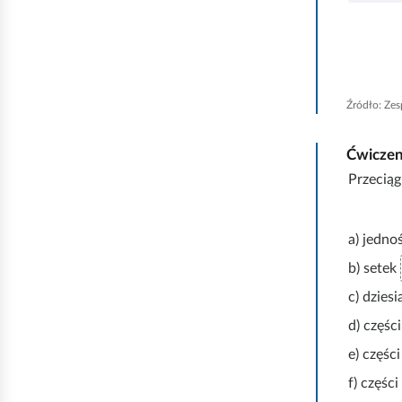
Źródło:
Zes
Ćwicze
Przeciąg
a) jedno
b) setek
c) dzies
d) częśc
e) częśc
f) częśc