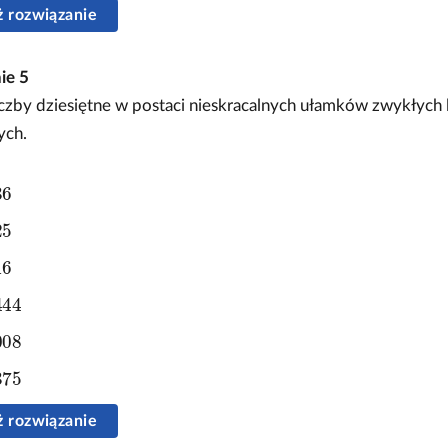
 rozwiązanie
nie
5
iczby dziesiętne w postaci nieskracalnych ułamków zwykłych l
ych.
36
25
16
444
008
375
 rozwiązanie