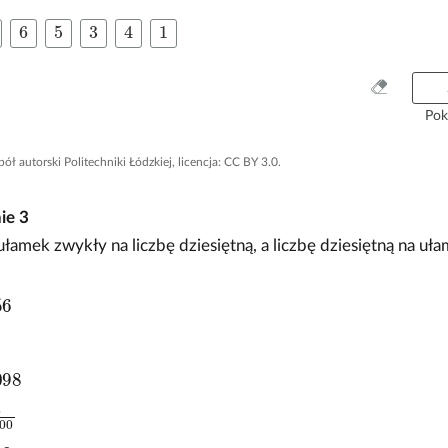
c
6
5
3
4
1
z
t
e
W
r
y
Pok
y
c
t
z
pół autorski Politechniki Łódzkiej, licencja: CC BY 3.0.
y
y
s
ś
nie
3
i
ć
ę
w
łamek zwykły na liczbę dziesiętną, a liczbę dziesiętną na uł
c
s
z
z
n
y
e
s
t
k
o
98