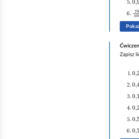
79
100
Pokaż
Ćwicze
Zapisz l
0,
0,4
0,
0,
0,
0,