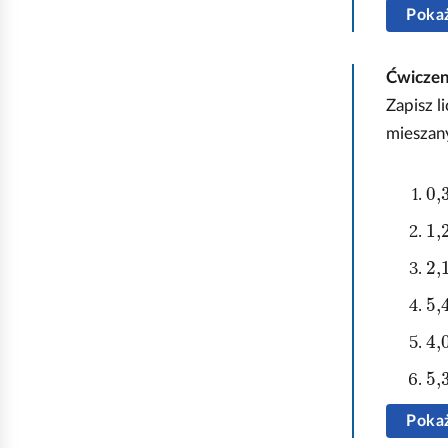
Pokaż
Ćwicze
Zapisz l
mieszan
0,
1,
2,
5,
4,
5,
Pokaż