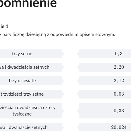
pomnienie
nie
1
 pary liczbę dziesiętną z odpowiednim opisem słownym.
0
,
3
trzy setne
P
t
o
r
2
,
20
a i dwadzieścia setnych
ł
z
P
d
ą
y
o
w
2
,
12
trzy dziesiąte
c
s
ł
a
P
t
z
e
ą
i
o
r
0
,
03
trzydzieści trzy setne
o
t
c
ł
z
P
t
n
n
z
d
ą
y
o
r
ieścia i dwadzieścia cztery
y
e
0
,
33
o
w
c
d
ł
z
P
d
tysięczne
z
n
a
z
z
ą
y
o
w
:
y
d
o
i
c
d
20
024
,
ł
a
wa i dwanaście setnych
z
z
n
e
z
z
P
d