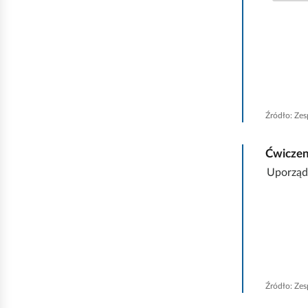
t
y
w
n
e
Źródło:
Zes
Ćwicze
Uporządk
Źródło:
Zes