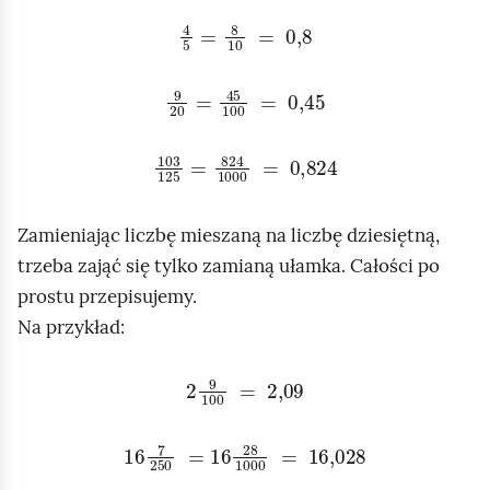
4
5
=
8
10
=
0,8
9
20
=
45
100
=
0,45
103
125
=
824
1000
=
0,824
Zamieniając liczbę mieszaną na liczbę dziesiętną,
trzeba zająć się tylko zamianą ułamka. Całości po
prostu przepisujemy.
Na przykład:
2
9
100
=
2,09
16
7
250
=
16
28
1000
=
16,028