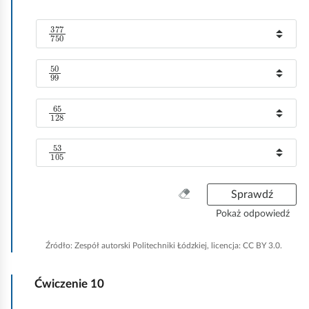
k
o
377
750
P
o
z
50
99
P
i
o
o
z
65
128
m
P
i
1
o
o
:
z
53
105
m
P
i
2
o
o
:
z
m
W
Sprawdź
i
3
y
o
Pokaż odpowiedź
:
c
m
z
4
Źródło:
Zespół autorski Politechniki Łódzkiej, licencja: CC BY 3.0.
y
:
ś
Ćwiczenie
10
ć
w
Z