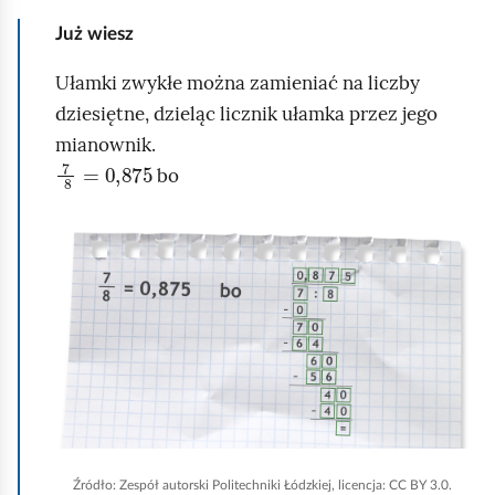
Już wiesz
Ułamki zwykłe można zamieniać na liczby
dziesiętne, dzieląc licznik ułamka przez jego
mianownik.
7
8
=
0,875
bo
K
l
i
k
n
i
j
,
Źródło:
Zespół autorski Politechniki Łódzkiej, licencja: CC BY 3.0.
a