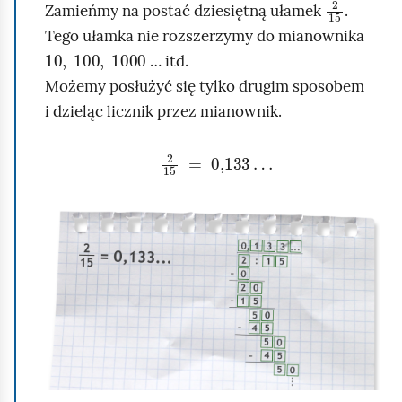
2
15
Zamieńmy na postać dziesiętną ułamek
.
r
Tego ułamka nie rozszerzymy do mianownika
10
1000
,
100
,
u
… itd.
c
Możemy posłużyć się tylko drugim sposobem
h
i dzieląc licznik przez mianownik.
o
m
2
15
=
0,133
…
i
ć
K
p
l
o
i
d
k
g
n
l
i
ą
j
d
,