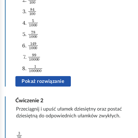
u
ą
84
100
c
d
5
1000
h
78
1000
o
m
149
1000
i
99
10000
ć
1
100000
p
o
Pokaż rozwiązanie
d
g
Ćwiczenie
2
l
Przeciągnij i upuść ułamek dziesiętny oraz postać
ą
dziesiętną do odpowiednich ułamków zwykłych.
d
3
50