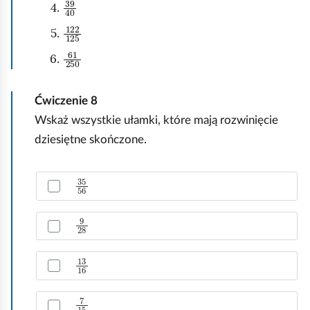
39
40
122
125
61
250
Ćwiczenie
8
Wskaż wszystkie ułamki, które mają rozwinięcie
dziesiętne skończone.
Z
35
56
a
z
9
28
n
a
c
13
16
z
p
7
15
r