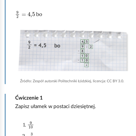
b
9
2
=
4,5
bo
y
u
K
r
l
u
i
c
k
h
n
o
i
m
Źródło:
Zespół autorski Politechniki Łódzkiej, licencja: CC BY 3.0.
j
i
,
ć
Ćwiczenie
1
a
p
Zapisz ułamek w postaci dziesiętnej.
b
o
y
d
9
10
u
g
3
100
r
l