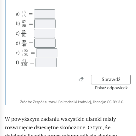
13
16
=
a)
57
80
=
b)
35
64
=
c)
39
40
=
d)
122
125
=
e)
61
250
=
f)
W
Sprawdź
y
Pokaż odpowiedź
c
z
Źródło:
Zespół autorski Politechniki Łódzkiej, licencja: CC BY 3.0.
y
ś
W powyższym zadaniu wszystkie ułamki miały
ć
w
rozwinięcie dziesiętne skończone. O tym, że
s