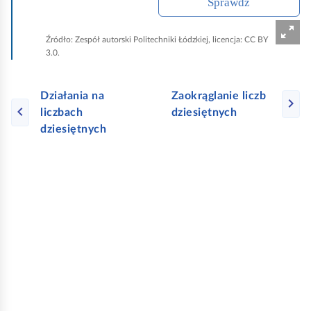
Sprawdź
n
e
Źródło:
Zespół autorski Politechniki Łódzkiej, licencja: CC BY
3.0.
Działania na
Zaokrąglanie liczb
liczbach
dziesiętnych
dziesiętnych