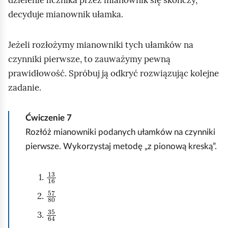
dzielenie licznika przez mianownik się skończy,
z
decyduje mianownik ułamka.
y
s
t
Jeżeli rozłożymy mianowniki tych ułamków na
k
czynniki pierwsze, to zauważymy pewną
o
prawidłowość. Spróbuj ją odkryć rozwiązując kolejne
zadanie.
Ćwiczenie
7
Rozłóż mianowniki podanych ułamków na czynniki
pierwsze. Wykorzystaj metodę „z pionową kreską”.
13
16
57
80
35
64