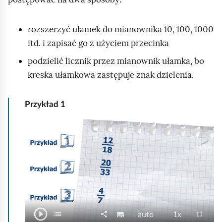
rozszerzyć ułamek do mianownika 10, 100, 1000
itd. i zapisać go z użyciem przecinka
podzielić licznik przez mianownik ułamka, bo
kreska ułamkowa zastępuje znak dzielenia.
Przykład
1
A
n
i
m
a
c
j
play_circle_outline
O
list
P
share
N
J
P
fullscreen
subtitles
auto
1x
S
U
e