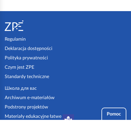
S
t
o
p
Regulamin
k
Deklaracja dostępności
a
Polityka prywatności
z
Czym jest ZPE
p
Standardy techniczne
e
.
Школа для вас
g
Archiwum e-materiałów
o
Podstrony projektów
v
Pomoc
Materiały edukacyjne łatwe
.
do czytania i zrozumienia
p