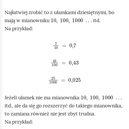
e
a
ś
Najłatwiej zrobić to z ułamkami dziesiętnymi, bo
c
10
,
100
,
1000
…
c
z
mają w mianowniku
itd.
y
i
Na przykład:
t
n
7
10
=
0,7
i
k
43
100
=
0,43
ó
w
25
1000
=
0,025
10
,
100
,
1000
…
Jeżeli ułamek nie ma mianownika
itd., ale da się go rozszerzyć do takiego mianownika,
to zamiana również nie jest zbyt trudna.
Na przykład: