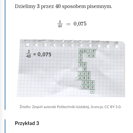
a
3
40
Dzielimy
przez
sposobem pisemnym.
3
40
=
0,075
K
l
i
k
n
i
j
,
Źródło:
Zespół autorski Politechniki Łódzkiej, licencja: CC BY 3.0.
a
b
Przykład
3
y
u