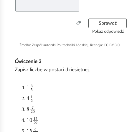
t
t
.
.
W
Sprawdź
y
Pokaż odpowiedź
c
z
Źródło:
Zespół autorski Politechniki Łódzkiej, licencja: CC BY 3.0.
y
ś
Ćwiczenie
3
ć
w
Zapisz liczbę w postaci dziesiętnej.
s
z
1
5
3
y
s
4
2
1
t
8
20
7
k
o
10
12
50
15
25
6