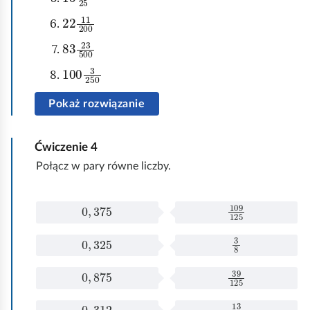
22
200
11
83
500
23
100
250
3
Pokaż rozwiązanie
Ćwiczenie
4
Połącz w pary równe liczby.
0
,
375
109
125
0
,
375
P
o
0
,
325
3
8
0
,
325
ł
P
ą
o
0
,
875
39
125
0
,
875
c
ł
P
z
ą
o
0
,
312
13
40