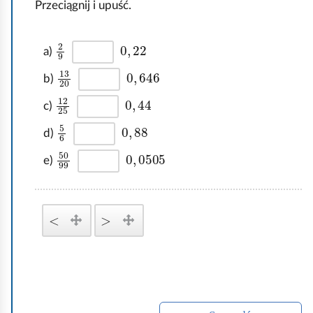
Przeciągnij i upuść.
s
a
z
d
y
2
9
0
,
22
a)
a
s
t
n
13
20
0
646
,
b)
k
i
12
25
0
,
44
o
c)
e
5
6
0
,
88
i
d)
n
50
99
0
0505
,
e)
t
e
r
<
>
a
k
t
y
w