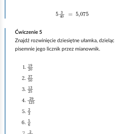
l
5
3
40
=
5,075
ą
d
Ćwiczenie
5
Znajdź rozwinięcie dziesiętne ułamka, dzieląc
pisemnie jego licznik przez mianownik.
19
20
37
50
13
25
29
125
2
3
5
6
2
11