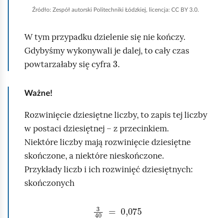
a
Źródło:
Zespół autorski Politechniki Łódzkiej, licencja: CC BY 3.0.
b
W tym przypadku dzielenie się nie kończy.
y
Gdybyśmy wykonywali je dalej, to cały czas
u
3
powtarzałaby się cyfra
.
r
u
c
Ważne!
h
Rozwinięcie dziesiętne liczby, to zapis tej liczby
o
w postaci dziesiętnej – z przecinkiem.
m
Niektóre liczby mają rozwinięcie dziesiętne
i
skończone, a niektóre nieskończone.
ć
Przykłady liczb i ich rozwinięć dziesiętnych:
p
skończonych
o
d
3
40
=
0,075
g