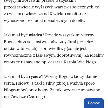
świętymi zostawali przede wszystkim
przedstawiciele wyższych warstw społecznych, to
z czasem (zwłaszcza od X wieku) na ołtarze
wynoszono też ludzi nienależących do elit.
Jaki miał być
władca
? Przede wszystkim: wierny
Bogu i chrześcijaństwu, odważny (brał przecież
udział w bitwach) i sprawiedliwy (co nie jest
równoznaczne z łaskawym, dobrotliwym). Za idealny
wzorzec uznawano np. cesarza Karola Wielkiego.
Jaki miał być
rycerz
? Wierny Bogu, władcy, damie
serca, i słowu, a także silny (zbroja ważyła sporo
kilogramów) oraz hojny. Za taki wzorzec uznawano
np. Zawiszę Czarnego.
Pomoc