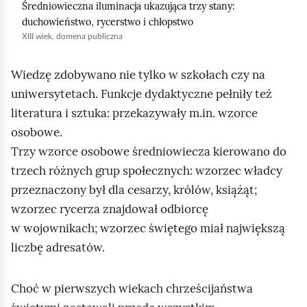
o
Średniowieczna iluminacja ukazująca trzy stany:
duchowieństwo, rycerstwo i chłopstwo
m
XIII wiek, domena publiczna
i
ć
Wiedzę zdobywano nie tylko w szkołach czy na
p
uniwersytetach. Funkcje dydaktyczne pełniły też
o
literatura i sztuka: przekazywały m.in. wzorce
d
osobowe.
g
Trzy wzorce osobowe średniowiecza kierowano do
l
trzech różnych grup społecznych: wzorzec władcy
ą
przeznaczony był dla cesarzy, królów, książąt;
d
wzorzec rycerza znajdował odbiorcę
w wojownikach; wzorzec świętego miał największą
liczbę adresatów.
Choć w pierwszych wiekach chrześcijaństwa