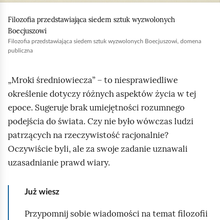
e
j
a
ś
,
Filozofia przedstawiająca siedem sztuk wyzwolonych
c
c
a
Boecjuszowi
z
Filozofia przedstawiająca siedem sztuk wyzwolonych Boecjuszowi, domena
b
y
i
publiczna
t
y
n
u
„Mroki średniowiecza” – to niesprawiedliwe
i
r
k
określenie dotyczy różnych aspektów życia w tej
u
ó
epoce. Sugeruje brak umiejętności rozumnego
c
w
podejścia do świata. Czy nie było wówczas ludzi
h
patrzących na rzeczywistość racjonalnie?
o
Oczywiście byli, ale za swoje zadanie uznawali
m
uzasadnianie prawd wiary.
i
ć
Już wiesz
p
o
Przypomnij sobie wiadomości na temat filozofii