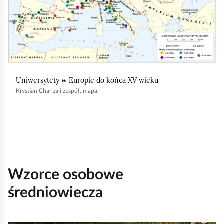
,
a
b
y
u
r
Uniwersytety w Europie do końca XV wieku
u
Krystian Chariza i zespół, mapa,
c
h
o
m
i
Wzorce osobowe
ć
p
średniowiecza
o
d