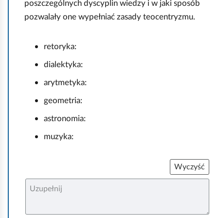
poszczególnych dyscyplin wiedzy i w jaki sposób
pozwalały one wypełniać zasady teocentryzmu.
retoryka:
dialektyka:
arytmetyka:
geometria:
astronomia:
muzyka:
Wyczyść
U
z
u
p
e