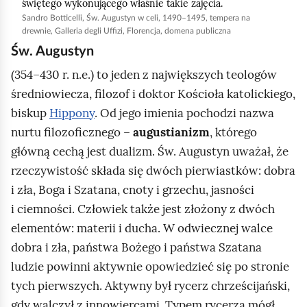
świętego wykonującego właśnie takie zajęcia.
g
Sandro Botticelli, Św. Augustyn w celi, 1490–1495, tempera na
l
drewnie, Galleria degli Uffizi, Florencja, domena publiczna
ą
Św. Augustyn
d
(354–430 r. n.e.) to jeden z największych teologów
średniowiecza, filozof i doktor Kościoła katolickiego,
biskup
Hippony
. Od jego imienia pochodzi nazwa
nurtu filozoficznego –
augustianizm
, którego
główną cechą jest dualizm. Św. Augustyn uważał, że
rzeczywistość składa się dwóch pierwiastków: dobra
i zła, Boga i Szatana, cnoty i grzechu, jasności
i ciemności. Człowiek także jest złożony z dwóch
elementów: materii i ducha. W odwiecznej walce
dobra i zła, państwa Bożego i państwa Szatana
ludzie powinni aktywnie opowiedzieć się po stronie
tych pierwszych. Aktywny był rycerz chrześcijański,
gdy walczył z innowiercami. Typem rycerza mógł