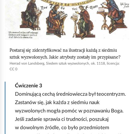
h
o
m
i
ć
p
Postaraj się zidentyfikować na ilustracji każdą z siedmiu
o
sztuk wyzwolonych. Jakie atrybuty zostały im przypisane?
Herrad von Landsberg, Siedem sztuk wyzwolonych, ok. 1118, licencja:
d
CC 0
g
l
Ćwiczenie
3
ą
Dominującą cechą średniowiecza był teocentryzm.
d
Zastanów się, jak każda z siedmiu nauk
wyzwolonych mogła pomóc w poznawaniu Boga.
Jeśli zadanie sprawia ci trudności, poszukaj
w dowolnym źródle, co było przedmiotem