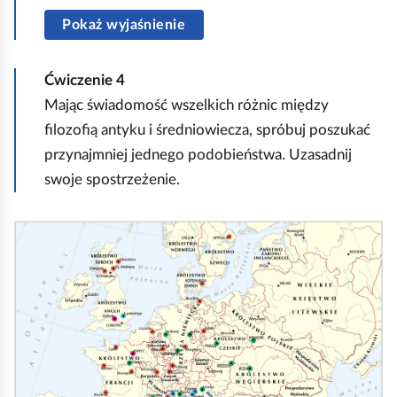
ł
n
Pokaż wyjaśnienie
i
j
Ćwiczenie
4
Mając świadomość wszelkich różnic między
filozofią antyku i średniowiecza, spróbuj poszukać
przynajmniej jednego podobieństwa. Uzasadnij
swoje spostrzeżenie.
K
l
i
k
n
i
j