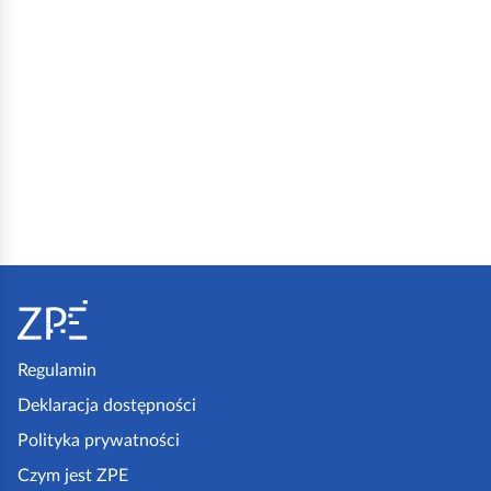
S
t
o
p
Regulamin
k
Deklaracja dostępności
a
Polityka prywatności
z
Czym jest ZPE