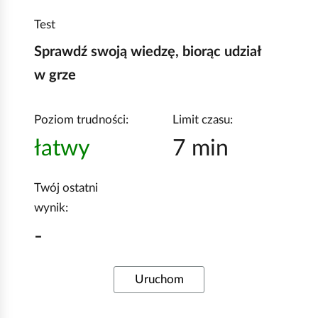
e
a
ś
Test
c
c
z
Sprawdź swoją wiedzę, biorąc udział
y
i
w grze
t
n
i
Poziom trudności:
Limit czasu:
k
łatwy
7 min
ó
w
Twój ostatni
wynik:
-
Uruchom