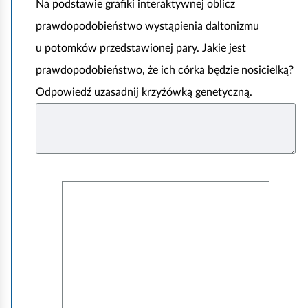
Na podstawie grafiki interaktywnej oblicz
t
d
prawdopodobieństwo wystąpienia daltonizmu
z
u potomków przedstawionej pary. Jakie jest
i
prawdopodobieństwo, że ich córka będzie nosicielką?
e
Odpowiedź uzasadnij krzyżówką genetyczną.
d
z
i
c
z
W
e
y
n
m
i
y
a
ś
c
l
h
p