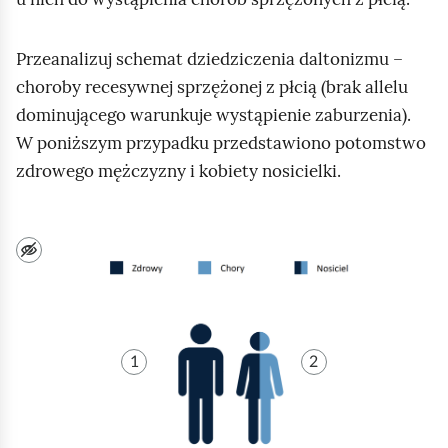
e
a
ś
c
Przeanalizuj schemat dziedziczenia daltonizmu –
c
z
choroby recesywnej sprzężonej z płcią (brak allelu
y
i
dominującego warunkuje wystąpienie zaburzenia).
t
n
W poniższym przypadku przedstawiono potomstwo
i
zdrowego mężczyzny i kobiety nosicielki.
k
ó
G
w
r
a
f
i
1
2
k
a
p