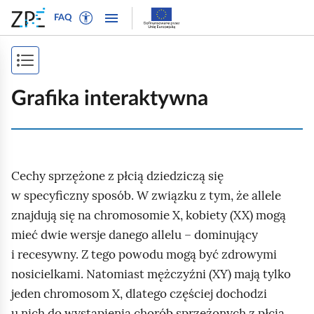
W
P
P
P
FAQ
ł
r
r
o
ą
z
z
k
c
e
e
P
a
z
j
j
ż
o
t
d
d
Grafika interaktywna
n
r
ź
ź
k
a
y
d
d
a
w
b
o
o
i
ż
t
n
t
g
Cechy sprzężone z płcią dziedziczą się
e
a
r
s
a
k
w
e
w specyficzny sposób. W związku z tym, że allele
p
c
s
i
ś
znajdują się na chromosomie X, kobiety (XX) mogą
j
i
t
g
c
mieć dwie wersje danego allelu – dominujący
ę
o
a
i
s
i recesywny. Z tego powodu mogą być zdrowymi
w
c
t
nosicielkami. Natomiast mężczyźni (XY) mają tylko
y
j
r
jeden chromosom X, dlatego częściej dochodzi
d
i
l
u nich do wystąpienia chorób sprzężonych z płcią.