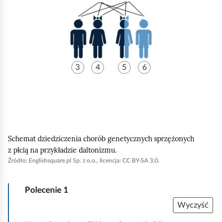
r
z
e
d
s
3
4
5
6
t
a
w
i
a
Schemat dziedziczenia chorób genetycznych sprzężonych
s
z płcią na przykładzie daltonizmu.
c
Źródło:
Englishsquare
.pl Sp. z o.o., licencja: CC BY-SA 3.0.
h
e
Polecenie
1
m
Wyczyść
a