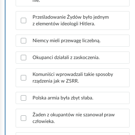
nie.
o
w
Prześladowanie Żydów było jednym
e
z elementów ideologii Hitlera.
o
d
p
Niemcy mieli przewagę liczebną.
o
w
Okupanci działali z zaskoczenia.
i
e
d
Komuniści wprowadzali takie sposoby
z
rządzenia jak w ZSRR.
i
.
Polska armia była zbyt słaba.
Żaden z okupantów nie szanował praw
człowieka.