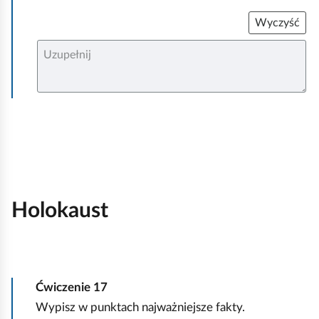
Wyczyść
U
z
u
p
e
ł
n
i
j
Holokaust
Ćwiczenie
17
Wypisz w punktach najważniejsze fakty.