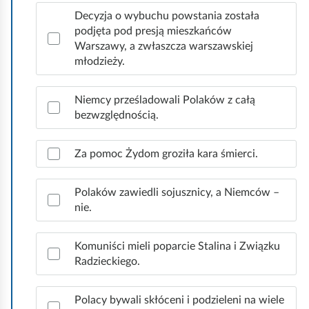
n
a
Decyzja o wybuchu powstania została
c
podjęta pod presją mieszkańców
z
Warszawy, a zwłaszcza warszawskiej
p
młodzieży.
r
a
Niemcy prześladowali Polaków z całą
w
bezwzględnością.
i
d
ł
Za pomoc Żydom groziła kara śmierci.
o
w
Polaków zawiedli sojusznicy, a Niemców –
e
nie.
o
d
p
Komuniści mieli poparcie Stalina i Związku
o
Radzieckiego.
w
i
Polacy bywali skłóceni i podzieleni na wiele
e