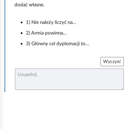
dodać własne.
1) Nie należy liczyć na…
2) Armia powinna…
3) Główny cel dyplomacji to…
Wyczyść
U
z
u
p
e
ł
n
i
j