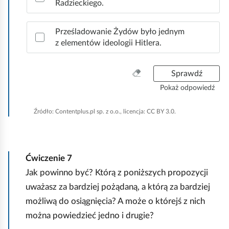
Radzieckiego.
Prześladowanie Żydów było jednym
z elementów ideologii Hitlera.
W
Sprawdź
y
Pokaż odpowiedź
c
z
Źródło:
Contentplus.pl sp. z o.o., licencja: CC BY 3.0.
y
ś
ć
w
Ćwiczenie
7
s
Jak powinno być? Którą z poniższych propozycji
z
y
uważasz za bardziej pożądaną, a którą za bardziej
s
możliwą do osiągnięcia? A może o którejś z nich
t
można powiedzieć jedno i drugie?
k