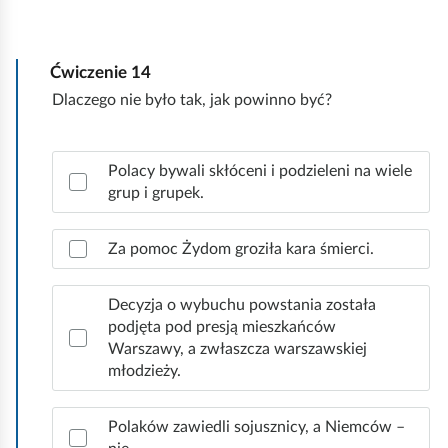
n
i
j
Ćwiczenie
14
Dlaczego nie było tak, jak powinno być?
Z
Polacy bywali skłóceni i podzieleni na wiele
a
grup i grupek.
z
n
a
Za pomoc Żydom groziła kara śmierci.
c
z
Decyzja o wybuchu powstania została
p
podjęta pod presją mieszkańców
r
Warszawy, a zwłaszcza warszawskiej
a
młodzieży.
w
i
d
Polaków zawiedli sojusznicy, a Niemców –
ł