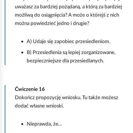
y
uważasz za bardziej pożądaną, a którą za bardziej
s
możliwą do osiągnięcia? A może o którejś z nich
t
można powiedzieć jedno i drugie?
k
o
A) Udaje się zapobiec przesiedleniom.
B) Przesiedlenia są lepiej zorganizowane,
bezpieczniejsze dla przesiedlanych.
Ćwiczenie
16
Dokończ propozycję wniosku. Tu także możesz
dodać własne wnioski.
Nieprawda, że…