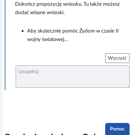
Dokończ propozycję wniosku. Tu także możesz
dodać własne wnioski.
Aby skutecznie pomóc Żydom w czasie II
wojny światowej…
Wyczyść
U
z
u
p
e
ł
n
i
j
Pomoc