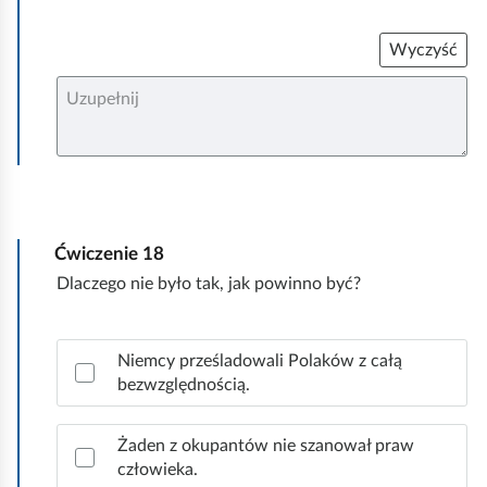
Wyczyść
U
z
u
p
e
ł
n
i
j
Ćwiczenie
18
Dlaczego nie było tak, jak powinno być?
Z
Niemcy prześladowali Polaków z całą
a
bezwzględnością.
z
n
a
Żaden z okupantów nie szanował praw
c
człowieka.