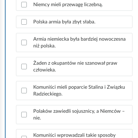
p
Niemcy mieli przewagę liczebną.
r
a
w
Polska armia była zbyt słaba.
i
d
Armia niemiecka była bardziej nowoczesna
ł
niż polska.
o
w
e
Żaden z okupantów nie szanował praw
o
człowieka.
d
p
Komuniści mieli poparcie Stalina i Związku
o
Radzieckiego.
w
i
e
Polaków zawiedli sojusznicy, a Niemców –
d
nie.
z
i
Komuniści wprowadzali takie sposoby
.