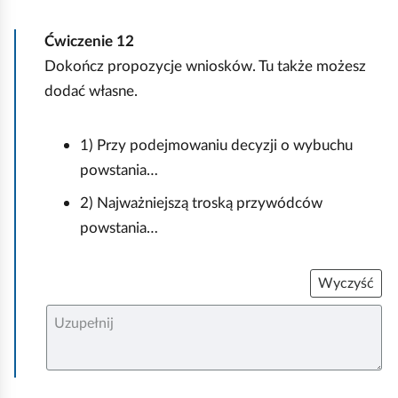
Ćwiczenie
12
Dokończ propozycje wniosków. Tu także możesz
dodać własne.
1) Przy podejmowaniu decyzji o wybuchu
powstania…
2) Najważniejszą troską przywódców
powstania…
Wyczyść
U
z
u
p
e
ł
n