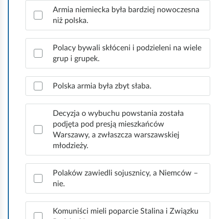
d
Armia niemiecka była bardziej nowoczesna
p
niż polska.
o
w
i
Polacy bywali skłóceni i podzieleni na wiele
e
grup i grupek.
d
z
Polska armia była zbyt słaba.
i
.
Decyzja o wybuchu powstania została
podjęta pod presją mieszkańców
Warszawy, a zwłaszcza warszawskiej
młodzieży.
Polaków zawiedli sojusznicy, a Niemców –
nie.
Komuniści mieli poparcie Stalina i Związku