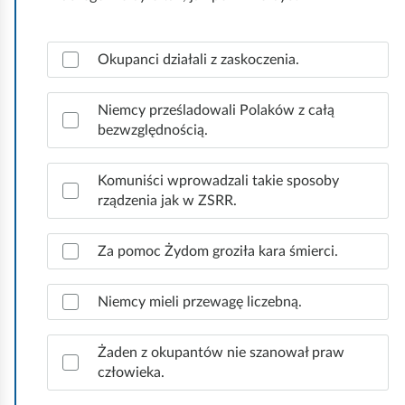
Z
Okupanci działali z zaskoczenia.
a
z
n
Niemcy prześladowali Polaków z całą
a
bezwzględnością.
c
z
Komuniści wprowadzali takie sposoby
p
rządzenia jak w ZSRR.
r
a
w
Za pomoc Żydom groziła kara śmierci.
i
d
Niemcy mieli przewagę liczebną.
ł
o
w
Żaden z okupantów nie szanował praw
e
człowieka.
o