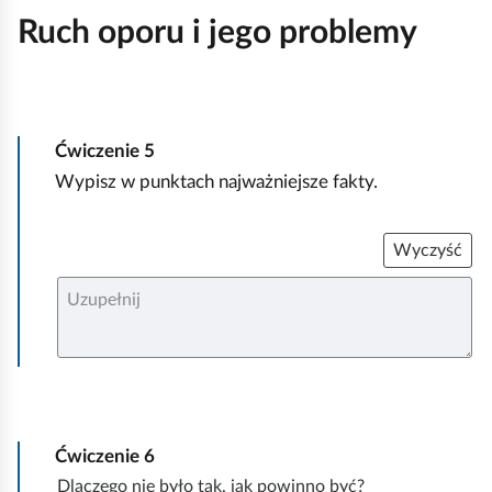
Ruch oporu i jego problemy
Ćwiczenie
5
Wypisz w punktach najważniejsze fakty.
Wyczyść
U
z
u
p
e
ł
n
i
j
Ćwiczenie
6
Dlaczego nie było tak, jak powinno być?