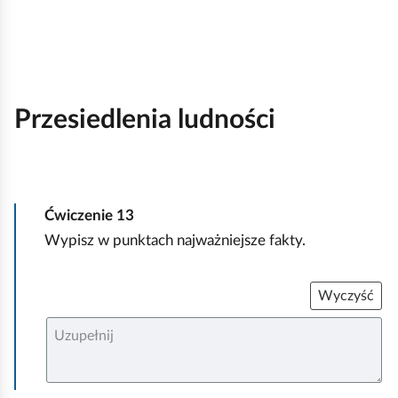
i
j
Przesiedlenia ludności
Ćwiczenie
13
Wypisz w punktach najważniejsze fakty.
Wyczyść
U
z
u
p
e
ł