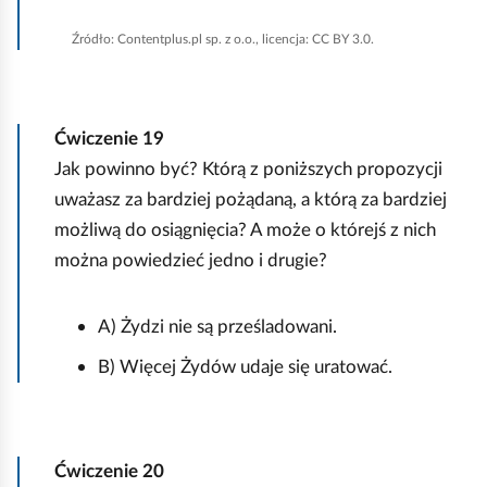
c
z
Źródło:
Contentplus.pl sp. z o.o., licencja: CC BY 3.0.
y
ś
ć
w
Ćwiczenie
19
s
Jak powinno być? Którą z poniższych propozycji
z
y
uważasz za bardziej pożądaną, a którą za bardziej
s
możliwą do osiągnięcia? A może o którejś z nich
t
można powiedzieć jedno i drugie?
k
o
A) Żydzi nie są prześladowani.
B) Więcej Żydów udaje się uratować.
Ćwiczenie
20