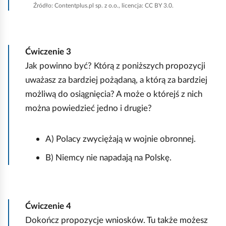
z
Źródło:
Contentplus.pl sp. z o.o., licencja: CC BY 3.0.
y
ś
ć
w
Ćwiczenie
3
s
Jak powinno być? Którą z poniższych propozycji
z
y
uważasz za bardziej pożądaną, a którą za bardziej
s
możliwą do osiągnięcia? A może o którejś z nich
t
można powiedzieć jedno i drugie?
k
o
A) Polacy zwyciężają w wojnie obronnej.
B) Niemcy nie napadają na Polskę.
Ćwiczenie
4
Dokończ propozycje wniosków. Tu także możesz