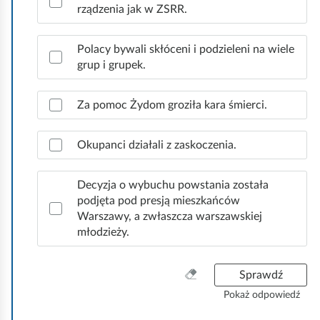
rządzenia jak w ZSRR.
Polacy bywali skłóceni i podzieleni na wiele
grup i grupek.
Za pomoc Żydom groziła kara śmierci.
Okupanci działali z zaskoczenia.
Decyzja o wybuchu powstania została
podjęta pod presją mieszkańców
Warszawy, a zwłaszcza warszawskiej
młodzieży.
W
Sprawdź
y
Pokaż odpowiedź
c