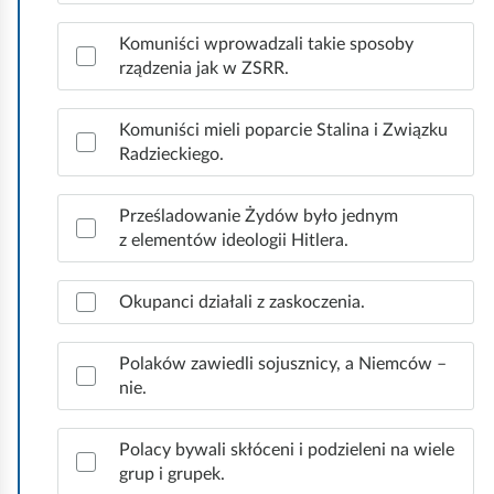
z
p
Komuniści wprowadzali takie sposoby
r
rządzenia jak w ZSRR.
a
w
i
Komuniści mieli poparcie Stalina i Związku
d
Radzieckiego.
ł
o
Prześladowanie Żydów było jednym
w
z elementów ideologii Hitlera.
e
o
d
Okupanci działali z zaskoczenia.
p
o
Polaków zawiedli sojusznicy, a Niemców –
w
nie.
i
e
d
Polacy bywali skłóceni i podzieleni na wiele
z
grup i grupek.
i