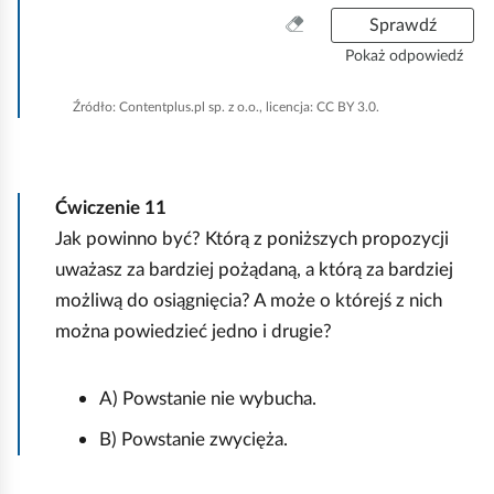
W
Sprawdź
y
Pokaż odpowiedź
c
z
Źródło:
Contentplus.pl sp. z o.o., licencja: CC BY 3.0.
y
ś
ć
w
Ćwiczenie
11
s
Jak powinno być? Którą z poniższych propozycji
z
y
uważasz za bardziej pożądaną, a którą za bardziej
s
możliwą do osiągnięcia? A może o którejś z nich
t
można powiedzieć jedno i drugie?
k
o
A) Powstanie nie wybucha.
B) Powstanie zwycięża.