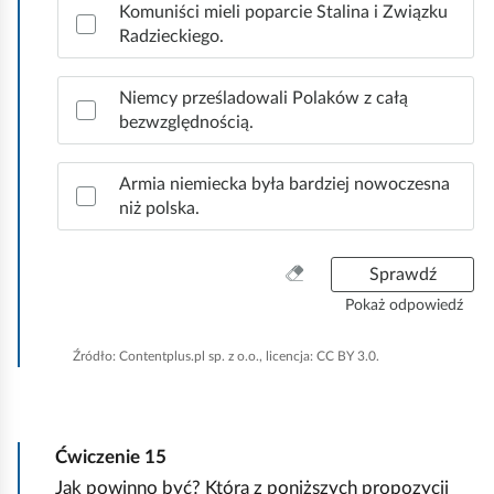
Komuniści mieli poparcie Stalina i Związku
Radzieckiego.
Niemcy prześladowali Polaków z całą
bezwzględnością.
Armia niemiecka była bardziej nowoczesna
niż polska.
W
Sprawdź
y
Pokaż odpowiedź
c
z
Źródło:
Contentplus.pl sp. z o.o., licencja: CC BY 3.0.
y
ś
ć
w
Ćwiczenie
15
s
Jak powinno być? Którą z poniższych propozycji
z