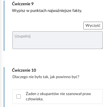
Ćwiczenie
9
Wypisz w punktach najważniejsze fakty.
Wyczyść
U
z
u
p
e
ł
n
i
j
Ćwiczenie
10
Dlaczego nie było tak, jak powinno być?
Z
Żaden z okupantów nie szanował praw
a
człowieka.
z