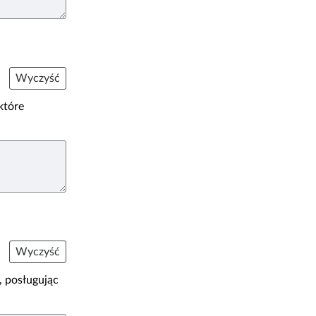
Wyczyść
które
Wyczyść
, posługując