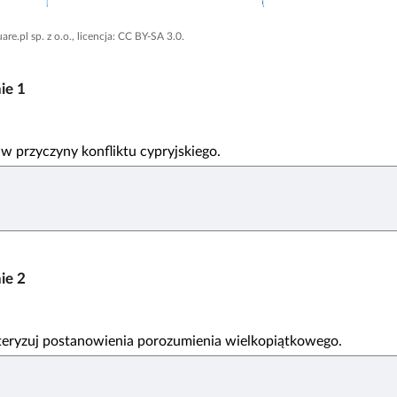
uare
.pl sp. z o.o., licencja: CC BY-SA 3.0.
nie
1
w przyczyny konfliktu cypryjskiego.
nie
2
teryzuj postanowienia porozumienia wielkopiątkowego.