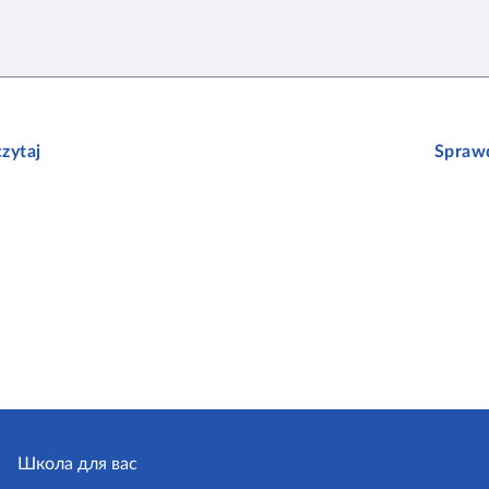
zytaj
Sprawd
Школа для вас