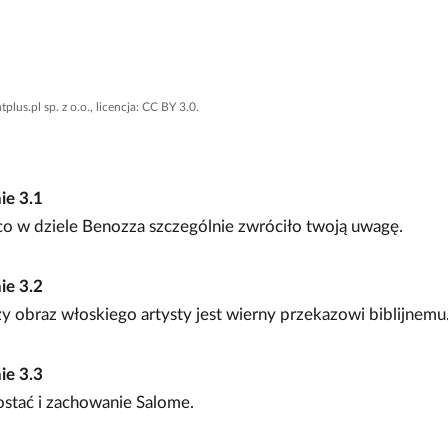
u
n
plus.pl sp. z o.o., licencja: CC BY 3.0.
nie
3.1
co w dziele Benozza szczególnie zwróciło twoją uwagę.
nie
3.2
y obraz włoskiego artysty jest wierny przekazowi biblijnemu
nie
3.3
ostać i zachowanie Salome.