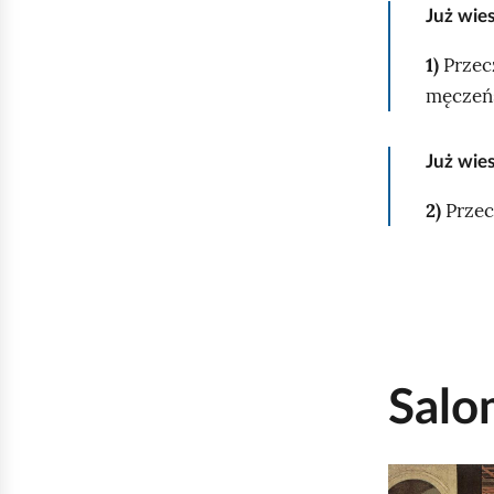
Już wie
1)
Przec
męczeńs
Już wie
2)
Przec
Salo
K