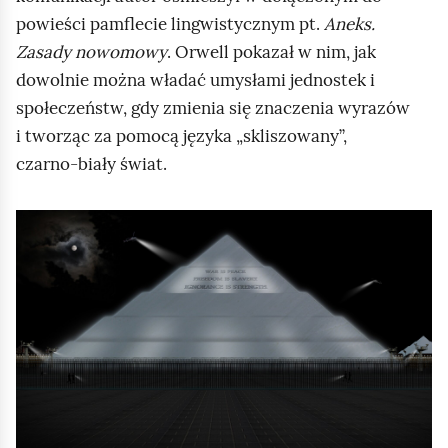
powieści pamflecie lingwistycznym pt.
Aneks.
Zasady nowomowy
. Orwell pokazał w nim, jak
dowolnie można władać umysłami jednostek i
społeczeństw, gdy zmienia się znaczenia wyrazów
i tworząc za pomocą języka „skliszowany”,
czarno‑biały świat.
K
l
i
k
n
i
j
,
a