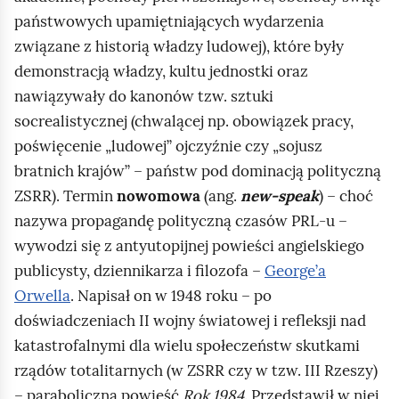
państwowych upamiętniających wydarzenia
związane z historią władzy ludowej), które były
demonstracją władzy, kultu jednostki oraz
nawiązywały do kanonów tzw. sztuki
socrealistycznej (chwalącej np. obowiązek pracy,
poświęcenie „ludowej” ojczyźnie czy „sojusz
bratnich krajów” – państw pod dominacją polityczną
ZSRR). Termin
nowomowa
(ang.
new‑speak
) – choć
nazywa propagandę polityczną czasów PRL‑u –
wywodzi się z antyutopijnej powieści angielskiego
publicysty, dziennikarza i filozofa –
George’a
Orwella
. Napisał on w 1948 roku – po
doświadczeniach II wojny światowej i refleksji nad
katastrofalnymi dla wielu społeczeństw skutkami
rządów totalitarnych (w ZSRR czy w tzw. III Rzeszy)
– paraboliczną powieść
Rok 1984
. Przedstawił w niej