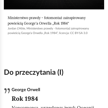
b
y
Ministerstwo prawdy - fotomontaż zainspirowany
u
powieścią George'a Orwella „Rok 1984”
r
Jordan L'Hôte, Ministerstwo prawdy - fotomontaż zainspirowany
u
powieścią George'a Orwella „Rok 1984”, licencja: CC BY-SA 3.0
c
h
o
m
i
Do przeczytania (I)
ć
p
o
George Orwell
d
Rok 1984
g
Nowomowa, urzędowy język Oceanii,
l