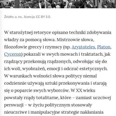
e
j
a
ś
,
c
c
a
z
Źródło:
a. nn., licencja: CC BY 3.0.
b
y
i
t
y
W starożytnej retoryce opisano techniki zdobywania
n
u
władzy za pomocą słowa. Mistrzowie słowa,
i
r
filozofowie greccy i rzymscy (np.
Arystoteles
,
Platon
,
k
u
Cyceron
) pokazali w swych mowach i traktatach, jak
ó
c
rządzący przekonują rządzonych, odwołując się do
w
h
ich woli, wyobrażeń, emocji i odczuć estetycznych.
o
W warunkach wolności słowa politycy niemal
m
codziennie używają sztuki przekonywania i starają
i
się o poparcie swych wyborców. W XX wieku
ć
powstały rządy totalitarne, które – zamiast uczciwej
p
perswazji – w życiu politycznym stosowały
o
nieuczciwe i manipulacyjne strategie nakłaniania