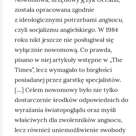
ą
została opracowana zgodnie
d
z ideologicznymi potrzebami
angsocu
,
czyli socjalizmu angielskiego. W 1984
roku nikt jeszcze nie posługiwał się
wyłącznie nowomową. Co prawda,
pisano w niej artykuły wstępne w „The
Times”, lecz wymagało to biegłości
posiadanej przez garstkę specjalistów.
[…] Celem nowomowy było nie tylko
dostarczenie środków odpowiednich do
wyrażania światopoglądu oraz myśli
właściwych dla zwolenników angsocu,
lecz również uniemożliwienie swobody