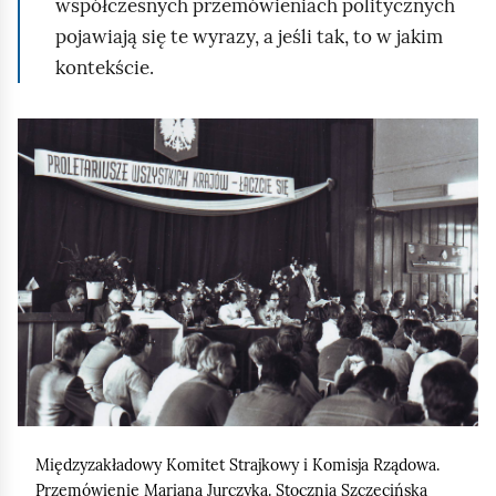
współczesnych przemówieniach politycznych
pojawiają się te wyrazy, a jeśli tak, to w jakim
kontekście.
K
l
i
k
n
i
j
,
a
b
y
Międzyzakładowy Komitet Strajkowy i Komisja Rządowa.
u
Przemówienie Mariana Jurczyka. Stocznia Szczecińska