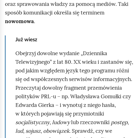
d
oraz sprawowania władzy za pomocą mediów. Taki
g
sposób komunikacji określa się terminem
l
nowomowa
.
ą
d
Już wiesz
Obejrzyj dowolne wydanie „Dziennika
Telewizyjnego” z lat 80. XX wieku i zastanów się,
pod jakim względem język tego programu różni
się od współczesnych serwisów informacyjnych.
Przeczytaj dowolny fragment przemówienia
polityków PRL‑u – np. Władysława Gomułki czy
Edwarda Gierka – i wynotuj z niego hasła,
w których pojawiają się przymiotniki
socjalistyczny
,
ludowy
lub rzeczowniki
postęp
,
lud
,
sojusz
,
obowiązek
. Sprawdź, czy we