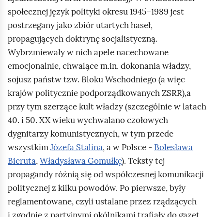
społecznej język polityki okresu 1945–1989 jest
postrzegany jako zbiór utartych haseł,
propagujących doktrynę socjalistyczną.
Wybrzmiewały w nich apele nacechowane
emocjonalnie, chwalące m.in. dokonania władzy,
sojusz państw tzw. Bloku Wschodniego (a więc
krajów politycznie podporządkowanych ZSRR),a
przy tym szerzące kult władzy (szczególnie w latach
40. i 50. XX wieku wychwalano czołowych
dygnitarzy komunistycznych, w tym przede
wszystkim
Józefa Stalina
, a w Polsce -
Bolesława
Bieruta
,
Władysława Gomułkę
). Teksty tej
propagandy różnią się od współczesnej komunikacji
politycznej z kilku powodów. Po pierwsze, były
reglamentowane, czyli ustalane przez rządzących
i zgodnie z partyjnymi okólnikami trafiały do gazet