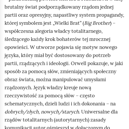
brutalny świat podporządkowany rządom jednej
partii oraz opresyjny, napastliwy system propagandy,
której symbolem jest „Wielki Brat” (
Big Brother
) –
współczesna alegoria władcy totalitarnego,
śledzącego każdy krok bohaterów tej mrocznej
opowieści. W utworze pojawia się motyw nowego
języka, który miał być dostosowany do potrzeb
partii, rządzących i ideologii. Orwell pokazuje, w jaki
sposób za pomocą słów, zmieniających społeczny
obraz świata, można manipulować umysłami
rządzonych. Język władzy kreuje nową
rzeczywistość za pomocą słów – często
schematycznych, dzieli ludzi i ich dokonania – na
dobrych/złych, nowych/starych
. Uniwersalne dla
rządów totalitarnych (autorytarnych) zasady
komunikacji autor ośmieszył w dołączonym do