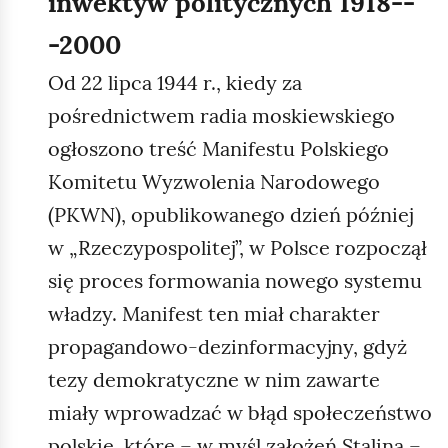
inwektyw politycznych 1918--
-2000
Od 22 lipca 1944 r., kiedy za
pośrednictwem radia moskiewskiego
ogłoszono treść Manifestu Polskiego
Komitetu Wyzwolenia Narodowego
(PKWN), opublikowanego dzień później
w „Rzeczypospolitej”, w Polsce rozpoczął
się proces formowania nowego systemu
władzy. Manifest ten miał charakter
propagandowo‑dezinformacyjny, gdyż
tezy demokratyczne w nim zawarte
miały wprowadzać w błąd społeczeństwo
polskie, które – w myśl założeń Stalina –