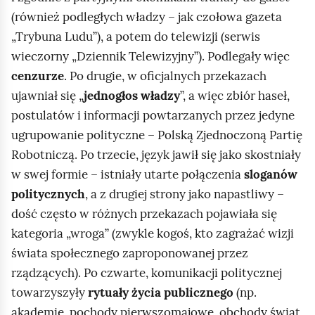
(również podległych władzy – jak czołowa gazeta
„Trybuna Ludu”), a potem do telewizji (serwis
wieczorny „Dziennik Telewizyjny”). Podlegały więc
cenzurze
. Po drugie, w oficjalnych przekazach
ujawniał się „
jednogłos władzy
”, a więc zbiór haseł,
postulatów i informacji powtarzanych przez jedyne
ugrupowanie polityczne – Polską Zjednoczoną Partię
Robotniczą. Po trzecie, język jawił się jako skostniały
w swej formie – istniały utarte połączenia
sloganów
politycznych
, a z drugiej strony jako napastliwy –
dość często w różnych przekazach pojawiała się
kategoria „wroga” (zwykle kogoś, kto zagrażać wizji
świata społecznego zaproponowanej przez
rządzących). Po czwarte, komunikacji politycznej
towarzyszyły
rytuały życia publicznego
(np.
akademie, pochody pierwszomajowe, obchody świąt