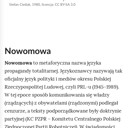
r
Stefan Cieślak, 1980, licencja: CC BY-SA 3.0
u
c
h
o
m
Nowomowa
i
ć
Nowomowa
to metaforyczna nazwa języka
p
propagandy totalitarnej. Językoznawcy nazywają tak
o
oficjalny język polityki i mediów okresu Polskiej
d
Rzeczypospolitej Ludowej, czyli PRL‑u (1945–1989).
g
W tej epoce sposób komunikowania się władzy
l
(rządzących) z obywatelami (rządzonymi) podlegał
ą
cenzurze, a teksty podporządkowane były doktrynie
d
partyjnej (KC PZPR – Komitetu Centralnego Polskiej
Zjednoczonej Partii Robotniczej). W świadomości