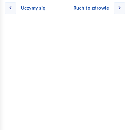
w
Uczymy się
Ruch to zdrowie
s
z
y
s
t
k
o