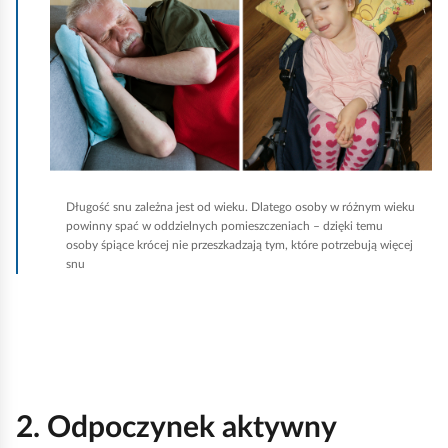
l
i
ą
k
d
n
i
j
,
a
b
Długość snu zależna jest od wieku. Dlatego osoby w różnym wieku
powinny spać w oddzielnych pomieszczeniach – dzięki temu
y
osoby śpiące krócej nie przeszkadzają tym, które potrzebują więcej
u
snu
r
u
c
h
o
2. Odpoczynek aktywny
m