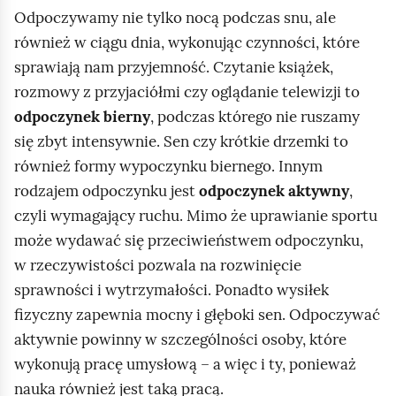
i
Odpoczywamy nie tylko nocą podczas snu, ale
ć
również w ciągu dnia, wykonując czynności, które
p
sprawiają nam przyjemność. Czytanie książek,
o
rozmowy z przyjaciółmi czy oglądanie telewizji to
d
odpoczynek bierny
, podczas którego nie ruszamy
g
się zbyt intensywnie. Sen czy krótkie drzemki to
l
również formy wypoczynku biernego. Innym
ą
rodzajem odpoczynku jest
odpoczynek aktywny
,
d
czyli wymagający ruchu. Mimo że uprawianie sportu
może wydawać się przeciwieństwem odpoczynku,
w rzeczywistości pozwala na rozwinięcie
sprawności i wytrzymałości. Ponadto wysiłek
fizyczny zapewnia mocny i głęboki sen. Odpoczywać
aktywnie powinny w szczególności osoby, które
wykonują pracę umysłową – a więc i ty, ponieważ
nauka również jest taką pracą.