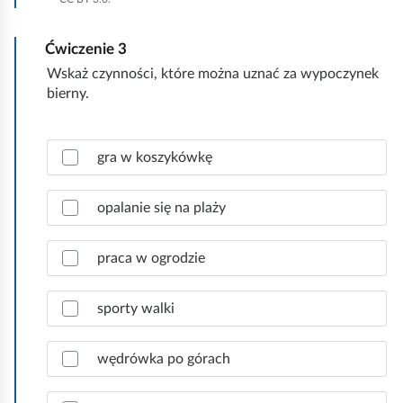
ś
ć
Ćwiczenie
3
w
s
Wskaż czynności, które można uznać za wypoczynek
z
bierny.
y
s
Z
t
gra w koszykówkę
a
k
z
o
n
opalanie się na plaży
a
c
praca w ogrodzie
z
p
r
sporty walki
a
w
wędrówka po górach
i
d