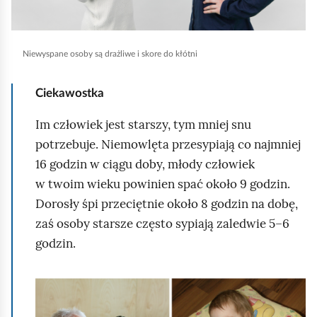
a
g
b
l
y
Niewyspane osoby są drażliwe i skore do kłótni
ą
u
d
r
Ciekawostka
u
c
Im człowiek jest starszy, tym mniej snu
h
potrzebuje. Niemowlęta przesypiają co najmniej
o
16 godzin w ciągu doby, młody człowiek
m
w twoim wieku powinien spać około 9 godzin.
i
Dorosły śpi przeciętnie około 8 godzin na dobę,
ć
zaś osoby starsze często sypiają zaledwie 5–6
p
godzin.
o
d
K
g
l