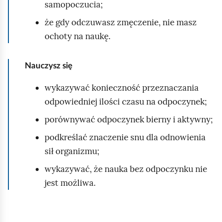
m
samopoczucia;
i
że gdy odczuwasz zmęczenie, nie masz
ć
ochoty na naukę.
p
o
Nauczysz się
d
g
wykazywać konieczność przeznaczania
l
odpowiedniej ilości czasu na odpoczynek;
ą
porównywać odpoczynek bierny i aktywny;
d
podkreślać znaczenie snu dla odnowienia
sił organizmu;
wykazywać, że nauka bez odpoczynku nie
jest możliwa.