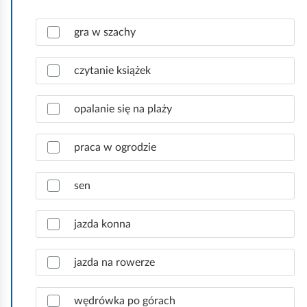
Z
gra w szachy
a
z
n
czytanie książek
a
c
opalanie się na plaży
z
p
r
praca w ogrodzie
a
w
sen
i
d
ł
jazda konna
o
w
jazda na rowerze
e
o
d
wędrówka po górach