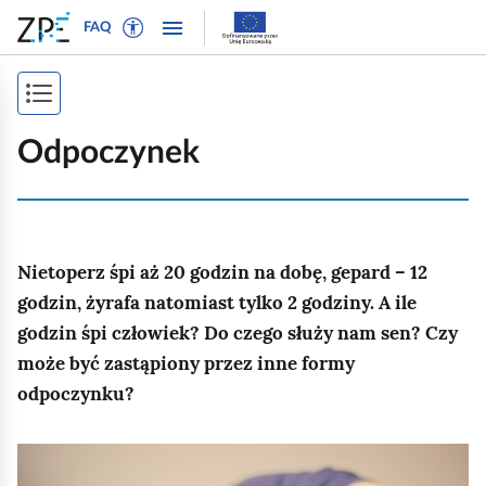
W
P
P
P
FAQ
ł
r
r
o
ą
z
z
k
c
e
e
P
a
z
j
j
ż
o
t
d
d
Odpoczynek
n
r
ź
ź
k
a
y
d
d
a
w
b
o
o
i
ż
t
n
t
g
Nietoperz śpi aż 20 godzin na dobę, gepard – 12
e
a
r
s
a
k
w
e
godzin, żyrafa natomiast tylko 2 godziny. A ile
p
c
s
i
ś
godzin śpi człowiek? Do czego służy nam sen? Czy
j
i
t
g
c
może być zastąpiony przez inne formy
ę
o
a
i
s
odpoczynku?
w
c
t
y
j
r
d
i
K
l