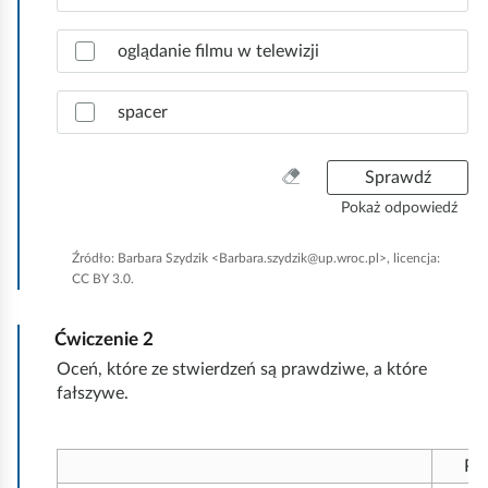
p
o
oglądanie filmu w telewizji
w
i
e
spacer
d
z
i
W
Sprawdź
.
y
Pokaż odpowiedź
c
z
Źródło:
Barbara Szydzik <Barbara.szydzik@up.wroc.pl>, licencja:
y
CC BY 3.0.
ś
ć
Ćwiczenie
2
w
s
Oceń, które ze stwierdzeń są prawdziwe, a które
z
fałszywe.
y
s
t
Pr