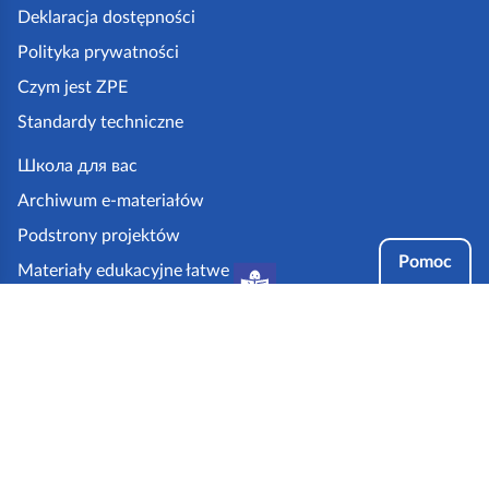
k
Deklaracja dostępności
a
Polityka prywatności
z
Czym jest ZPE
p
Standardy techniczne
e
.
Школа для вас
g
Archiwum e-materiałów
o
Podstrony projektów
v
Pomoc
Materiały edukacyjne łatwe
.
do czytania i zrozumienia
p
Tryby dostępności
l
Partnerzy: