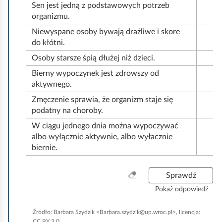
k
Sen jest jedną z podstawowych potrzeb
o
organizmu.
Niewyspane osoby bywają drażliwe i skore
do kłótni.
Osoby starsze śpią dłużej niż dzieci.
Bierny wypoczynek jest zdrowszy od
aktywnego.
Zmęczenie sprawia, że organizm staje się
podatny na choroby.
W ciągu jednego dnia można wypoczywać
albo wyłącznie aktywnie, albo wyłacznie
biernie.
W
Sprawdź
y
Pokaż odpowiedź
c
z
Źródło:
Barbara Szydzik <Barbara.szydzik@up.wroc.pl>, licencja:
y
CC BY 3.0.