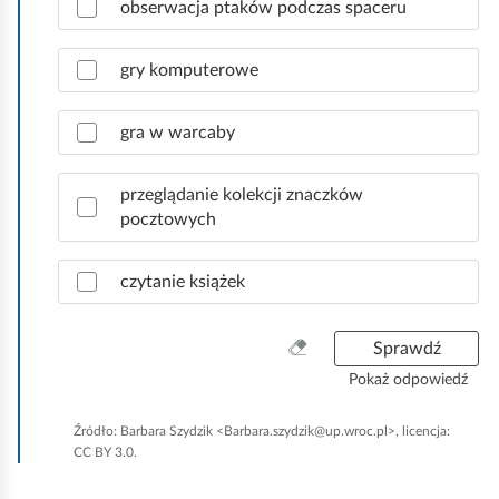
ł
obserwacja ptaków podczas spaceru
o
w
gry komputerowe
e
o
d
gra w warcaby
p
o
przeglądanie kolekcji znaczków
w
pocztowych
i
e
d
czytanie książek
z
i
.
W
Sprawdź
y
Pokaż odpowiedź
c
z
Źródło:
Barbara Szydzik <Barbara.szydzik@up.wroc.pl>, licencja:
y
CC BY 3.0.
ś
ć