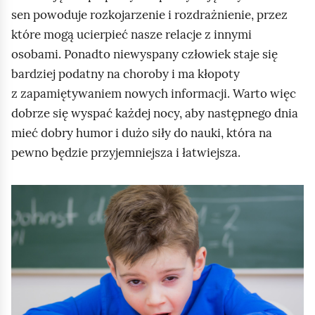
sen powoduje rozkojarzenie i rozdrażnienie, przez
które mogą ucierpieć nasze relacje z innymi
osobami. Ponadto niewyspany człowiek staje się
bardziej podatny na choroby i ma kłopoty
z zapamiętywaniem nowych informacji. Warto więc
dobrze się wyspać każdej nocy, aby następnego dnia
mieć dobry humor i dużo siły do nauki, która na
pewno będzie przyjemniejsza i łatwiejsza.
K
l
i
k
n
i
j