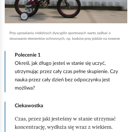
,
a
b
y
Przy uprawianiu niektórych dyscyplin sportowych warto zadbać o
u
stosowanie elementów ochronnych, np. kasków przy jeździe na rowerze
r
u
Polecenie
1
c
Określ, jak długo jesteś w stanie się uczyć,
h
utrzymując przez cały czas pełne skupienie. Czy
o
nauka przez cały dzień bez odpoczynku jest
m
możliwa?
i
ć
Ciekawostka
p
Czas, przez jaki jesteśmy w stanie utrzymać
o
koncentrację, wydłuża się wraz z wiekiem.
d