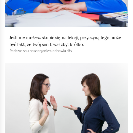
,
a
b
y
Jeśli nie możesz skupić się na lekcji, przyczyną tego może
u
być fakt, że twój sen trwał zbyt krótko.
r
Podczas snu nasz organizm odnawia siły
u
c
K
h
l
o
i
m
k
i
n
ć
i
p
j
o
,
d