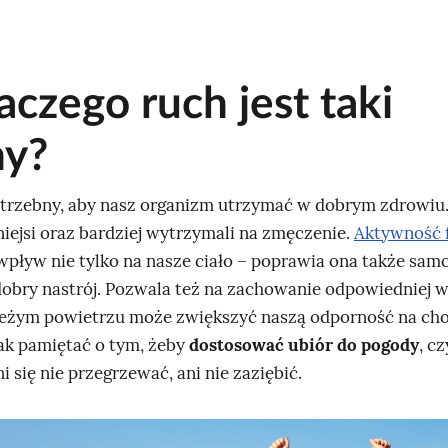
aczego ruch jest taki
y?
otrzebny, aby nasz organizm utrzymać w dobrym zdrowiu.
niejsi oraz bardziej wytrzymali na zmęczenie.
Aktywność 
pływ nie tylko na nasze ciało – poprawia ona także sam
dobry nastrój. Pozwala też na zachowanie odpowiedniej wa
eżym powietrzu może zwiększyć naszą odporność na cho
ak pamiętać o tym, żeby
dostosować ubiór do pogody
, cz
ni się nie przegrzewać, ani nie zaziębić.