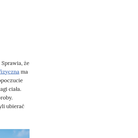
 Sprawia, że
fizyczna
ma
opoczucie
gi ciała.
roby.
yli ubierać