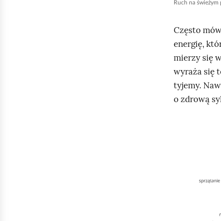
Ruch na świeżym 
m
i
Często mówi 
ć
energię, któ
p
mierzy się 
o
wyraża się t
d
tyjemy. Naw
g
o zdrową sy
l
ą
K
d
l
i
k
n
i
j