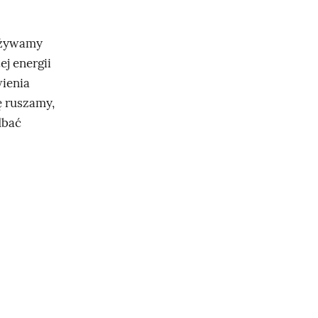
zużywamy
ej energii
wienia
ę ruszamy,
dbać