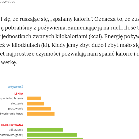
powietrzu
się, że ruszając się, „spalamy kalorie”. Oznacza to, że 
rą pobraliśmy z pożywienia, zamieniając ją na ruch. Ilość t
w jednostkach zwanych kilokaloriami (kcal). Energię poży
eż w kilodżulach (kJ). Kiedy jemy zbyt dużo i zbyt mało si
et najprostsze czynności pozwalają nam spalać kalorie i 
lwetkę.