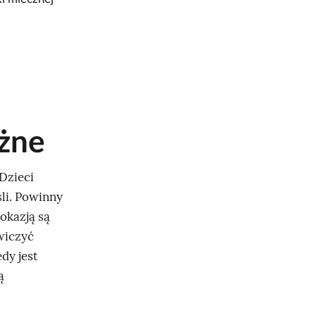
óżne
 Dzieci
li. Powinny
okazją są
wiczyć
dy jest
ą