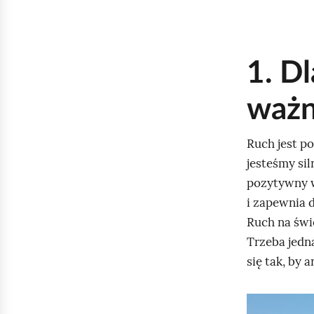
1. Dl
ważn
Ruch jest p
jesteśmy sil
pozytywny w
i zapewnia 
Ruch na świ
Trzeba jedn
się tak, by a
K