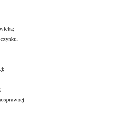
wieka;
oczynku.
j;
;
nosprawnej