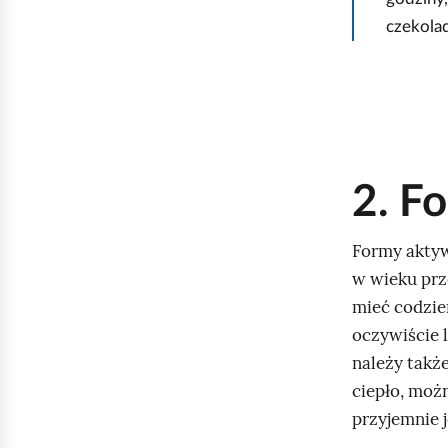
g
czekola
l
ą
d
2. F
Formy aktyw
w wieku prz
mieć codzie
oczywiście 
należy takż
ciepło, możn
przyjemnie j