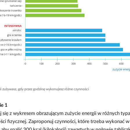
gii zużywasz, gdy przez godzinę wykonujesz różne czynności
ie
1
j się z wykresem obrazującym zużycie energii w różnych typ
ci fizycznej. Zaproponuj czynności, które trzeba wykonać w
 aby spalić 300 kcal (kilokalorii) zawartych w połowie tablicz