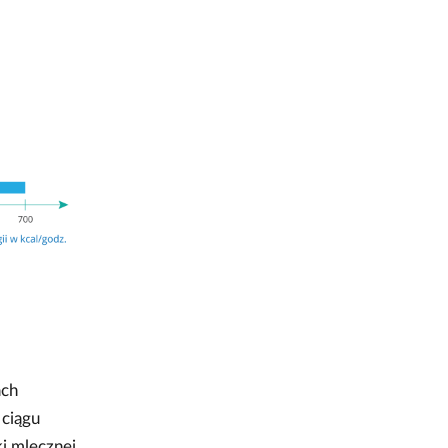
ach
 ciągu
ki mlecznej